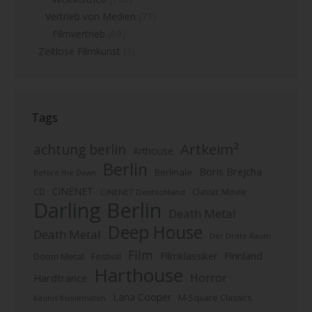
Vertrieb von Medien
(71)
Filmvertrieb
(69)
Zeitlose Filmkunst
(3)
Tags
Artkeim²
achtung berlin
Arthouse
Berlin
Boris Brejcha
Berlinale
Before the Dawn
CiNENET
CD
Classic Movie
CiNENET Deutschland
Darling Berlin
Death Metal
Deep House
Death Metal
Der Dritte Raum
Film
Finnland
Filmklassiker
Doom Metal
Festival
Harthouse
Horror
Hardtrance
Lana Cooper
M-Square Classics
Kaunis Kuolematon