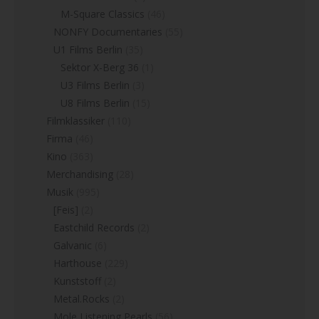
M-Square Classics
(46)
NONFY Documentaries
(55)
U1 Films Berlin
(35)
Sektor X-Berg 36
(1)
U3 Films Berlin
(3)
U8 Films Berlin
(15)
Filmklassiker
(110)
Firma
(46)
Kino
(363)
Merchandising
(28)
Musik
(995)
[Feis]
(2)
Eastchild Records
(2)
Galvanic
(6)
Harthouse
(229)
Kunststoff
(2)
Metal.Rocks
(2)
Mole Listening Pearls
(56)