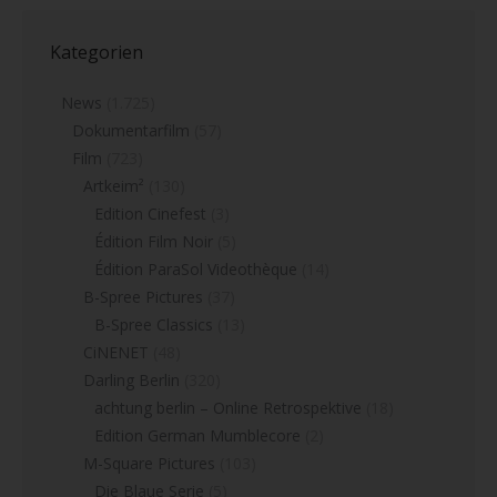
Kategorien
News
(1.725)
Dokumentarfilm
(57)
Film
(723)
Artkeim²
(130)
Edition Cinefest
(3)
Édition Film Noir
(5)
Édition ParaSol Videothèque
(14)
B-Spree Pictures
(37)
B-Spree Classics
(13)
CiNENET
(48)
Darling Berlin
(320)
achtung berlin – Online Retrospektive
(18)
Edition German Mumblecore
(2)
M-Square Pictures
(103)
Die Blaue Serie
(5)