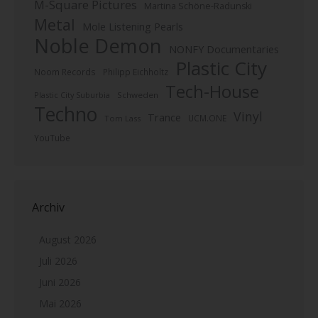
M-Square Pictures
Martina Schöne-Radunski
Metal
Mole Listening Pearls
Noble Demon
NONFY Documentaries
Plastic City
Noom Records
Philipp Eichholtz
Tech-House
Plastic City Suburbia
Schweden
Techno
Vinyl
Trance
UCM.ONE
Tom Lass
YouTube
Archiv
August 2026
Juli 2026
Juni 2026
Mai 2026