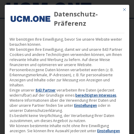
Mit die
Datenschutz-
Präferenz
Wir benötigen Ihre Einwilligung, bevor Sie unsere Website weiter
besuchen können.
Wir benötigen Ihre Einwilligung, damit wir und unsere 843 Partner
Jan.
Cookies und andere Technologien verwenden können, um Ihnen
1
relevante Inhalte und Werbung zu liefern. Auf diese Weise
finanzieren und optimieren wir unsere Website.
Personenbezogene Daten können verarbeitet werden (z. B.
2026
Erkennungsmerkmale, IP-Adressen), z. B. für personalisierte
Anzeigen und Inhalte oder zur Messung von Anzeigen und
Inhalten.
Einige unserer
843 Partner
verarbeiten Ihre Daten (jederzeit
🎬 Digitale Film- &
widerrufbar) auf der Grundlage eines
berechtigten Interesses
.
Serienveröffentlichungen im
Weitere Informationen über die Verwendung Ihrer Daten und
über unsere Partner finden Sie unter
Einstellungen
oder in
Januar 2026
unserer Datenschutzerklärung.
Es besteht keine Verpflichtung, der Verarbeitung Ihrer Daten
Film
,
Filmvertrieb
,
News
,
Vertrieb von Medien
zuzustimmen, um dieses Angebot zu nutzen.
1. Januar 2026
Wir können bestimmte Inhalte nicht ohne Ihre Einwilligung
anzeigen. Sie können Ihre Auswahl jederzeit unter
Einstellungen