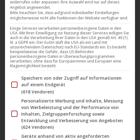
widerrufen oder anpassen. Ihre Auswahl wird nur auf dieses
Im digitalen Filmvertrieb startet das Programm für
Angebot angewendet.
Januar 2026 mit einer neuen Auswahl an
Bitte beachten Sie, dass aufgrund individueller Einstellungen
möglicherweise nicht alle Funktionen der Website verfügbar sind.
Veröffentlichungen (u.a. aus USA und China). Das
Portfolio umfasst Titel aus unterschiedlichen Genres
Einige Services verarbeiten personenbezogene Daten in den
USA. Mit Ihrer Einwilligung zur Nutzung dieser Services willigen Sie
wie Abenteuer, Thriller und Horror bis hin zu
auch in die Verarbeitung Ihrer Daten in den USA gemäß Art. 49 (1)
lit. a GDPR ein. Der EuGH stuft die USA als ein Land mit
ausgewählten Klassikern. Die
unzureichendem Datenschutz nach EU-Standards ein. Es besteht
beispielsweise die Gefahr, dass US-Behörden
Veröffentlichungstermine sind jeweils unter den
personenbezogene Daten in Überwachungsprogrammen
verarbeiten, ohne dass für Europäerinnen und Europäer eine
einzelnen Filmen angegeben. Die Anzeige eines Films
Klagemöglichkeit besteht.
oder einer Serie bedeutet jedoch…
Im Folgenden finden Sie eine Liste der Zwecke des IAB Tran
Speichern von oder Zugriff auf Informationen
Mehr lesen
auf einem Endgerät
(618 Vendoren)
Personalisierte Werbung und Inhalte, Messung
von Werbeleistung und der Performance von
Inhalten, Zielgruppenforschung sowie
Dez.
Entwicklung und Verbesserung von Angeboten
28
(624 Vendoren)
Geräte anhand von aktiv angeforderten
2025