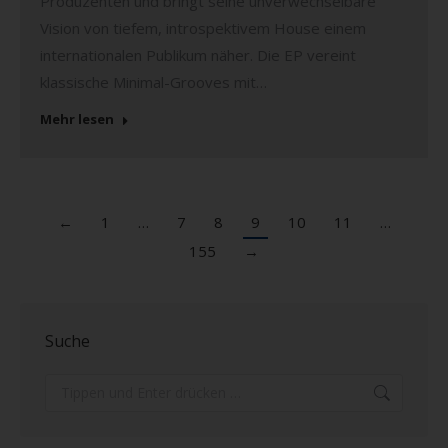
Produzenten und bringt seine unverwechselbare
Vision von tiefem, introspektivem House einem
internationalen Publikum näher. Die EP vereint
klassische Minimal-Grooves mit…
Mehr lesen
←
1
…
7
8
9
10
11
…
155
→
Suche
Search: