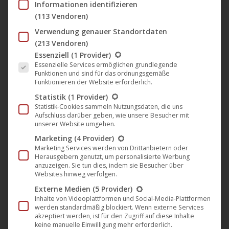
Informationen identifizieren
(113 Vendoren)
Verwendung genauer Standortdaten
▶︎ „Silvester 2025“ Playlist bei
(213 Vendoren)
CiNENET Deutschland
Es folgt eine Liste der Service-Gruppen, für die eine Einwil
Essenziell
(1 Provider)
CiNENET
,
Film
,
News
28. Dezember 2025
Essenzielle Services ermöglichen grundlegende
Funktionen und sind für das ordnungsgemäße
Pünktlich zum Jahreswechsel ist jetzt auf dem
Funktionieren der Website erforderlich.
YouTube-Kanal CiNENET Deutschland eine spezielle
Statistik
(1 Provider)
Statistik-Cookies sammeln Nutzungsdaten, die uns
„Silvester 2025“ Playlist zu finden. Mit dabei sind u.a.
Aufschluss darüber geben, wie unsere Besucher mit
die Filmklassiker „Die Uhr des Grauens“ sowie
unserer Website umgehen.
“Wollen Sie mit mir tanzen?” mit Brigitte Bardot, die
Marketing
(4 Provider)
Marketing Services werden von Drittanbietern oder
Thriller „Josie – Gefährliche Begegnung“ mit Sophie
Herausgebern genutzt, um personalisierte Werbung
Turner und „Milano Kaliber 9“ mit Mario Adorf, Action-
anzuzeigen. Sie tun dies, indem sie Besucher über
Websites hinweg verfolgen.
Filme wie „Viking Blood“, „Die…
Externe Medien
(5 Provider)
Mehr lesen
Inhalte von Videoplattformen und Social-Media-Plattformen
werden standardmäßig blockiert. Wenn externe Services
akzeptiert werden, ist für den Zugriff auf diese Inhalte
keine manuelle Einwilligung mehr erforderlich.