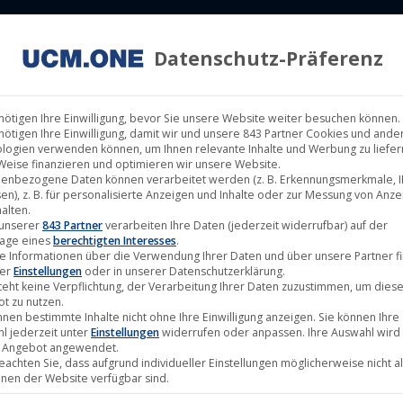
Datenschutz-Präferenz
ILM LABELS
KINOVERLEIH
MUSIK LABELS
RECHTEMAN
nötigen Ihre Einwilligung, bevor Sie unsere Website weiter besuchen können.
nötigen Ihre Einwilligung, damit wir und unsere 843 Partner Cookies und ande
logien verwenden können, um Ihnen relevante Inhalte und Werbung zu liefern
Weise finanzieren und optimieren wir unsere Website.
enbezogene Daten können verarbeitet werden (z. B. Erkennungsmerkmale, I
en), z. B. für personalisierte Anzeigen und Inhalte oder zur Messung von Anz
alten.
Jan.
 unserer
843 Partner
verarbeiten Ihre Daten (jederzeit widerrufbar) auf der
age eines
berechtigten Interesses
.
23
e Informationen über die Verwendung Ihrer Daten und über unsere Partner f
ter
Einstellungen
oder in unserer Datenschutzerklärung.
2026
teht keine Verpflichtung, der Verarbeitung Ihrer Daten zuzustimmen, um dies
t zu nutzen.
nnen bestimmte Inhalte nicht ohne Ihre Einwilligung anzeigen. Sie können Ihre
l jederzeit unter
Einstellungen
widerrufen oder anpassen. Ihre Auswahl wird 
 Angebot angewendet.
beachten Sie, dass aufgrund individueller Einstellungen möglicherweise nicht al
onen der Website verfügbar sind.