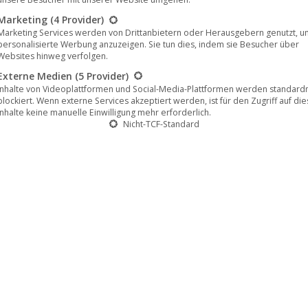
Marketing
(4 Provider)
Marketing Services werden von Drittanbietern oder Herausgebern genutzt, u
personalisierte Werbung anzuzeigen. Sie tun dies, indem sie Besucher über
Websites hinweg verfolgen.
Externe Medien
(5 Provider)
Inhalte von Videoplattformen und Social-Media-Plattformen werden standar
blockiert. Wenn externe Services akzeptiert werden, ist für den Zugriff auf di
Inhalte keine manuelle Einwilligung mehr erforderlich.
Nicht-TCF-Standard
 Album „COFU V – The Return of Co-
on an
chno-Pioniere Co-Fusion ein neues Kapitel ihrer
pener ihres kommenden Albums „COFU V – The Return of
n kreativen Phase – hypnotisch, atmosphärisch und
Fifth Ray“ ist eine…