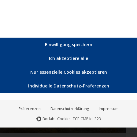
ie große Leinwand – eine ergreifende Geschichte von
 um jüdischen Menschen das Leben zu retten.…
Einwilligung speichern
Ich akzeptiere alle
Jan.
16
Nur essenzielle Cookies akzeptieren
2026
Individuelle Datenschutz-Präferenzen
Präferenzen
Datenschutzerklärung
Impressum
Borlabs Cookie - TCF-CMP Id: 323