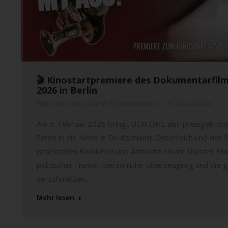
🎬 Kinostartpremiere des Dokumentarfilm
2026 in Berlin
Film
,
Kino
,
News
,
NONFY Documentaries
16. Januar 2026
Am 5. Februar 2026 bringt UCM.ONE den preisgekrönt
Fares in die Kinos in Deutschland, Österreich und der
israelischen Komikerin und Aktivistin Noam Shuster Eli
politischer Humor, persönliche Überzeugung und die g
verschmelzen.…
Mehr lesen