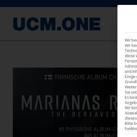
F
Wir be
Wir be
Techno
diese 
Person
Adress
und Inh
Einige
Grundl
Weiter
Sie un
Es bes
Angebo
Wir kö
Auswah
dieses
Bitte 
Funkti