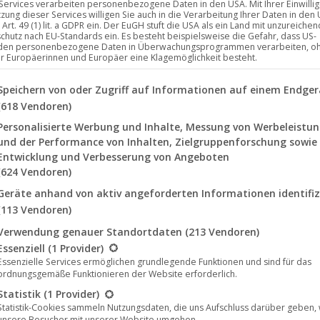
 Services verarbeiten personenbezogene Daten in den USA. Mit Ihrer Einwilli
tzung dieser Services willigen Sie auch in die Verarbeitung Ihrer Daten in den
Art. 49 (1) lit. a GDPR ein. Der EuGH stuft die USA als ein Land mit unzureich
chutz nach EU-Standards ein. Es besteht beispielsweise die Gefahr, dass US-
ianas Rest erobert in Finnland die
den personenbezogene Daten in Überwachungsprogrammen verarbeiten, o
latz #3
ür Europäerinnen und Europäer eine Klagemöglichkeit besteht.
lgenden finden Sie eine Liste der Zwecke des IAB Transparency a
Speichern von oder Zugriff auf Informationen auf einem Endger
(618 Vendoren)
 Einsteig auf Platz #3 in die offiziellen physischen
igital + physischen) Album-Charts in Finnland! Das
Personalisierte Werbung und Inhalte, Messung von Werbeleistu
und der Performance von Inhalten, Zielgruppenforschung sowie
 dem deutschen Label Noble Demon weltweit
Entwicklung und Verbesserung von Angeboten
 tiefer Melancholie mit Bezug…
(624 Vendoren)
Geräte anhand von aktiv angeforderten Informationen identifiz
(113 Vendoren)
Verwendung genauer Standortdaten
(213 Vendoren)
lgt eine Liste der Service-Gruppen, für die eine Einwilligung erte
Essenziell
(1 Provider)
Essenzielle Services ermöglichen grundlegende Funktionen und sind für das
Jan.
ordnungsgemäße Funktionieren der Website erforderlich.
23
Statistik
(1 Provider)
Statistik-Cookies sammeln Nutzungsdaten, die uns Aufschluss darüber geben,
2026
unsere Besucher mit unserer Website umgehen.