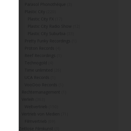
Parasol Phonothéque
(3)
Plastic City
(220)
Plastic City FX
(17)
Plastic City Radio Show
(12)
Plastic City Suburbia
(33)
Pretty Funky Recordings
(1)
Proton Records
(4)
Reef Recordings
(1)
Technogold
(4)
Time unlimited
(26)
UCA Records
(1)
VooDoo Records
(1)
Rechtemanagement
(1)
Verleih
(363)
Weltvertrieb
(150)
Vertrieb von Medien
(71)
Filmvertrieb
(69)
Zeitlose Filmkunst
(3)