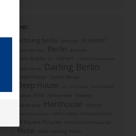
Tags
Artkeim²
achtung berlin
Arthouse
Berlin
Berlinale
Before the Dawn
Boris Brejcha
CiNENET
CD
CiNENET Deutschland
Darling Berlin
Classic Movie
Death Metal
Death Metal
Deep House
Doom Metal
Der Dritte Raum
Film
Finnland
Filmklassiker
Festival
Harthouse
Horror
Hardtrance
Lana Cooper
M-Square Classics
Kaunis Kuolematon
M-Square Pictures
Martina Schöne-Radunski
Metal
Mole Listening Pearls