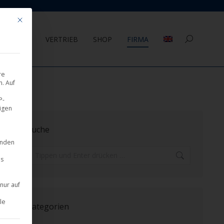
Mit diesem Button wird der Dialog geschlossen. Seine Funktionalität ist 
AGEMENT
VERTRIEB
SHOP
FIRMA
Search:
re
. Auf
P-
eigen
Suche
inden
Search:
es
nur auf
le
Kategorien