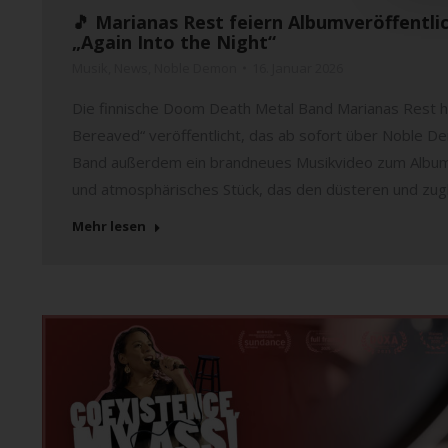
🎵 Marianas Rest feiern Albumveröffentl
„Again Into the Night“
Musik
,
News
,
Noble Demon
16. Januar 2026
Die finnische Doom Death Metal Band Marianas Rest ha
Bereaved“ veröffentlicht, das ab sofort über Noble De
Band außerdem ein brandneues Musikvideo zum Albumtra
und atmosphärisches Stück, das den düsteren und zug
Mehr lesen