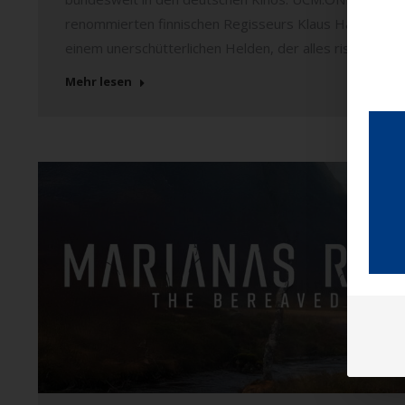
renommierten finnischen Regisseurs Klaus Härö auf d
einem unerschütterlichen Helden, der alles riskierte,
Mehr lesen