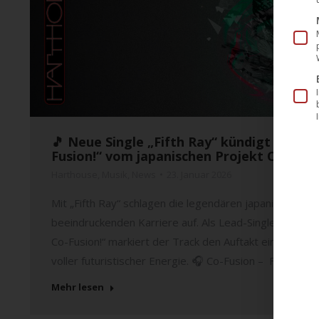
🎵 Neue Single „Fifth Ray“ kündigt neues
Fusion!“ vom japanischen Projekt Co-Fusi
Harthouse
,
Musik
,
News
23. Januar 2026
Mit „Fifth Ray“ schlagen die legendären japanischen Te
beeindruckenden Karriere auf. Als Lead-Single und O
Co-Fusion!“ markiert der Track den Auftakt einer neue
voller futuristischer Energie. 🎧 Co-Fusion – Fifth Ray „
Mehr lesen