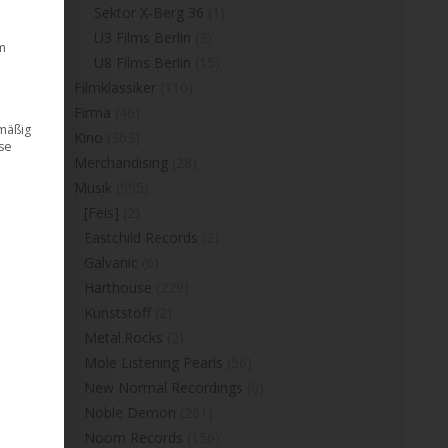
Sektor X-Berg 36
(1)
U3 Films Berlin
(3)
m
U8 Films Berlin
(15)
Filmklassiker
(110)
Firma
(46)
dmäßig
Kino
(363)
ese
Merchandising
(28)
Musik
(995)
[Feis]
(2)
Eastchild Records
(2)
Galvanic
(6)
Harthouse
(229)
Kunststoff
(2)
Metal.Rocks
(2)
Mole Listening Pearls
(56)
New Normal Recordings
(6)
Noble Demon
(261)
Noom Records
(156)