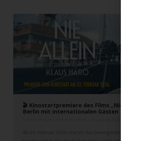
🎬 Kinostartpremiere des Films „Nie Allei
Berlin mit internationalen Gästen
B-Spree Pictures
,
Film
,
Kino
,
News
22. Januar 2026
Ab 05. Februar 2026 startet das bewegende Historiendra
bundesweit in den deutschen Kinos. UCM.ONE bringt d