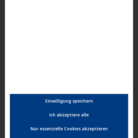
Juni 2023
Mai 2023
April 2023
März 2023
Februar 2023
Januar 2023
Dezember 2022
November 2022
Oktober 2022
September 2022
August 2022
Einwilligung speichern
Juli 2022
Ich akzeptiere alle
Juni 2022
Mai 2022
Nur essenzielle Cookies akzeptieren
April 2022