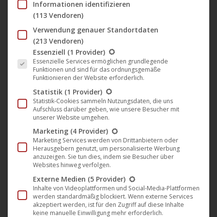
U3 Films Berlin
(3)
Informationen identifizieren
U8 Films Berlin
(15)
(113 Vendoren)
Filmklassiker
(110)
Verwendung genauer Standortdaten
Firma
(46)
(213 Vendoren)
Kino
(364)
Es folgt eine Liste der Service-Gruppen, für die eine Einwil
Essenziell
(1 Provider)
Merchandising
(28)
Essenzielle Services ermöglichen grundlegende
Funktionen und sind für das ordnungsgemäße
Musik
(995)
Funktionieren der Website erforderlich.
[Feis]
(2)
Statistik
(1 Provider)
Eastchild Records
(2)
Statistik-Cookies sammeln Nutzungsdaten, die uns
Galvanic
(6)
Aufschluss darüber geben, wie unsere Besucher mit
unserer Website umgehen.
Harthouse
(229)
Marketing
(4 Provider)
Kunststoff
(2)
Marketing Services werden von Drittanbietern oder
Metal.Rocks
(2)
Herausgebern genutzt, um personalisierte Werbung
anzuzeigen. Sie tun dies, indem sie Besucher über
Mole Listening Pearls
(56)
Websites hinweg verfolgen.
New Normal Recordings
(6)
Externe Medien
(5 Provider)
Noble Demon
(261)
Inhalte von Videoplattformen und Social-Media-Plattformen
Noom Records
(156)
werden standardmäßig blockiert. Wenn externe Services
akzeptiert werden, ist für den Zugriff auf diese Inhalte
Parasol Phonothéque
(3)
keine manuelle Einwilligung mehr erforderlich.