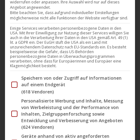
widerrufen oder anpassen. Ihre Auswahl wird nur auf dieses
Film
(724)
Angebot angewendet.
Bitte beachten Sie, dass aufgrund individueller Einstellungen
Artkeim²
(130)
möglicherweise nicht alle Funktionen der Website verfügbar sind.
Edition Cinefest
(3)
Einige Services verarbeiten personenbezogene Daten in den
Édition Film Noir
(5)
USA. Mit Ihrer Einwilligung zur Nutzung dieser Services willigen Sie
auch in die Verarbeitung Ihrer Daten in den USA gemäß Art. 49 (1)
Édition ParaSol Videothèque
(14)
lit. a GDPR ein. Der EuGH stuft die USA als ein Land mit
B-Spree Pictures
(37)
unzureichendem Datenschutz nach EU-Standards ein. Es besteht
beispielsweise die Gefahr, dass US-Behörden
B-Spree Classics
(13)
personenbezogene Daten in Überwachungsprogrammen
verarbeiten, ohne dass für Europäerinnen und Europäer eine
CiNENET
(48)
Klagemöglichkeit besteht.
Darling Berlin
(321)
Im Folgenden finden Sie eine Liste der Zwecke des IAB Tran
achtung berlin – Online Retrospektive
(18)
Speichern von oder Zugriff auf Informationen
auf einem Endgerät
Edition German Mumblecore
(2)
(618 Vendoren)
M-Square Pictures
(103)
Personalisierte Werbung und Inhalte, Messung
Die Blaue Serie
(5)
von Werbeleistung und der Performance von
M-Square Classics
(46)
Inhalten, Zielgruppenforschung sowie
NONFY Documentaries
(55)
Entwicklung und Verbesserung von Angeboten
U1 Films Berlin
(35)
(624 Vendoren)
Sektor X-Berg 36
(1)
Geräte anhand von aktiv angeforderten