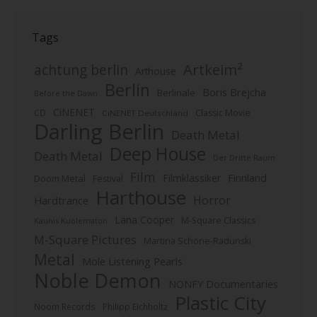
Tags
Artkeim²
achtung berlin
Arthouse
Berlin
Boris Brejcha
Berlinale
Before the Dawn
CiNENET
CD
Classic Movie
CiNENET Deutschland
Darling Berlin
Death Metal
Deep House
Death Metal
Der Dritte Raum
Film
Finnland
Filmklassiker
Doom Metal
Festival
Harthouse
Horror
Hardtrance
Lana Cooper
M-Square Classics
Kaunis Kuolematon
M-Square Pictures
Martina Schöne-Radunski
Metal
Mole Listening Pearls
Noble Demon
NONFY Documentaries
Plastic City
Noom Records
Philipp Eichholtz