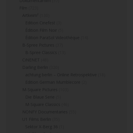
Dokumentarfilm
(57)
Film
(723)
Artkeim²
(130)
Edition Cinefest
(3)
Édition Film Noir
(5)
Édition ParaSol Videothèque
(14)
B-Spree Pictures
(37)
B-Spree Classics
(13)
CiNENET
(48)
Darling Berlin
(320)
achtung berlin – Online Retrospektive
(18)
Edition German Mumblecore
(2)
M-Square Pictures
(103)
Die Blaue Serie
(5)
M-Square Classics
(46)
NONFY Documentaries
(55)
U1 Films Berlin
(35)
Sektor X-Berg 36
(1)