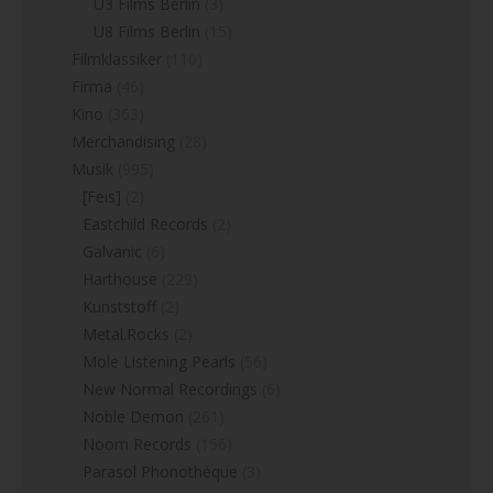
U3 Films Berlin
(3)
U8 Films Berlin
(15)
Filmklassiker
(110)
Firma
(46)
Kino
(363)
Merchandising
(28)
Musik
(995)
[Feis]
(2)
Eastchild Records
(2)
Galvanic
(6)
Harthouse
(229)
Kunststoff
(2)
Metal.Rocks
(2)
Mole Listening Pearls
(56)
New Normal Recordings
(6)
Noble Demon
(261)
Noom Records
(156)
Parasol Phonothéque
(3)