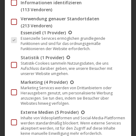
Informationen identifizieren
(113 Vendoren)
Verwendung genauer Standortdaten
Édition Film Noir Nº 2: „Das
(213 Vendoren)
Todeshaus am Fluss“ ab heute
Es folgt eine Liste der Service-Gruppen, für die eine Einwil
Essenziell
(1 Provider)
erhältlich
Essenzielle Services ermöglichen grundlegende
Funktionen und sind für das ordnungsgemäße
Artkeim²
,
Édition Film Noir
,
Film
,
Filmklassiker
,
News
Funktionieren der Website erforderlich.
11. Oktober 2019
Statistik
(1 Provider)
Statistik-Cookies sammeln Nutzungsdaten, die uns
Mit „Das Todeshaus am Fluss“ (1950) von Fritz Lang
Aufschluss darüber geben, wie unsere Besucher mit
setzt UCM.ONE auf dem Label Artkeim² die Édition
unserer Website umgehen.
Film Noir fort. Nach „Der Mann, den keiner kannte“
Marketing
(4 Provider)
Marketing Services werden von Drittanbietern oder
erscheint nun auch dieser Filmklassiker, ein spätes
Herausgebern genutzt, um personalisierte Werbung
Werk von Meisterregisseur Fritz Lang, sowohl auf
anzuzeigen. Sie tun dies, indem sie Besucher über
Websites hinweg verfolgen.
DVD als auch VoD, wobei die physische Erstauflage
Externe Medien
(5 Provider)
zum Start in limitierter Auflage in einem…
Inhalte von Videoplattformen und Social-Media-Plattformen
werden standardmäßig blockiert. Wenn externe Services
Mehr lesen
akzeptiert werden, ist für den Zugriff auf diese Inhalte
keine manuelle Einwilligung mehr erforderlich.