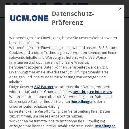
Mit die
Datenschutz-
Präferenz
Wir benötigen Ihre Einwilligung, bevor Sie unsere Website weiter
besuchen können.
Wir benötigen Ihre Einwilligung, damit wir und unsere 843 Partner
Okt.
Cookies und andere Technologien verwenden können, um Ihnen
11
relevante Inhalte und Werbung zu liefern. Auf diese Weise
finanzieren und optimieren wir unsere Website.
Personenbezogene Daten können verarbeitet werden (z. B.
2019
Erkennungsmerkmale, IP-Adressen), z. B. für personalisierte
Anzeigen und Inhalte oder zur Messung von Anzeigen und
Inhalten.
Einige unserer
843 Partner
verarbeiten Ihre Daten (jederzeit
Der US-Kinohit „Samson“ (M-
widerrufbar) auf der Grundlage eines
berechtigten Interesses
.
Square Pictures) ab heute in der
Weitere Informationen über die Verwendung Ihrer Daten und
über unsere Partner finden Sie unter
Einstellungen
oder in
ungeschnittenen Kinofassung
unserer Datenschutzerklärung.
erhältlich
Es besteht keine Verpflichtung, der Verarbeitung Ihrer Daten
zuzustimmen, um dieses Angebot zu nutzen.
Film
,
M-Square Pictures
,
News
11. Oktober 2019
Wir können bestimmte Inhalte nicht ohne Ihre Einwilligung
anzeigen. Sie können Ihre Auswahl jederzeit unter
Einstellungen