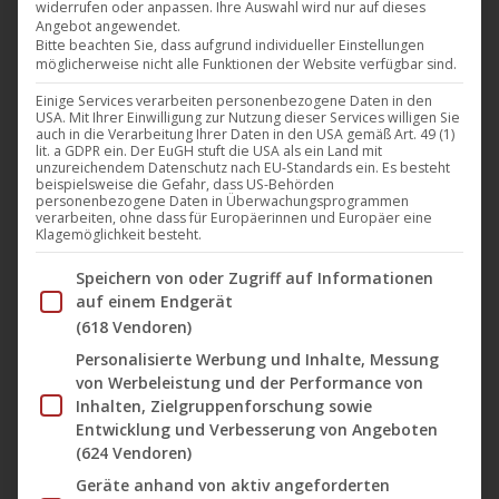
widerrufen oder anpassen. Ihre Auswahl wird nur auf dieses
Der starbesetzte und aufwendig inszenierte US-
Angebot angewendet.
Kinohit „Samson“ von Bruce Macdonald ist ab heute in
Bitte beachten Sie, dass aufgrund individueller Einstellungen
möglicherweise nicht alle Funktionen der Website verfügbar sind.
der ungeschnittenen Kinoversion (FSK 16) in
Einige Services verarbeiten personenbezogene Daten in den
Deutschland, Österreich und der Schweiz auf Blu-ray,
USA. Mit Ihrer Einwilligung zur Nutzung dieser Services willigen Sie
DVD und auf VoD-Portalen erhältlich. Der Film, der
auch in die Verarbeitung Ihrer Daten in den USA gemäß Art. 49 (1)
lit. a GDPR ein. Der EuGH stuft die USA als ein Land mit
auf dem Label “M-Square Pictures” veröffentlicht
unzureichendem Datenschutz nach EU-Standards ein. Es besteht
beispielsweise die Gefahr, dass US-Behörden
wird, ist eine prächtige Mischung der
personenbezogene Daten in Überwachungsprogrammen
verarbeiten, ohne dass für Europäerinnen und Europäer eine
Historienabenteuer „Die zehn Gebote“ und „300“.
Klagemöglichkeit besteht.
„Samson“ ist…
Im Folgenden finden Sie eine Liste der Zwecke des IAB Tran
Speichern von oder Zugriff auf Informationen
Mehr lesen
auf einem Endgerät
(618 Vendoren)
Personalisierte Werbung und Inhalte, Messung
von Werbeleistung und der Performance von
Inhalten, Zielgruppenforschung sowie
Okt.
Entwicklung und Verbesserung von Angeboten
11
(624 Vendoren)
Geräte anhand von aktiv angeforderten
2019