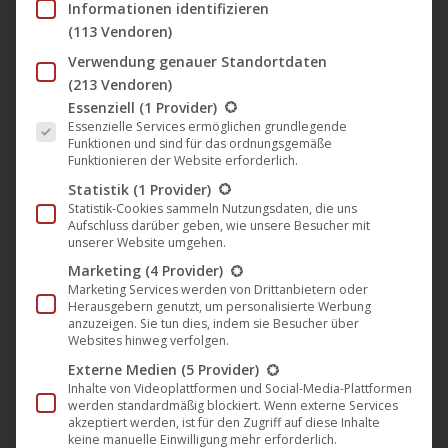
Informationen identifizieren
(113 Vendoren)
Verwendung genauer Standortdaten
(213 Vendoren)
Es folgt eine Liste der Service-Gruppen, für die eine Einwil
Essenziell
(1 Provider)
Essenzielle Services ermöglichen grundlegende
Funktionen und sind für das ordnungsgemäße
🎬 Kinostart „Heikos Welt“ (Darling
Funktionieren der Website erforderlich.
Berlin) im 2. Quartal 2022
Statistik
(1 Provider)
angekündigt
Statistik-Cookies sammeln Nutzungsdaten, die uns
Aufschluss darüber geben, wie unsere Besucher mit
unserer Website umgehen.
Darling Berlin
,
Film
,
Kino
,
News
,
Verleih
,
Weltvertrieb
7. Februar 2022
Marketing
(4 Provider)
Marketing Services werden von Drittanbietern oder
„Heikos Welt“ ist ein Spielfilm von Dominik
Herausgebern genutzt, um personalisierte Werbung
anzuzeigen. Sie tun dies, indem sie Besucher über
Galizia über die Berliner Kultatze Heiko aus der
Websites hinweg verfolgen.
gleichnamigen YouTube-Serie. Der Film kommt
Externe Medien
(5 Provider)
voraussichtlich im 2. Quartal 2022 auf dem Filmlabel
Inhalte von Videoplattformen und Social-Media-Plattformen
werden standardmäßig blockiert. Wenn externe Services
Darling Berlin von UCM.ONE in die Kinos. Der Film
akzeptiert werden, ist für den Zugriff auf diese Inhalte
„Heikos Welt“ ist eine durchgedrehte, liebevolle
keine manuelle Einwilligung mehr erforderlich.