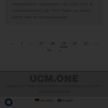
charismatischen Gegenspieler, der vielen Fans als
„Baron DeLefouet“, der Timm Thaler das Lachen
raubte, oder als Hörspielsprecher…
←
1
…
27
28
29
30
31
…
70
→
Kontakt (DE)
/
Contact (ENG)
|
Impressum
|
Datenschutz
| © 2017 -
2026 UCM.ONE GmbH
Deutsch
English