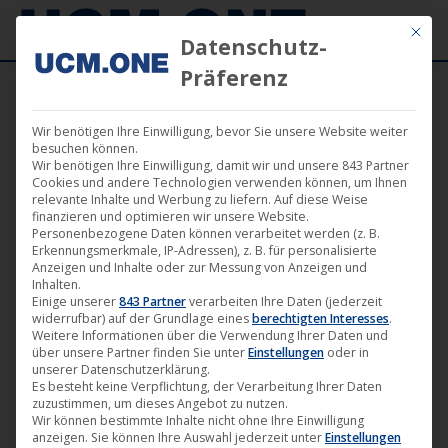
Mit die
Datenschutz-
Präferenz
Wir benötigen Ihre Einwilligung, bevor Sie unsere Website weiter
Film
besuchen können.
Wir benötigen Ihre Einwilligung, damit wir und unsere 843 Partner
Cookies und andere Technologien verwenden können, um Ihnen
relevante Inhalte und Werbung zu liefern. Auf diese Weise
finanzieren und optimieren wir unsere Website.
Personenbezogene Daten können verarbeitet werden (z. B.
Erkennungsmerkmale, IP-Adressen), z. B. für personalisierte
Anzeigen und Inhalte oder zur Messung von Anzeigen und
Inhalten.
Einige unserer
843 Partner
verarbeiten Ihre Daten (jederzeit
widerrufbar) auf der Grundlage eines
berechtigten Interesses
.
Weitere Informationen über die Verwendung Ihrer Daten und
über unsere Partner finden Sie unter
Einstellungen
oder in
unserer Datenschutzerklärung.
Es besteht keine Verpflichtung, der Verarbeitung Ihrer Daten
zuzustimmen, um dieses Angebot zu nutzen.
🎬 UCM.ONE ist vom 10. – 17. Februar
Wir können bestimmte Inhalte nicht ohne Ihre Einwilligung
anzeigen. Sie können Ihre Auswahl jederzeit unter
Einstellungen
bei dem European Film Market (EFM)