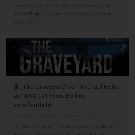
dem Filmlabel U3 Films Berlin. Der amerikanischer
Action-Thriller-Horrorfilm des Regisseurs André
Szöts ist…
🎬 „The Graveyard“ von Michael Feifer
auf DVD (U1 Films Berlin)
veröffentlicht
Film
,
News
,
U1 Films Berlin
14. Januar 2022
Der Horror Slasher „The Graveyard“ von Michael
Feifer ist auf dem Filmlabel U1 Films Berlin in