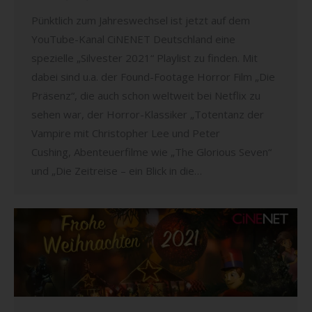
Pünktlich zum Jahreswechsel ist jetzt auf dem
YouTube-Kanal CiNENET Deutschland eine
spezielle „Silvester 2021“ Playlist zu finden. Mit
dabei sind u.a. der Found-Footage Horror Film „Die
Präsenz“, die auch schon weltweit bei Netflix zu
sehen war, der Horror-Klassiker „Totentanz der
Vampire mit Christopher Lee und Peter
Cushing, Abenteuerfilme wie „The Glorious Seven“
und „Die Zeitreise – ein Blick in die…