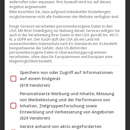
widerrufen oder anpassen. Ihre Auswahl wird nur auf dieses
Online 2022 vertreten
Angebot angewendet.
Bitte beachten Sie, dass aufgrund individueller Einstellungen
möglicherweise nicht alle Funktionen der Website verfügbar sind.
Artkeim²
,
Dokumentarfilm
,
Film
,
Filmklassiker
,
Firma
,
M-
Square Classics
,
M-Square Pictures
,
News
,
NONFY
Einige Services verarbeiten personenbezogene Daten in den
USA. Mit Ihrer Einwilligung zur Nutzung dieser Services willigen Sie
Documentaries
,
Weltvertrieb
auch in die Verarbeitung Ihrer Daten in den USA gemäß Art. 49 (1)
10. Februar 2022
lit. a GDPR ein. Der EuGH stuft die USA als ein Land mit
unzureichendem Datenschutz nach EU-Standards ein. Es besteht
Das Team der UCM.ONE ist auch dieses Jahr vom
beispielsweise die Gefahr, dass US-Behörden
personenbezogene Daten in Überwachungsprogrammen
10.- 17. Februar auf dem European Film
verarbeiten, ohne dass für Europäerinnen und Europäer eine
Klagemöglichkeit besteht.
Market (EFM) Online mit 3 Mitarbeitern sowie auf
Im Folgenden finden Sie eine Liste der Zwecke des IAB Tran
der Berlinale mit 2 Repräsentanten vertreten.
Speichern von oder Zugriff auf Informationen
auf einem Endgerät
Knapp 3.500 Produzenten, Einkäufer, Sales Agents,
(618 Vendoren)
Vertreiber und Verleiher aus 110 Ländern nehmen
Personalisierte Werbung und Inhalte, Messung
dieses Jahr an der wegen der Covid-19 Pandemie
von Werbeleistung und der Performance von
lediglich online stattfindenden Filmmesse teil. Die
Inhalten, Zielgruppenforschung sowie
digitalen Angebote des EFM setzen…
Entwicklung und Verbesserung von Angeboten
(624 Vendoren)
Geräte anhand von aktiv angeforderten