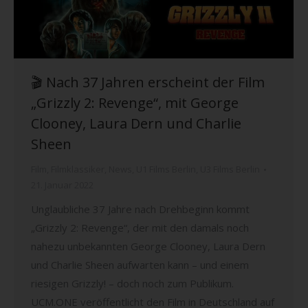
🎬 Nach 37 Jahren erscheint der Film
„Grizzly 2: Revenge“, mit George
Clooney, Laura Dern und Charlie
Sheen
Film
,
Filmklassiker
,
News
,
U1 Films Berlin
,
U3 Films Berlin
21. Januar 2022
Unglaubliche 37 Jahre nach Drehbeginn kommt
„Grizzly 2: Revenge“, der mit den damals noch
nahezu unbekannten George Clooney, Laura Dern
und Charlie Sheen aufwarten kann – und einem
riesigen Grizzly! – doch noch zum Publikum.
UCM.ONE veröffentlicht den Film in Deutschland auf