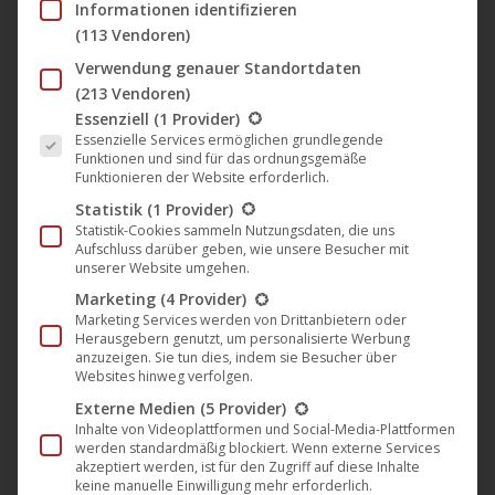
Informationen identifizieren
(113 Vendoren)
Verwendung genauer Standortdaten
Luzie Loose gewinnt mit
(213 Vendoren)
Es folgt eine Liste der Service-Gruppen, für die eine Einwil
Essenziell
(1 Provider)
„Schwimmen den „Hofer Goldpreis“
Essenzielle Services ermöglichen grundlegende
für die beste Regie
Funktionen und sind für das ordnungsgemäße
Funktionieren der Website erforderlich.
Darling Berlin
,
Film
,
Kino
,
News
,
Verleih
29. Oktober 2018
Statistik
(1 Provider)
Statistik-Cookies sammeln Nutzungsdaten, die uns
Der Film „Schwimmen“ von Luzie Loose hat bei den
Aufschluss darüber geben, wie unsere Besucher mit
Internationalen Hofer Filmtagen den zum ersten
unserer Website umgehen.
Mal vergebenen „Hofer Goldpreis“ für die beste
Marketing
(4 Provider)
Marketing Services werden von Drittanbietern oder
Regie gewonnen. Der Preis wird in Erinnerung an
Herausgebern genutzt, um personalisierte Werbung
den langjährigen Leiter der Hofer Filmtage Heinz
anzuzeigen. Sie tun dies, indem sie Besucher über
Websites hinweg verfolgen.
Badewitz vergeben, der 2016 verstarb. Der Preis
Externe Medien
(5 Provider)
wurde von Edgar Reitz übergeben, der auch die
Inhalte von Videoplattformen und Social-Media-Plattformen
Idee für den Preis…
werden standardmäßig blockiert. Wenn externe Services
akzeptiert werden, ist für den Zugriff auf diese Inhalte
keine manuelle Einwilligung mehr erforderlich.