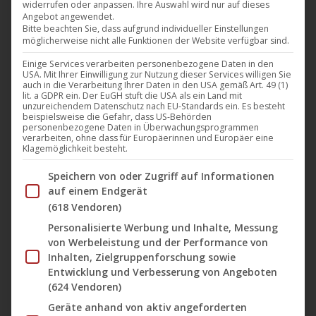
widerrufen oder anpassen. Ihre Auswahl wird nur auf dieses
Deutschen Regiepreis 2018 für „Beste
Angebot angewendet.
Bitte beachten Sie, dass aufgrund individueller Einstellungen
Regie Kinderfilm“
möglicherweise nicht alle Funktionen der Website verfügbar sind.
Einige Services verarbeiten personenbezogene Daten in den
Darling Berlin
,
Film
,
Kino
,
News
,
Verleih
5. November 2018
USA. Mit Ihrer Einwilligung zur Nutzung dieser Services willigen Sie
auch in die Verarbeitung Ihrer Daten in den USA gemäß Art. 49 (1)
Joya Thome ist für ihren Film „Königin von Niendorf“
lit. a GDPR ein. Der EuGH stuft die USA als ein Land mit
unzureichendem Datenschutz nach EU-Standards ein. Es besteht
(Darling Berlin) in München mit dem Deutschen
beispielsweise die Gefahr, dass US-Behörden
Regiepreis 2018 (Metropolis) in der Kategorie
personenbezogene Daten in Überwachungsprogrammen
verarbeiten, ohne dass für Europäerinnen und Europäer eine
Kinderfilm geehrt worden. Der Preis wurde zum 8.
Klagemöglichkeit besteht.
Mal bei einer Galaveranstaltung im Audimax der
Im Folgenden finden Sie eine Liste der Zwecke des IAB Tran
Speichern von oder Zugriff auf Informationen
Hochschule für Fernsehen und Film in München
auf einem Endgerät
verliehen. Neben Joya Thome wurden für Beste
(618 Vendoren)
Regie der Kinofilm „Styx“…
Personalisierte Werbung und Inhalte, Messung
von Werbeleistung und der Performance von
Inhalten, Zielgruppenforschung sowie
Entwicklung und Verbesserung von Angeboten
(624 Vendoren)
Geräte anhand von aktiv angeforderten