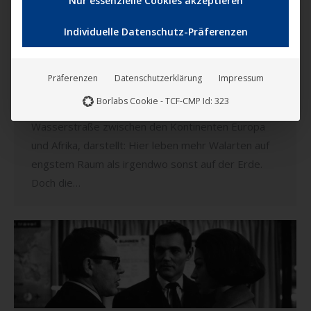
Nur essenzielle Cookies akzeptieren
27. September 2018
Individuelle Datenschutz-Präferenzen
Die andalusische und die marokkanische Küste sind
als Urlaubsparadies beliebt. Dennoch war bis vor
wenigen Jahren weder der Wissenschaft noch der
Präferenzen
Datenschutzerklärung
Impressum
Öffentlichkeit bekannt, welch ein Naturparadies die
Borlabs Cookie - TCF-CMP Id: 323
Meerenge von Gibraltar, eine schmale
Wasserstraße zwischen den Kontinenten Europa
und Afrika, darstellt: Hier leben mehr Walarten auf
engstem Raum als irgendwo sonst auf der Erde.
Doch die…