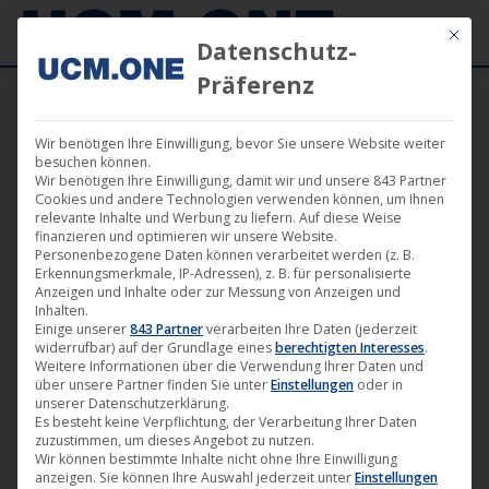
Mit die
Datenschutz-
Präferenz
Wir benötigen Ihre Einwilligung, bevor Sie unsere Website weiter
Verleih
besuchen können.
Wir benötigen Ihre Einwilligung, damit wir und unsere 843 Partner
Cookies und andere Technologien verwenden können, um Ihnen
relevante Inhalte und Werbung zu liefern. Auf diese Weise
finanzieren und optimieren wir unsere Website.
Personenbezogene Daten können verarbeitet werden (z. B.
Erkennungsmerkmale, IP-Adressen), z. B. für personalisierte
Anzeigen und Inhalte oder zur Messung von Anzeigen und
Inhalten.
Einige unserer
843 Partner
verarbeiten Ihre Daten (jederzeit
widerrufbar) auf der Grundlage eines
berechtigten Interesses
.
Weitere Informationen über die Verwendung Ihrer Daten und
über unsere Partner finden Sie unter
Einstellungen
oder in
unserer Datenschutzerklärung.
Es besteht keine Verpflichtung, der Verarbeitung Ihrer Daten
zuzustimmen, um dieses Angebot zu nutzen.
Joya Thome gewinnt mit „Königin von
Wir können bestimmte Inhalte nicht ohne Ihre Einwilligung
anzeigen. Sie können Ihre Auswahl jederzeit unter
Einstellungen
Niendorf“ (Darling Berlin) den