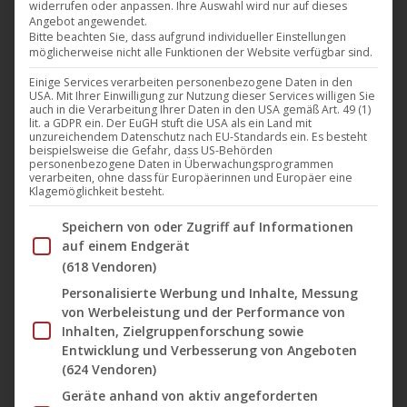
widerrufen oder anpassen. Ihre Auswahl wird nur auf dieses
Fast 400 Fans haben am Dienstagabend im ausverkauften
Angebot angewendet.
Weddinger
Cineplex Alhambra
die exklusive
Bitte beachten Sie, dass aufgrund individueller Einstellungen
möglicherweise nicht alle Funktionen der Website verfügbar sind.
Trailerpremiere von „
Rock ’n‘ Roll Ringo
“ gefeiert. Der
neue Film von
Dominik Galizia
, mit
Martin
„
Heiko
“
Rohde
Einige Services verarbeiten personenbezogene Daten in den
USA. Mit Ihrer Einwilligung zur Nutzung dieser Services willigen Sie
in der Hauptrolle, startet am 5. September im Verleih von
auch in die Verarbeitung Ihrer Daten in den USA gemäß Art. 49 (1)
lit. a GDPR ein. Der EuGH stuft die USA als ein Land mit
in den deutschen Kinos.
UCM.ONE
unzureichendem Datenschutz nach EU-Standards ein. Es besteht
beispielsweise die Gefahr, dass US-Behörden
personenbezogene Daten in Überwachungsprogrammen
verarbeiten, ohne dass für Europäerinnen und Europäer eine
Im Anschluss an den Trailer lief im Alhambra Kino noch
Klagemöglichkeit besteht.
einmal die Kultkomödie „
Heikos Welt
“ von
Dominik
Im Folgenden finden Sie eine Liste der Zwecke des IAB Tran
Speichern von oder Zugriff auf Informationen
Galizia
zur Einstimmung auf den neuen Streifen des
auf einem Endgerät
Regisseurs, der im letzten Jahr in Herne und Düsseldorf
(618 Vendoren)
abgedreht wurde.
Personalisierte Werbung und Inhalte, Messung
von Werbeleistung und der Performance von
Inhalten, Zielgruppenforschung sowie
In „
Rock ’n‘ Roll Ringo
“ spielt „Heiko“-Darsteller
Martin
Entwicklung und Verbesserung von Angeboten
Rohde
den Gerüstbauer
Ringo
. Als er seinen Job verliert,
(624 Vendoren)
verdingt er sich als Aushilfskraft auf dem Rummel und wird
Geräte anhand von aktiv angeforderten