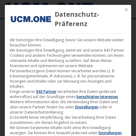
Mit die
Datenschutz-
Präferenz
Wir benötigen Ihre Einwilligung, bevor Sie unsere Website weiter
🎬 Trailerpremiere von „Rock ’n‘ Roll Ringo“
besuchen können.
Wir benötigen Ihre Einwilligung, damit wir und unsere 843 Partner
im ausverkauften Cineplex Alhambra
Cookies und andere Technologien verwenden können, um Ihnen
relevante Inhalte und Werbung zu liefern. Auf diese Weise
finanzieren und optimieren wir unsere Website.
Personenbezogene Daten können verarbeitet werden (z. B.
Erkennungsmerkmale, IP-Adressen), z. B. für personalisierte
Anzeigen und Inhalte oder zur Messung von Anzeigen und
Inhalten.
Mai
Einige unserer
843 Partner
verarbeiten Ihre Daten (jederzeit
widerrufbar) auf der Grundlage eines
berechtigten Interesses
.
22
Weitere Informationen über die Verwendung Ihrer Daten und
über unsere Partner finden Sie unter
Einstellungen
oder in
2024
unserer Datenschutzerklärung.
Es besteht keine Verpflichtung, der Verarbeitung Ihrer Daten
zuzustimmen, um dieses Angebot zu nutzen.
Wir können bestimmte Inhalte nicht ohne Ihre Einwilligung
anzeigen. Sie können Ihre Auswahl jederzeit unter
Einstellungen