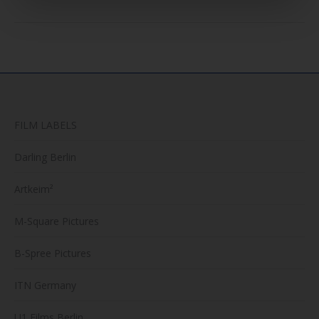
FILM LABELS
Darling Berlin
Artkeim²
M-Square Pictures
B-Spree Pictures
ITN Germany
U1 Films Berlin