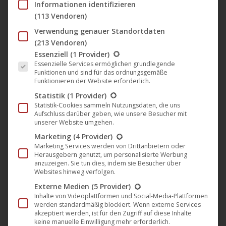
Informationen identifizieren
schließlich zum Kirmesboxer, angetrieben von dem Ziel,
(113 Vendoren)
seiner gehörlosen Tochter Mia (
Tuba Seese
in ihrem
Verwendung genauer Standortdaten
Leinwanddebüt) einen lang ersehnten Wunsch zu erfüllen.
(213 Vendoren)
Es folgt eine Liste der Service-Gruppen, für die eine Einwil
Essenziell
(1 Provider)
An Originalschauplätzen wie der
Düsseldorfer
Essenzielle Services ermöglichen grundlegende
Funktionen und sind für das ordnungsgemäße
Rheinkirmes
und der
Cranger Kirmes
standen außerdem
Funktionieren der Website erforderlich.
Larissa Sirah Herden
,
Margarethe Tiesel
,
Peter
Statistik
(1 Provider)
Trabner
und
Erwin Leder
vor der Kamera von
Elias C. J.
Statistik-Cookies sammeln Nutzungsdaten, die uns
Aufschluss darüber geben, wie unsere Besucher mit
Köhler
.
unserer Website umgehen.
Marketing
(4 Provider)
Marketing Services werden von Drittanbietern oder
Herausgebern genutzt, um personalisierte Werbung
anzuzeigen. Sie tun dies, indem sie Besucher über
Websites hinweg verfolgen.
Externe Medien
(5 Provider)
Inhalte von Videoplattformen und Social-Media-Plattformen
werden standardmäßig blockiert. Wenn externe Services
akzeptiert werden, ist für den Zugriff auf diese Inhalte
keine manuelle Einwilligung mehr erforderlich.