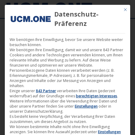
Mit die
Datenschutz-
Präferenz
Wir benötigen Ihre Einwilligung, bevor Sie unsere Website weiter
22. Mai 2024
besuchen können.
Wir benötigen Ihre Einwilligung, damit wir und unsere 843 Partner
Cookies und andere Technologien verwenden können, um Ihnen
relevante Inhalte und Werbung zu liefern. Auf diese Weise
finanzieren und optimieren wir unsere Website.
Personenbezogene Daten können verarbeitet werden (z. B.
Erkennungsmerkmale, IP-Adressen), z. B. für personalisierte
Anzeigen und Inhalte oder zur Messung von Anzeigen und
Inhalten.
Einige unserer
843 Partner
verarbeiten Ihre Daten (jederzeit
widerrufbar) auf der Grundlage eines
berechtigten Interesses
.
Weitere Informationen über die Verwendung Ihrer Daten und
über unsere Partner finden Sie unter
Einstellungen
oder in
unserer Datenschutzerklärung.
Es besteht keine Verpflichtung, der Verarbeitung Ihrer Daten
zuzustimmen, um dieses Angebot zu nutzen.
🎬 Trailerpremiere von „Rock ’n‘ Roll
Wir können bestimmte Inhalte nicht ohne Ihre Einwilligung
anzeigen. Sie können Ihre Auswahl jederzeit unter
Einstellungen
Ringo“ im ausverkauften Cineplex