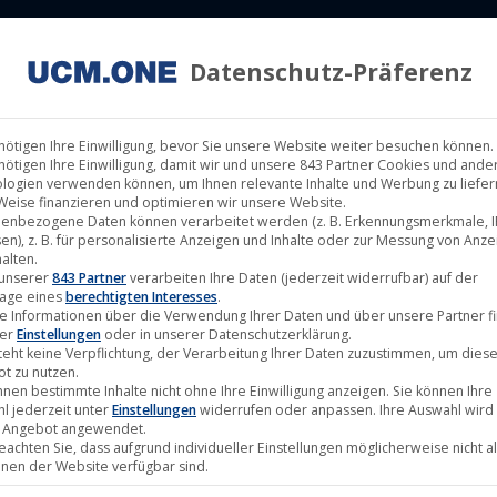
Datenschutz-Präferenz
ILM LABELS
KINOVERLEIH
MUSIK LABELS
RECHTEMAN
nötigen Ihre Einwilligung, bevor Sie unsere Website weiter besuchen können.
nötigen Ihre Einwilligung, damit wir und unsere 843 Partner Cookies und ande
logien verwenden können, um Ihnen relevante Inhalte und Werbung zu liefern
Weise finanzieren und optimieren wir unsere Website.
enbezogene Daten können verarbeitet werden (z. B. Erkennungsmerkmale, I
ing startet in ausgewählten Kinos in
en), z. B. für personalisierte Anzeigen und Inhalte oder zur Messung von Anz
alten.
 unserer
843 Partner
verarbeiten Ihre Daten (jederzeit widerrufbar) auf der
age eines
berechtigten Interesses
.
e Informationen über die Verwendung Ihrer Daten und über unsere Partner f
ter
Einstellungen
oder in unserer Datenschutzerklärung.
teht keine Verpflichtung, der Verarbeitung Ihrer Daten zuzustimmen, um dies
t zu nutzen.
nnen bestimmte Inhalte nicht ohne Ihre Einwilligung anzeigen. Sie können Ihre
l jederzeit unter
Einstellungen
widerrufen oder anpassen. Ihre Auswahl wird 
 Angebot angewendet.
beachten Sie, dass aufgrund individueller Einstellungen möglicherweise nicht al
onen der Website verfügbar sind.