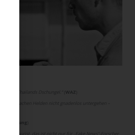
itten in Thailands Dschungel.“
(
WAZ
)
seinen schwachen Helden nicht gnadenlos untergehen –
ger Zeitung
)
ie ein Tourist, das ist nicht nur für „Fake News“-Forscher