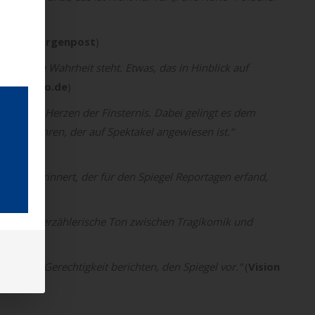
rliner Morgenpost
)
 es um die Wahrheit steht. Etwas, das in Hinblick auf
rammkino.de
)
nales im Herzen der Finsternis. Dabei gelingt es dem
s vorzuführen, der auf Spektakel angewiesen ist.“
lotius erinnert, der für den Spiegel Reportagen erfand,
end der erzählerische Ton zwischen Tragikomik und
en der Gerechtigkeit berichten, den Spiegel vor.“
(
Vision