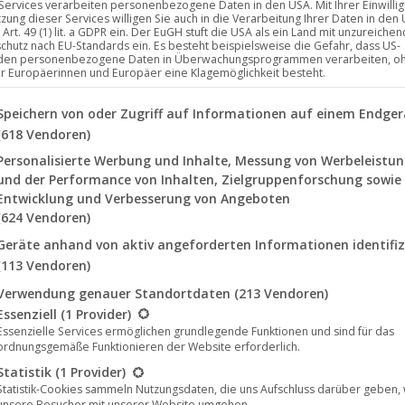
 Services verarbeiten personenbezogene Daten in den USA. Mit Ihrer Einwilli
tzung dieser Services willigen Sie auch in die Verarbeitung Ihrer Daten in den
Art. 49 (1) lit. a GDPR ein. Der EuGH stuft die USA als ein Land mit unzureich
chutz nach EU-Standards ein. Es besteht beispielsweise die Gefahr, dass US-
den personenbezogene Daten in Überwachungsprogrammen verarbeiten, o
ür Europäerinnen und Europäer eine Klagemöglichkeit besteht.
lgenden finden Sie eine Liste der Zwecke des IAB Transparency a
Speichern von oder Zugriff auf Informationen auf einem Endger
(618 Vendoren)
Personalisierte Werbung und Inhalte, Messung von Werbeleistu
und der Performance von Inhalten, Zielgruppenforschung sowie
Entwicklung und Verbesserung von Angeboten
(624 Vendoren)
Geräte anhand von aktiv angeforderten Informationen identifiz
(113 Vendoren)
 eine Rebellengruppe zu berichten – und hofft auf seinen großen
Verwendung genauer Standortdaten
(213 Vendoren)
, beginnt er, die Wahrheit zu verbiegen.
Good News
erzählt 
lgt eine Liste der Service-Gruppen, für die eine Einwilligung erte
Essenziell
(1 Provider)
nd die fragile Grenze zwischen Fakten und Fiktion.
UCM.ONE
bri
Essenzielle Services ermöglichen grundlegende Funktionen und sind für das
ordnungsgemäße Funktionieren der Website erforderlich.
 Kinos in Deutschland.
Statistik
(1 Provider)
Statistik-Cookies sammeln Nutzungsdaten, die uns Aufschluss darüber geben,
unsere Besucher mit unserer Website umgehen.