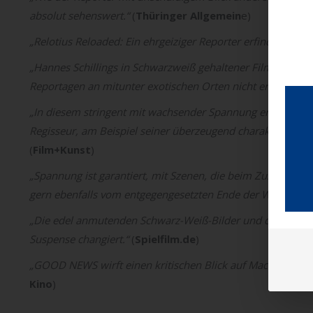
absolut sehenswert.“
(
Thüringer Allgemein
e)
„Relotius Reloaded: Ein ehrgeiziger Reporter erfindet eine 
„Hannes Schillings in Schwarzweiß gehaltener Film ist in vi
Reportagen an mitunter exotischen Orten nicht erst seit der
„In diesem stringent mit wachsender Spannung erzählenden 
Regisseur, am Beispiel seiner überzeugend charakterisierte
(
Film+Kunst
)
„Spannung ist garantiert, mit Szenen, die beim Zuschauen d
gern ebenfalls vom entgegengesetzten Ende der Welt.“
(
Ver
„Die edel anmutenden Schwarz-Weiß-Bilder und der häufi
Suspense changiert.“
(
Spielfilm.de
)
„GOOD NEWS wirft einen kritischen Blick auf Macht, Moral 
Kino
)