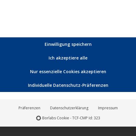
starke Geschichte – mit Folgen: „Good News“ ist starkes Kino.“
(
Be
elerlei Hinsicht überzeugend. Es ist auch ein Diskurs darüber, wie
 Spiegel-Affäre um Claas Relotius in den Fokus geraten ist.
(
Prog
Einwilligung speichern
Film stolpern die Protagonisten in Richtung eines ungewissen Fi
n Figuren nicht nur die moralischen Fallstricke eines Journalismu
Ich akzeptiere alle
Nur essenzielle Cookies akzeptieren
urchaus wehtun. Mit Recht fühlt man sich an den Fall von Claas Re
di Magazin
)
Individuelle Datenschutz-Präferenzen
ge Handkamera-Einsatz ergeben einen spannenden Kontrast, währ
Präferenzen
Datenschutzerklärung
Impressum
und Verantwortung im Journalismus und hält all jenen, die im Nam
Borlabs Cookie - TCF-CMP Id: 323