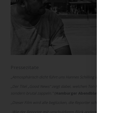
Pressezitate
„Atmosphärisch dicht führt uns Hannes Schilling in seinem
„Der Titel „Good News“ zeigt dabei, welchen Ton Hannes Sc
sondern brutal zappeln.“
(
Hamburger Abendblatt
)
„Dieser Film wird alle beglücken, die Reporter schon imme
„Wie der Reporter mit unschuldigem Blick andere ins Verder