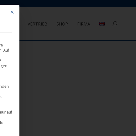
Mit diesem Button wird der Dialog geschlossen. Seine Funktionalität ist 
AGEMENT
VERTRIEB
SHOP
FIRMA
Search:
re
. Auf
P-
eigen
inden
es
nur auf
le