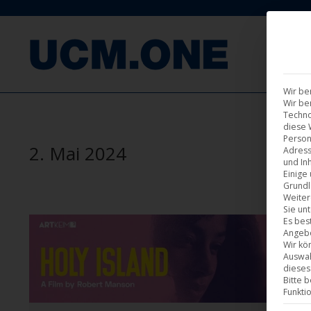
F
Wir be
Wir be
Techno
diese 
Person
2. Mai 2024
Adress
und Inh
Einige
Grundl
Weiter
Sie un
Es bes
Angebo
Wir kö
Auswah
dieses
Bitte 
Funkti