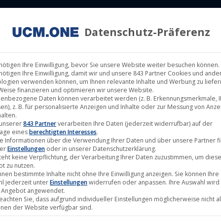
Datenschutz-Präferenz
ILM LABELS
KINOVERLEIH
MUSIK LABELS
RECHTEMAN
nötigen Ihre Einwilligung, bevor Sie unsere Website weiter besuchen können.
nötigen Ihre Einwilligung, damit wir und unsere 843 Partner Cookies und ande
logien verwenden können, um Ihnen relevante Inhalte und Werbung zu liefern
Weise finanzieren und optimieren wir unsere Website.
enbezogene Daten können verarbeitet werden (z. B. Erkennungsmerkmale, I
en), z. B. für personalisierte Anzeigen und Inhalte oder zur Messung von Anz
alten.
 unserer
843 Partner
verarbeiten Ihre Daten (jederzeit widerrufbar) auf der
age eines
berechtigten Interesses
.
e Informationen über die Verwendung Ihrer Daten und über unsere Partner f
ter
Einstellungen
oder in unserer Datenschutzerklärung.
teht keine Verpflichtung, der Verarbeitung Ihrer Daten zuzustimmen, um dies
t zu nutzen.
nnen bestimmte Inhalte nicht ohne Ihre Einwilligung anzeigen. Sie können Ihre
l jederzeit unter
Einstellungen
widerrufen oder anpassen. Ihre Auswahl wird 
 Angebot angewendet.
beachten Sie, dass aufgrund individueller Einstellungen möglicherweise nicht al
onen der Website verfügbar sind.