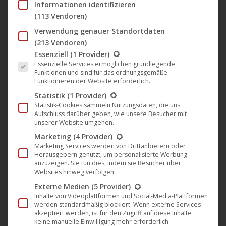
Informationen identifizieren
(113 Vendoren)
Verwendung genauer Standortdaten
(213 Vendoren)
Es folgt eine Liste der Service-Gruppen, für die eine Einwil
Essenziell
(1 Provider)
Essenzielle Services ermöglichen grundlegende
Funktionen und sind für das ordnungsgemäße
Funktionieren der Website erforderlich.
Vor Sonnenuntergang
Statistik
(1 Provider)
Statistik-Cookies sammeln Nutzungsdaten, die uns
Aufschluss darüber geben, wie unsere Besucher mit
unserer Website umgehen.
Ursprünglicher
Aktueller
24,95
€
19,95
€
Marketing
(4 Provider)
Preis
Preis
Marketing Services werden von Drittanbietern oder
war:
ist:
Herausgebern genutzt, um personalisierte Werbung
anzuzeigen. Sie tun dies, indem sie Besucher über
zzgl.
Versandkosten
24,95 €
19,95 €.
Websites hinweg verfolgen.
Regie:
Gottfried Reinhardt
Externe Medien
(5 Provider)
Inhalte von Videoplattformen und Social-Media-Plattformen
Label:
B-Spree Classics
werden standardmäßig blockiert. Wenn externe Services
akzeptiert werden, ist für den Zugriff auf diese Inhalte
Art:
Film
(
Klassiker
)
keine manuelle Einwilligung mehr erforderlich.