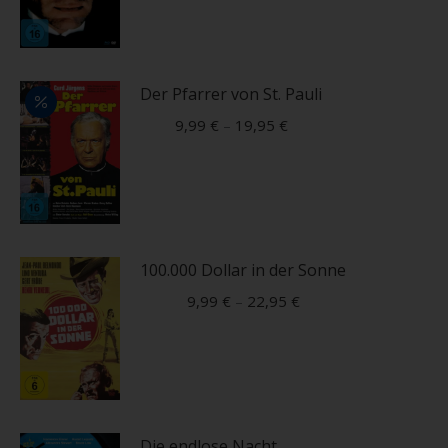
Produkt
weist
mehrere
Der Pfarrer von St. Pauli
Varianten
9,99
€
–
19,95
€
auf.
Die
Dieses
Optionen
Produkt
können
weist
auf
mehrere
100.000 Dollar in der Sonne
der
Varianten
Produktseite
9,99
€
–
22,95
€
auf.
gewählt
Die
werden
Dieses
Optionen
Produkt
können
weist
auf
mehrere
Die endlose Nacht
der