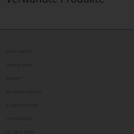
können
auf
der
Produktseite
gewählt
werden
FILM LABELS
Darling Berlin
Artkeim²
M-Square Pictures
B-Spree Pictures
ITN Germany
U1 Films Berlin