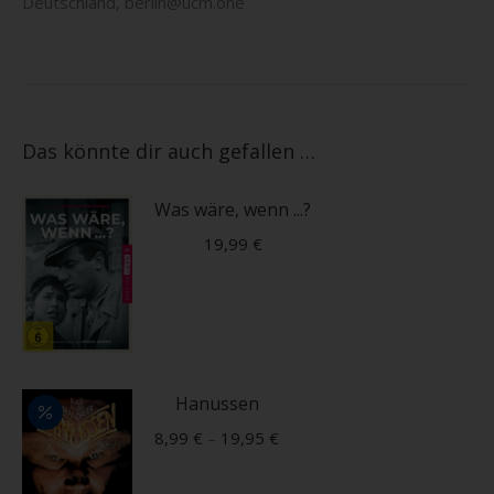
Deutschland, berlin@ucm.one
Das könnte dir auch gefallen …
Was wäre, wenn ...?
19,99
€
Hanussen
8,99
€
–
19,95
€
Dieses