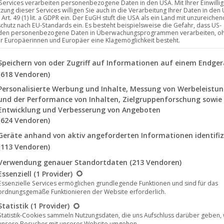
 Services verarbeiten personenbezogene Daten in den USA. Mit Ihrer Einwilli
tzung dieser Services willigen Sie auch in die Verarbeitung Ihrer Daten in den
Art. 49 (1) lit. a GDPR ein. Der EuGH stuft die USA als ein Land mit unzureich
chutz nach EU-Standards ein. Es besteht beispielsweise die Gefahr, dass US-
den personenbezogene Daten in Überwachungsprogrammen verarbeiten, o
ür Europäerinnen und Europäer eine Klagemöglichkeit besteht.
lgenden finden Sie eine Liste der Zwecke des IAB Transparency a
Speichern von oder Zugriff auf Informationen auf einem Endger
(618 Vendoren)
Personalisierte Werbung und Inhalte, Messung von Werbeleistu
und der Performance von Inhalten, Zielgruppenforschung sowie
Entwicklung und Verbesserung von Angeboten
(624 Vendoren)
Geräte anhand von aktiv angeforderten Informationen identifiz
(113 Vendoren)
chönheit‘
von
Eva Habermann
in Deutschland auf DVD und Blu R
Verwendung genauer Standortdaten
(213 Vendoren)
de
in diesem Jahr bereits
weltweit auf Film-Festivals
mit mehr 
lgt eine Liste der Service-Gruppen, für die eine Einwilligung erte
Essenziell
(1 Provider)
r Film ‚
Die wahre Schönheit‘
, der unter dem englischen Titel ‚
T
Essenzielle Services ermöglichen grundlegende Funktionen und sind für das
ordnungsgemäße Funktionieren der Website erforderlich.
Statistik
(1 Provider)
Statistik-Cookies sammeln Nutzungsdaten, die uns Aufschluss darüber geben,
unsere Besucher mit unserer Website umgehen.