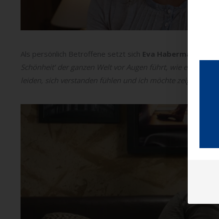
Als persönlich Betroffene setzt sich
Eva Habermann
dafür
Schönheit‘ der ganzen Welt vor Augen führt, wie es ist, ei
leiden, sich verstanden fühlen und ich möchte zeigen, wie