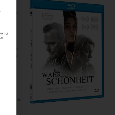
rsagen. Nach
m
och ein
dmäßig
ese
ht das
lüht, desto
st der Lage
lkranke
 ein
oduzentin
 um die Rolle