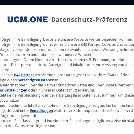
Datenschutz-Präferenz
ILM LABELS
KINOVERLEIH
MUSIK LABELS
RECHTEMAN
nötigen Ihre Einwilligung, bevor Sie unsere Website weiter besuchen können.
nötigen Ihre Einwilligung, damit wir und unsere 843 Partner Cookies und ande
logien verwenden können, um Ihnen relevante Inhalte und Werbung zu liefern
Weise finanzieren und optimieren wir unsere Website.
enbezogene Daten können verarbeitet werden (z. B. Erkennungsmerkmale, I
shna Ashu Bhati mit Eva Habermann ab
en), z. B. für personalisierte Anzeigen und Inhalte oder zur Messung von Anz
alten.
 unserer
843 Partner
verarbeiten Ihre Daten (jederzeit widerrufbar) auf der
age eines
berechtigten Interesses
.
e Informationen über die Verwendung Ihrer Daten und über unsere Partner f
ter
Einstellungen
oder in unserer Datenschutzerklärung.
teht keine Verpflichtung, der Verarbeitung Ihrer Daten zuzustimmen, um dies
t zu nutzen.
nnen bestimmte Inhalte nicht ohne Ihre Einwilligung anzeigen. Sie können Ihre
l jederzeit unter
Einstellungen
widerrufen oder anpassen. Ihre Auswahl wird 
 Angebot angewendet.
beachten Sie, dass aufgrund individueller Einstellungen möglicherweise nicht al
onen der Website verfügbar sind.