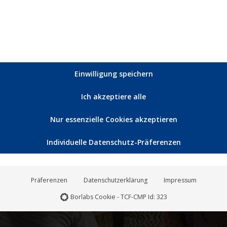
 ein, dass das Thema Depressionen aus der öffentlichen Tabu-
ne Person zu sein, die geistig erschöpft und an Depressionen erkr
Einwilligung speichern
 schwer es für die Angehörigen ist, damit umzugehen.“
Ich akzeptiere alle
Nur essenzielle Cookies akzeptieren
Individuelle Datenschutz-Präferenzen
Präferenzen
Datenschutzerklärung
Impressum
Borlabs Cookie - TCF-CMP Id: 323