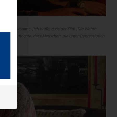
Ecke herauskommt:
„Ich hoffe, dass der Film ‚Die Wahre
ankt ist. Ich möchte, dass Menschen, die unter Depressionen