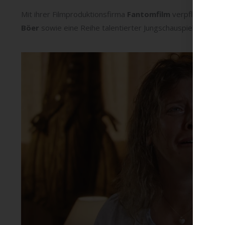
Mit ihrer Filmproduktionsfirma
Fantomfilm
verpflichtete
E
Böer
sowie eine Reihe talentierter Jungschauspieler wie
Li