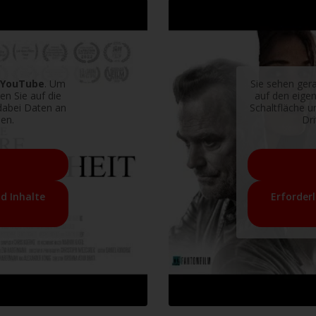
YouTube
. Um
Sie sehen gera
ken Sie auf die
auf den eigent
 dabei Daten an
Schaltfläche u
en.
Dr
nd Inhalte
Erforderl