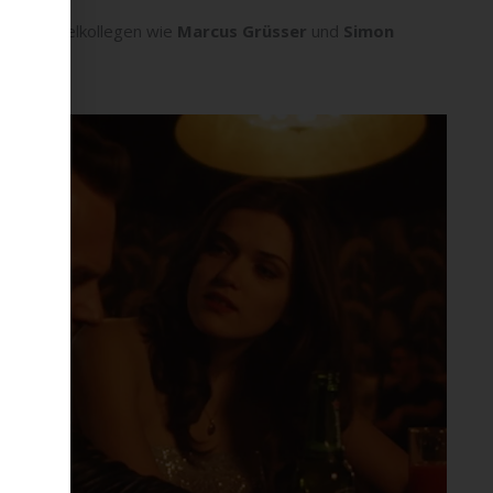
 Schauspielkollegen wie
Marcus Grüsser
und
Simon