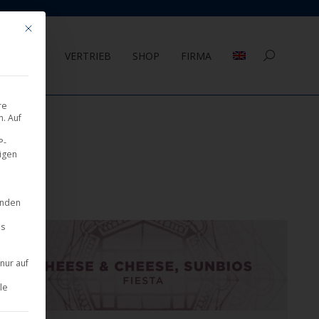
Mit diesem Button wird der Dialog geschlossen. Seine Funktionalität ist 
AGEMENT
VERTRIEB
SHOP
FIRMA
Search:
re
. Auf
P-
eigen
inden
es
nur auf
le