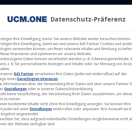
Datenschutz-Präferenz
ILM LABELS
KINOVERLEIH
MUSIK LABELS
RECHTEMAN
nötigen Ihre Einwilligung, bevor Sie unsere Website weiter besuchen können.
nötigen Ihre Einwilligung, damit wir und unsere 843 Partner Cookies und ande
logien verwenden können, um Ihnen relevante Inhalte und Werbung zu liefern
Weise finanzieren und optimieren wir unsere Website.
enbezogene Daten können verarbeitet werden (z. B. Erkennungsmerkmale, I
en), z. B. für personalisierte Anzeigen und Inhalte oder zur Messung von Anz
alten.
 unserer
843 Partner
verarbeiten Ihre Daten (jederzeit widerrufbar) auf der
age eines
berechtigten Interesses
.
e Informationen über die Verwendung Ihrer Daten und über unsere Partner f
ter
Einstellungen
oder in unserer Datenschutzerklärung.
teht keine Verpflichtung, der Verarbeitung Ihrer Daten zuzustimmen, um dies
t zu nutzen.
nnen bestimmte Inhalte nicht ohne Ihre Einwilligung anzeigen. Sie können Ihre
l jederzeit unter
Einstellungen
widerrufen oder anpassen. Ihre Auswahl wird 
 Angebot angewendet.
beachten Sie, dass aufgrund individueller Einstellungen möglicherweise nicht al
onen der Website verfügbar sind.