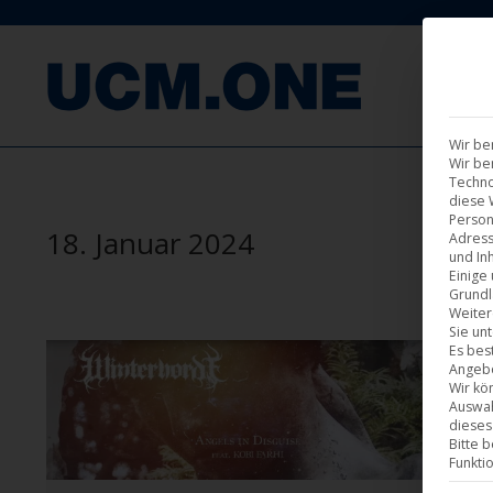
F
Wir be
Wir be
Techno
diese 
Person
18. Januar 2024
Adress
und Inh
Einige
Grundl
Weiter
Sie un
Es bes
Angebo
Wir kö
Auswah
dieses
Bitte 
Funkti