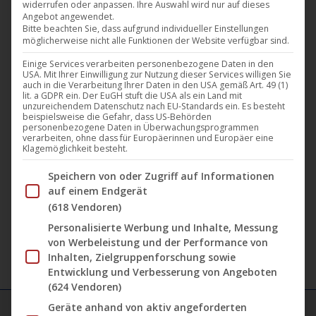
Nicht vorrätig
widerrufen oder anpassen. Ihre Auswahl wird nur auf dieses
Angebot angewendet.
Bitte beachten Sie, dass aufgrund individueller Einstellungen
möglicherweise nicht alle Funktionen der Website verfügbar sind.
Einige Services verarbeiten personenbezogene Daten in den
USA. Mit Ihrer Einwilligung zur Nutzung dieser Services willigen Sie
auch in die Verarbeitung Ihrer Daten in den USA gemäß Art. 49 (1)
lit. a GDPR ein. Der EuGH stuft die USA als ein Land mit
unzureichendem Datenschutz nach EU-Standards ein. Es besteht
beispielsweise die Gefahr, dass US-Behörden
personenbezogene Daten in Überwachungsprogrammen
Diese
verarbeiten, ohne dass für Europäerinnen und Europäer eine
Klagemöglichkeit besteht.
Produ
weist
Harthouse Retrospective (Destination Berlin)
Im Folgenden finden Sie eine Liste der Zwecke des IAB Tran
Speichern von oder Zugriff auf Informationen
mehre
auf einem Endgerät
45,95
€
(618 Vendoren)
Varian
auf.
Personalisierte Werbung und Inhalte, Messung
von Werbeleistung und der Performance von
Die
Inhalten, Zielgruppenforschung sowie
Optio
Entwicklung und Verbesserung von Angeboten
könne
(624 Vendoren)
auf
Geräte anhand von aktiv angeforderten