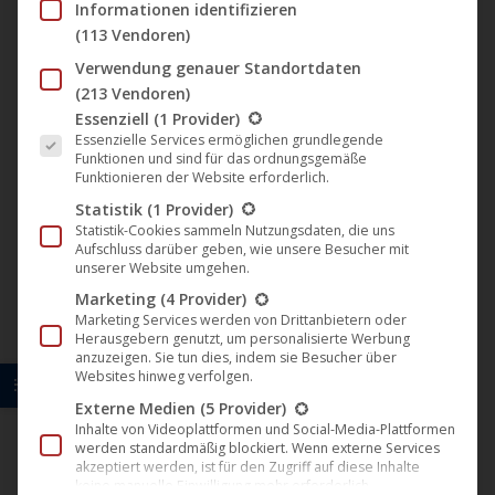
Informationen identifizieren
der
(113 Vendoren)
FILM LABELS
Produk
Verwendung genauer Standortdaten
gewäh
Darling Berlin
(213 Vendoren)
werde
Es folgt eine Liste der Service-Gruppen, für die eine Einwil
Essenziell
(1 Provider)
Artkeim²
Essenzielle Services ermöglichen grundlegende
Funktionen und sind für das ordnungsgemäße
Funktionieren der Website erforderlich.
M-Square Pictures
Statistik
(1 Provider)
Statistik-Cookies sammeln Nutzungsdaten, die uns
B-Spree Pictures
Aufschluss darüber geben, wie unsere Besucher mit
unserer Website umgehen.
ITN Germany
Marketing
(4 Provider)
Marketing Services werden von Drittanbietern oder
U1 Films Berlin
Herausgebern genutzt, um personalisierte Werbung
anzuzeigen. Sie tun dies, indem sie Besucher über
Websites hinweg verfolgen.
Zeitlose Filmkunst
Externe Medien
(5 Provider)
Inhalte von Videoplattformen und Social-Media-Plattformen
NONFY Documentaries
werden standardmäßig blockiert. Wenn externe Services
akzeptiert werden, ist für den Zugriff auf diese Inhalte
keine manuelle Einwilligung mehr erforderlich.