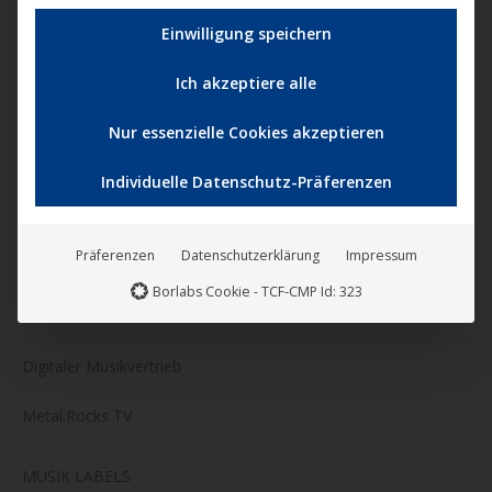
KINOVERLEIH
Nicht-TCF-Standard
Einwilligung speichern
Kinostarts
Ich akzeptiere alle
Katalogfilme
Nur essenzielle Cookies akzeptieren
VERTRIEB
Individuelle Datenschutz-Präferenzen
Digitaler Filmvertrieb
Präferenzen
Datenschutzerklärung
Impressum
Weltvertrieb für Filme
Borlabs Cookie - TCF-CMP Id: 323
CiNENET Filmkanäle
Digitaler Musikvertrieb
Metal.Rocks TV
MUSIK LABELS