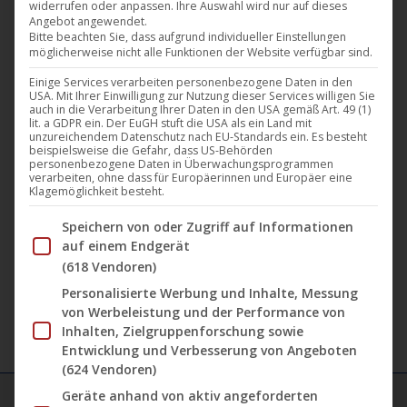
widerrufen oder anpassen. Ihre Auswahl wird nur auf dieses
Angebot angewendet.
Bitte beachten Sie, dass aufgrund individueller Einstellungen
möglicherweise nicht alle Funktionen der Website verfügbar sind.
Einige Services verarbeiten personenbezogene Daten in den
USA. Mit Ihrer Einwilligung zur Nutzung dieser Services willigen Sie
auch in die Verarbeitung Ihrer Daten in den USA gemäß Art. 49 (1)
lit. a GDPR ein. Der EuGH stuft die USA als ein Land mit
unzureichendem Datenschutz nach EU-Standards ein. Es besteht
beispielsweise die Gefahr, dass US-Behörden
personenbezogene Daten in Überwachungsprogrammen
Diese
verarbeiten, ohne dass für Europäerinnen und Europäer eine
Klagemöglichkeit besteht.
Produ
weist
Alphawezen – Source
Im Folgenden finden Sie eine Liste der Zwecke des IAB Tran
Speichern von oder Zugriff auf Informationen
mehre
auf einem Endgerät
25,95
€
(618 Vendoren)
Varian
auf.
Personalisierte Werbung und Inhalte, Messung
von Werbeleistung und der Performance von
Die
Inhalten, Zielgruppenforschung sowie
Optio
Entwicklung und Verbesserung von Angeboten
könne
(624 Vendoren)
auf
Geräte anhand von aktiv angeforderten