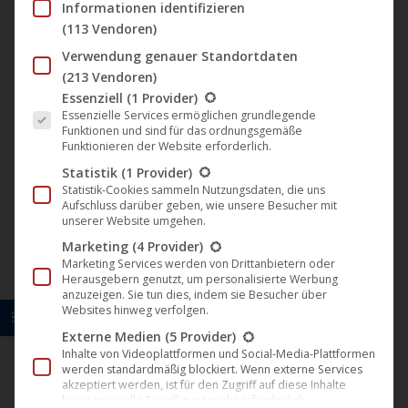
Informationen identifizieren
der
(113 Vendoren)
FILM LABELS
Produk
Verwendung genauer Standortdaten
gewäh
Darling Berlin
(213 Vendoren)
werde
Es folgt eine Liste der Service-Gruppen, für die eine Einwil
Essenziell
(1 Provider)
Artkeim²
Essenzielle Services ermöglichen grundlegende
Funktionen und sind für das ordnungsgemäße
Funktionieren der Website erforderlich.
M-Square Pictures
Statistik
(1 Provider)
Statistik-Cookies sammeln Nutzungsdaten, die uns
B-Spree Pictures
Aufschluss darüber geben, wie unsere Besucher mit
unserer Website umgehen.
ITN Germany
Marketing
(4 Provider)
Marketing Services werden von Drittanbietern oder
U1 Films Berlin
Herausgebern genutzt, um personalisierte Werbung
anzuzeigen. Sie tun dies, indem sie Besucher über
Websites hinweg verfolgen.
Zeitlose Filmkunst
Externe Medien
(5 Provider)
Inhalte von Videoplattformen und Social-Media-Plattformen
NONFY Documentaries
werden standardmäßig blockiert. Wenn externe Services
akzeptiert werden, ist für den Zugriff auf diese Inhalte
keine manuelle Einwilligung mehr erforderlich.