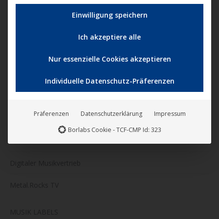
KINOVERLEIH
Nicht-TCF-Standard
Einwilligung speichern
Kinostarts
Ich akzeptiere alle
Katalogfilme
Nur essenzielle Cookies akzeptieren
VERTRIEB
Individuelle Datenschutz-Präferenzen
Digitaler Filmvertrieb
Präferenzen
Datenschutzerklärung
Impressum
Weltvertrieb für Filme
Borlabs Cookie - TCF-CMP Id: 323
CiNENET Filmkanäle
Digitaler Musikvertrieb
Metal.Rocks TV
MUSIK LABELS