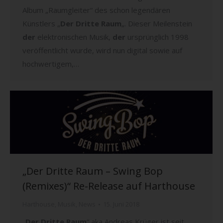
Album „Raumgleiter“ des schon legendären
Künstlers „
Der Dritte Raum
„. Dieser Meilenstein
der
elektronischen Musik,
der
ursprünglich 1998
veröffentlicht wurde, wird nun digital sowie auf
hochwertigem,…
„Der Dritte Raum – Swing Bop
(Remixes)“ Re-Release auf Harthouse
Harthouse
,
Musik
,
News
15. Juni 2018
„
Der Dritte Raum
“ aka Andreas Krüger ist seit