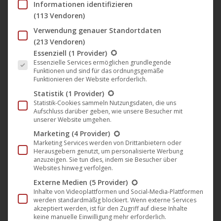
Informationen identifizieren
(113 Vendoren)
Verwendung genauer Standortdaten
Nicht vorrätig
(213 Vendoren)
Es folgt eine Liste der Service-Gruppen, für die eine Einwil
Essenziell
(1 Provider)
Essenzielle Services ermöglichen grundlegende
Funktionen und sind für das ordnungsgemäße
Funktionieren der Website erforderlich.
Statistik
(1 Provider)
Statistik-Cookies sammeln Nutzungsdaten, die uns
Aufschluss darüber geben, wie unsere Besucher mit
unserer Website umgehen.
Marketing
(4 Provider)
Marketing Services werden von Drittanbietern oder
Der Dritte Raum – Kommit
Herausgebern genutzt, um personalisierte Werbung
anzuzeigen. Sie tun dies, indem sie Besucher über
Websites hinweg verfolgen.
…
Raum
legt mit dem seinem neuen Album
Externe Medien
(5 Provider)
eine “weitere Glanzleistung, minimalistische
Inhalte von Videoplattformen und Social-Media-Plattformen
werden standardmäßig blockiert. Wenn externe Services
technoide Klänge, unglaublich catchy und
akzeptiert werden, ist für den Zugriff auf diese Inhalte
groovy.” Zitat FazeMag 08/21) vor. Im
keine manuelle Einwilligung mehr erforderlich.