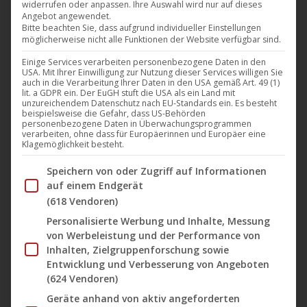
widerrufen oder anpassen. Ihre Auswahl wird nur auf dieses
von „Der Dritte Raum“ ab jetzt im
Angebot angewendet.
Bitte beachten Sie, dass aufgrund individueller Einstellungen
Vorverkauf
möglicherweise nicht alle Funktionen der Website verfügbar sind.
Einige Services verarbeiten personenbezogene Daten in den
Harthouse
,
Musik
,
News
9. Februar 2024
USA. Mit Ihrer Einwilligung zur Nutzung dieser Services willigen Sie
auch in die Verarbeitung Ihrer Daten in den USA gemäß Art. 49 (1)
Harthouse präsentiert zwei extra für diese Re-
lit. a GDPR ein. Der EuGH stuft die USA als ein Land mit
unzureichendem Datenschutz nach EU-Standards ein. Es besteht
Releases neu gemasterte Vinyl-Veröffentlichungen
beispielsweise die Gefahr, dass US-Behörden
des legendären Techno-Acts „
Der Dritte Raum
„.
personenbezogene Daten in Überwachungsprogrammen
verarbeiten, ohne dass für Europäerinnen und Europäer eine
Die wegweisenden Meilensteine
der
Klagemöglichkeit besteht.
elektronischen Musik, „Wellenbad“ von 1996 und
Im Folgenden finden Sie eine Liste der Zwecke des IAB Tran
Speichern von oder Zugriff auf Informationen
„Raumgleiter“ von 1998, werden…
auf einem Endgerät
(618 Vendoren)
Personalisierte Werbung und Inhalte, Messung
von Werbeleistung und der Performance von
Inhalten, Zielgruppenforschung sowie
Entwicklung und Verbesserung von Angeboten
(624 Vendoren)
Geräte anhand von aktiv angeforderten