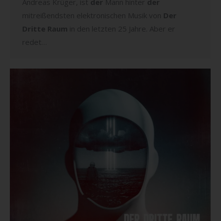
Andreas Krüger, ist
der
Mann hinter
der
mitreißendsten elektronischen Musik von
Der
Dritte Raum
in den letzten 25 Jahre. Aber er
redet…