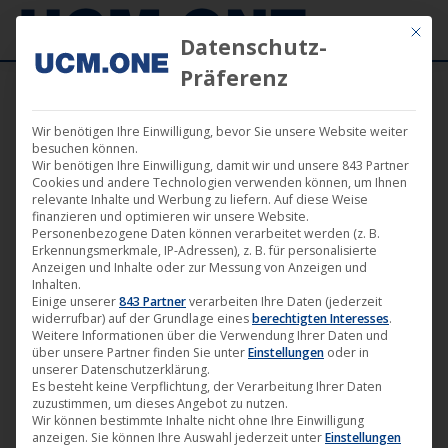
Mit die
Datenschutz-
Präferenz
Wir benötigen Ihre Einwilligung, bevor Sie unsere Website weiter
Suchergebnisse für:
der dritte raum
besuchen können.
Wir benötigen Ihre Einwilligung, damit wir und unsere 843 Partner
Cookies und andere Technologien verwenden können, um Ihnen
relevante Inhalte und Werbung zu liefern. Auf diese Weise
finanzieren und optimieren wir unsere Website.
Personenbezogene Daten können verarbeitet werden (z. B.
Erkennungsmerkmale, IP-Adressen), z. B. für personalisierte
Anzeigen und Inhalte oder zur Messung von Anzeigen und
Inhalten.
Einige unserer
843 Partner
verarbeiten Ihre Daten (jederzeit
widerrufbar) auf der Grundlage eines
berechtigten Interesses
.
Weitere Informationen über die Verwendung Ihrer Daten und
über unsere Partner finden Sie unter
Einstellungen
oder in
unserer Datenschutzerklärung.
Es besteht keine Verpflichtung, der Verarbeitung Ihrer Daten
zuzustimmen, um dieses Angebot zu nutzen.
🎵 Limitierte Vinylauflagen der beiden
Wir können bestimmte Inhalte nicht ohne Ihre Einwilligung
anzeigen. Sie können Ihre Auswahl jederzeit unter
Einstellungen
Alben „Wellenbad“ und „Raumgleiter“