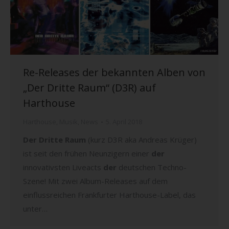
Re-Releases der bekannten Alben von
„Der Dritte Raum“ (D3R) auf
Harthouse
Harthouse
,
Musik
,
News
5. April 2018
Der Dritte Raum
(kurz D3R aka Andreas Krüger)
ist seit den frühen Neunzigern einer
der
innovativsten Liveacts
der
deutschen Techno-
Szene! Mit zwei Album-Releases auf dem
einflussreichen Frankfurter Harthouse-Label, das
unter…