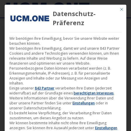
Mit die
Datenschutz-
Präferenz
Wir benötigen Ihre Einwilligung, bevor Sie unsere Website weiter
„Lost in the Living“ (Darling Berlin) ab jetzt
besuchen können.
Wir benötigen Ihre Einwilligung, damit wir und unsere 843 Partner
auf allen VoD-Portalen erhältlich
Cookies und andere Technologien verwenden können, um Ihnen
relevante Inhalte und Werbung zu liefern. Auf diese Weise
finanzieren und optimieren wir unsere Website.
Personenbezogene Daten können verarbeitet werden (z. B.
Erkennungsmerkmale, IP-Adressen), z. B. für personalisierte
Anzeigen und Inhalte oder zur Messung von Anzeigen und
Inhalten.
Nov.
Einige unserer
843 Partner
verarbeiten Ihre Daten (jederzeit
widerrufbar) auf der Grundlage eines
berechtigten Interesses
.
1
Weitere Informationen über die Verwendung Ihrer Daten und
über unsere Partner finden Sie unter
Einstellungen
oder in
2019
unserer Datenschutzerklärung.
Es besteht keine Verpflichtung, der Verarbeitung Ihrer Daten
zuzustimmen, um dieses Angebot zu nutzen.
Wir können bestimmte Inhalte nicht ohne Ihre Einwilligung
anzeigen. Sie können Ihre Auswahl jederzeit unter
Einstellungen