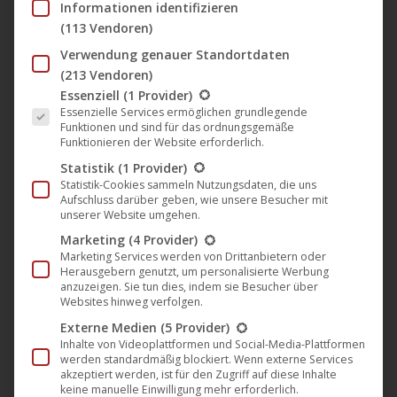
Informationen identifizieren
ihn und er stürzt sich allein ins Berliner Nachtleben. Als er
(113 Vendoren)
die junge, hübsche Berlinerin Sabine kennenlernt und sie
Verwendung genauer Standortdaten
ihm Orte fernab der Party- und Touristen-Hotspots zeigt,
(213 Vendoren)
scheint er bei ihr Halt zu finden. Doch Oisín lässt sich
Es folgt eine Liste der Service-Gruppen, für die eine Einwil
Essenziell
(1 Provider)
immer weiter treiben; sein Berlin-Trip wird zur Tour de
Essenzielle Services ermöglichen grundlegende
Funktionen und sind für das ordnungsgemäße
Force. „
Lost in the Living
“ ist eine Hommage an den
Funktionieren der Website erforderlich.
Sehnsuchtsort Berlin, in dem man sich wunderbar treiben
Statistik
(1 Provider)
lassen, aber auch schnell verlieren kann.
Statistik-Cookies sammeln Nutzungsdaten, die uns
Aufschluss darüber geben, wie unsere Besucher mit
unserer Website umgehen.
Marketing
(4 Provider)
Marketing Services werden von Drittanbietern oder
Herausgebern genutzt, um personalisierte Werbung
anzuzeigen. Sie tun dies, indem sie Besucher über
Websites hinweg verfolgen.
Externe Medien
(5 Provider)
Inhalte von Videoplattformen und Social-Media-Plattformen
werden standardmäßig blockiert. Wenn externe Services
akzeptiert werden, ist für den Zugriff auf diese Inhalte
keine manuelle Einwilligung mehr erforderlich.