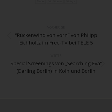
Tatort
Vid Vidmar
Vikings
Kommentarnavigation
VORHERIGE
“Rückenwind von vorn” von Philipp
Vorheriger
Eichholtz im Free-TV bei TELE 5
Beitrag:
WEITER
Special Screenings von „Searching Eva“
Nächster
(Darling Berlin) in Köln und Berlin
Beitrag: