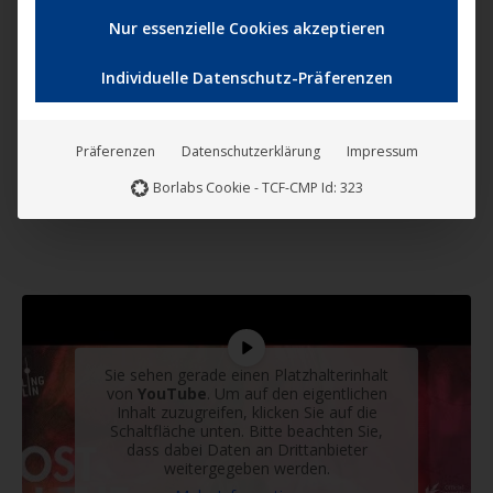
Nur essenzielle Cookies akzeptieren
Individuelle Datenschutz-Präferenzen
Präferenzen
Datenschutzerklärung
Impressum
Borlabs Cookie - TCF-CMP Id: 323
Sie sehen gerade einen Platzhalterinhalt
von
YouTube
. Um auf den eigentlichen
Inhalt zuzugreifen, klicken Sie auf die
Schaltfläche unten. Bitte beachten Sie,
dass dabei Daten an Drittanbieter
weitergegeben werden.