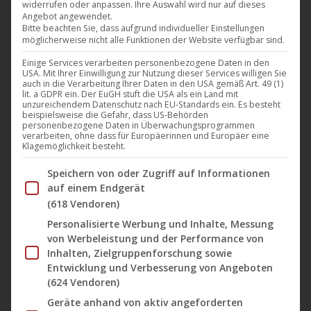
widerrufen oder anpassen. Ihre Auswahl wird nur auf dieses
veröffentlicht auf dem Filmlabel
Darling Berlin
UCM.ONE
Angebot angewendet.
das sehr gut besetztes Drama „
Lost in the Living
“ von
Bitte beachten Sie, dass aufgrund individueller Einstellungen
möglicherweise nicht alle Funktionen der Website verfügbar sind.
Robert Manson
über einen Musiker, der in Berlin den
Durchbruch mit seiner Band schaffen will, aber leider alles
Einige Services verarbeiten personenbezogene Daten in den
USA. Mit Ihrer Einwilligung zur Nutzung dieser Services willigen Sie
ganz anders kommt… Als Schauspieler*innen sind u.a. mit
auch in die Verarbeitung Ihrer Daten in den USA gemäß Art. 49 (1)
lit. a GDPR ein. Der EuGH stuft die USA als ein Land mit
dabei: Tatort Kommissarin
Aylin Tezel
,
Tadhg
unzureichendem Datenschutz nach EU-Standards ein. Es besteht
beispielsweise die Gefahr, dass US-Behörden
Murphy
(
Vikings
) und
Liam Carney
(
Braveheart
).
personenbezogene Daten in Überwachungsprogrammen
verarbeiten, ohne dass für Europäerinnen und Europäer eine
Klagemöglichkeit besteht.
Der Film beginnt damit, das Oisín seine Sachen in einem
Im Folgenden finden Sie eine Liste der Zwecke des IAB Tran
Speichern von oder Zugriff auf Informationen
Hostel auspackt und einen Umschlag mit Geld von seinem
auf einem Endgerät
Vater in der Tasche finder. Später, bei ihrem Konzert,
(618 Vendoren)
scheint erstmal alles prima zu laufen – die Jungs sind gut
Personalisierte Werbung und Inhalte, Messung
drauf, das Publikum geht mit – als Oisín mitten auf der
von Werbeleistung und der Performance von
Inhalten, Zielgruppenforschung sowie
Bühne auf einmal ausflippt.
Entwicklung und Verbesserung von Angeboten
Die Wut auf seinen Vater, der die Familie verlassen hat,
(624 Vendoren)
und der Schmerz über den Tod seiner Mutter überwältigen
Geräte anhand von aktiv angeforderten