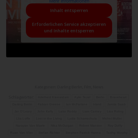
Mehr Informationen
Inhalt entsperren
Erforderlichen Service akzeptieren
und Inhalte entsperren
Kategorien:
Darling Berlin
,
Film
,
News
Schlagwörter:
Adelheid Kleineidam
Aylin Tezel
Berlin
Braveheart
Darling Berlin
Fabian Greese
Ian McFarlane
Irland
Jamila Saab
Jer O’Leary
John Kelly
Lalor Roddy
Liam Carney
Lisa Roling
Llia Loffe
Lost in the Living
Lydia Schamschula
Michel Muller
Narayan Van Maele
Nika McGuigan
Robert Manson
Roy Duffy
Ruan Van Vliet
Stefan Richter
Stephen Patrick Hanna
Tadhg Murphy