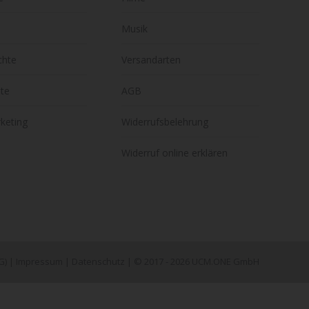
Musik
chte
Versandarten
hte
AGB
keting
Widerrufsbelehrung
Widerruf online erklären
G)
|
Impressum
|
Datenschutz
| © 2017 - 2026 UCM.ONE GmbH