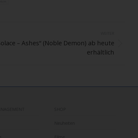
rium
WEITER
olace – Ashes“ (Noble Demon) ab heute
erhältlich
ANAGEMENT
SHOP
Neuheiten
e
Filme