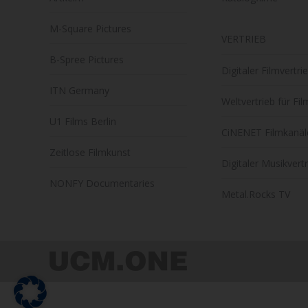
M-Square Pictures
VERTRIEB
B-Spree Pictures
Digitaler Filmvertri
ITN Germany
Weltvertrieb für Fi
U1 Films Berlin
CiNENET Filmkanäl
Zeitlose Filmkunst
Digitaler Musikvert
NONFY Documentaries
Metal.Rocks TV