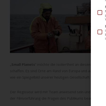
„
Small Planets
“ möchte die Isoliertheit an diesen Orten s
schaffen. Es sind Orte am Rand von Europa und auch mittend
wie ein Spiegelbild unserer heutigen Gesellschaft wirken. 
Der Regisseur wird mit Team anwesend sein und vor dem 
der Filmvorführung die Fragen des Publikums beantworten