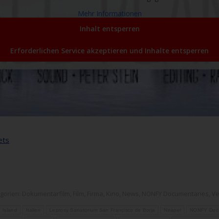
Mehr Informationen
Inhalt entsperren
Erforderlichen Service akzeptieren und Inhalte entsperren
ets
gorien:
Dokumentarfilm
,
Film
,
Firma
,
Kino
,
News
,
NONFY Documentaries
,
Ve
Island
Italien
Leprosy Sanatorium San Francisco de Borja
Neapel
NONFY Docu