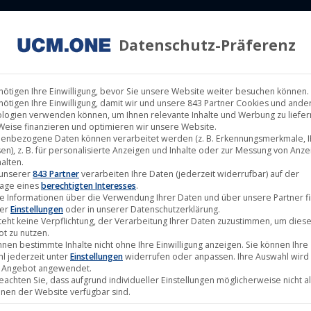
Datenschutz-Präferenz
ILM LABELS
KINOVERLEIH
MUSIK LABELS
RECHTEMAN
nötigen Ihre Einwilligung, bevor Sie unsere Website weiter besuchen können.
nötigen Ihre Einwilligung, damit wir und unsere 843 Partner Cookies und ande
logien verwenden können, um Ihnen relevante Inhalte und Werbung zu liefern
Weise finanzieren und optimieren wir unsere Website.
enbezogene Daten können verarbeitet werden (z. B. Erkennungsmerkmale, I
miere im Zeiss-Großplanetarium Berlin
en), z. B. für personalisierte Anzeigen und Inhalte oder zur Messung von Anz
alten.
 unserer
843 Partner
verarbeiten Ihre Daten (jederzeit widerrufbar) auf der
age eines
berechtigten Interesses
.
e Informationen über die Verwendung Ihrer Daten und über unsere Partner f
ter
Einstellungen
oder in unserer Datenschutzerklärung.
teht keine Verpflichtung, der Verarbeitung Ihrer Daten zuzustimmen, um dies
t zu nutzen.
nnen bestimmte Inhalte nicht ohne Ihre Einwilligung anzeigen. Sie können Ihre
l jederzeit unter
Einstellungen
widerrufen oder anpassen. Ihre Auswahl wird 
 Angebot angewendet.
beachten Sie, dass aufgrund individueller Einstellungen möglicherweise nicht al
onen der Website verfügbar sind.