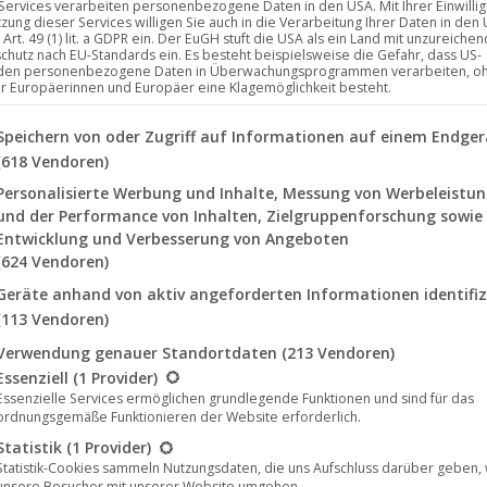
 Services verarbeiten personenbezogene Daten in den USA. Mit Ihrer Einwilli
tzung dieser Services willigen Sie auch in die Verarbeitung Ihrer Daten in den
Art. 49 (1) lit. a GDPR ein. Der EuGH stuft die USA als ein Land mit unzureich
chutz nach EU-Standards ein. Es besteht beispielsweise die Gefahr, dass US-
den personenbezogene Daten in Überwachungsprogrammen verarbeiten, o
ür Europäerinnen und Europäer eine Klagemöglichkeit besteht.
lgenden finden Sie eine Liste der Zwecke des IAB Transparency a
Speichern von oder Zugriff auf Informationen auf einem Endger
(618 Vendoren)
Personalisierte Werbung und Inhalte, Messung von Werbeleistu
und der Performance von Inhalten, Zielgruppenforschung sowie
Entwicklung und Verbesserung von Angeboten
(624 Vendoren)
Geräte anhand von aktiv angeforderten Informationen identifiz
(113 Vendoren)
gisseur
Dirk Manthey
feiert heute um 19:30 Uhr in der Reihe „
W
Verwendung genauer Standortdaten
(213 Vendoren)
 in ausgewählten Kinos. Der Dokumentarfilm über vier Orte, die
lgt eine Liste der Service-Gruppen, für die eine Einwilligung erte
Essenziell
(1 Provider)
der und Bewohner für sich sprechen.
Essenzielle Services ermöglichen grundlegende Funktionen und sind für das
ordnungsgemäße Funktionieren der Website erforderlich.
Statistik
(1 Provider)
Statistik-Cookies sammeln Nutzungsdaten, die uns Aufschluss darüber geben,
unsere Besucher mit unserer Website umgehen.