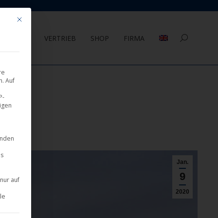
Mit diesem Button wird der Dialog geschlossen. Seine Funktionalität ist 
AGEMENT
VERTRIEB
SHOP
FIRMA
Search:
re
. Auf
P-
eigen
inden
es
Jan.
9
nur auf
2020
le