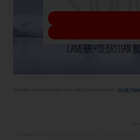
Weitere Informationen über die Dokumentation:
Small Plan
Kate
Schlagwörter:
Dirk Manthey
Dokumentation
Einsamkeit
Grimsey