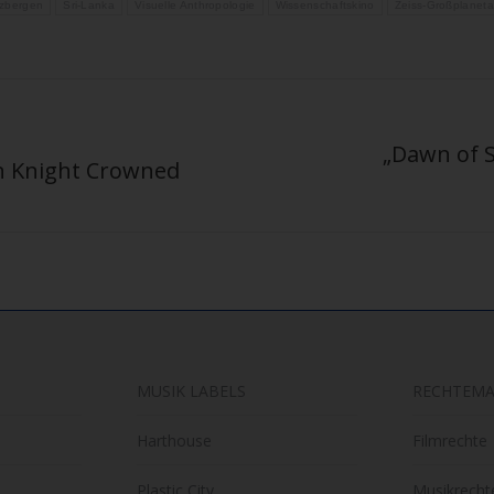
tzbergen
Sri-Lanka
Visuelle Anthropologie
Wissenschaftskino
Zeiss-Großplaneta
„Dawn of S
n Knight Crowned
Nächster
Beitrag:
MUSIK LABELS
RECHTEM
Harthouse
Filmrechte
Plastic City
Musikrecht