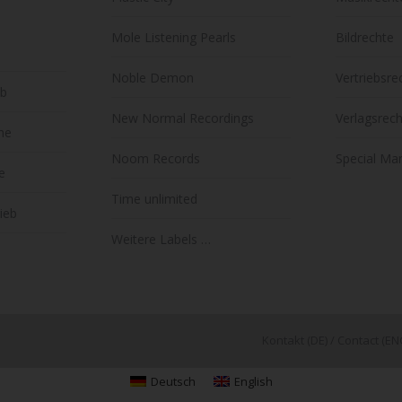
Mole Listening Pearls
Bildrechte
Noble Demon
Vertriebsre
eb
New Normal Recordings
Verlagsrec
lme
Noom Records
Special Mar
e
Time unlimited
rieb
Weitere Labels …
Kontakt (DE)
/
Contact (EN
Deutsch
English