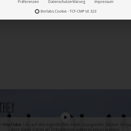
Präferenzen
Datenschutzerklärung
Impressum
Borlabs Cookie - TCF-CMP Id: 323
on
YouTube
. Um auf den eigentlichen Inhalt zuzugreifen, klicken Sie au
dass dabei Daten an Drittanbieter weitergegeben werden.