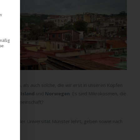
m
dmäßig
ese
e realen, als auch solche, die wir erst in unseren Köpfen
n
,
Italien
,
Island
und
Norwegen
. Es sind Mikrokosmen, die
eil der Gemeinschaft?
che er an der Universität Münster lehrt, geben sowie nach