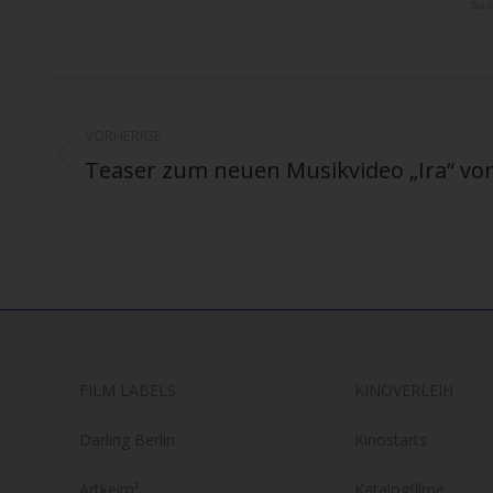
Spi
Kommentarnavigation
VORHERIGE
Teaser zum neuen Musikvideo „Ira“ vo
Vorheriger
Beitrag:
FILM LABELS
KINOVERLEIH
Darling Berlin
Kinostarts
Artkeim²
Katalogfilme