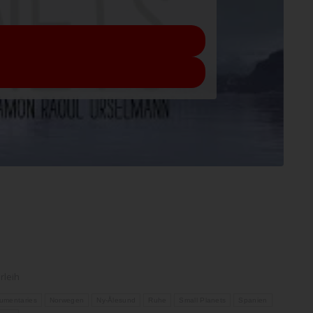
rleih
mentaries
Norwegen
Ny-Ålesund
Ruhe
Small Planets
Spanien