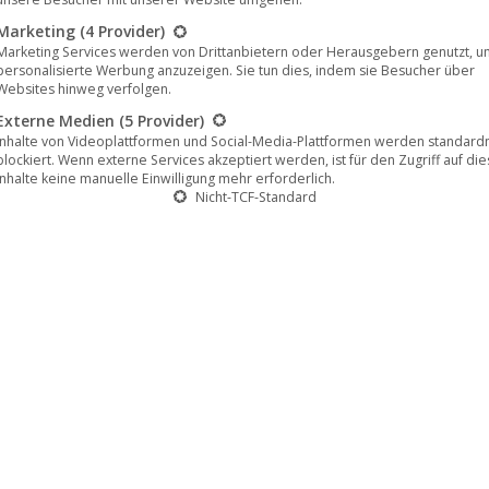
Marketing
(4 Provider)
Marketing Services werden von Drittanbietern oder Herausgebern genutzt, u
personalisierte Werbung anzuzeigen. Sie tun dies, indem sie Besucher über
Websites hinweg verfolgen.
Externe Medien
(5 Provider)
Inhalte von Videoplattformen und Social-Media-Plattformen werden standar
blockiert. Wenn externe Services akzeptiert werden, ist für den Zugriff auf di
Inhalte keine manuelle Einwilligung mehr erforderlich.
Nicht-TCF-Standard
pürbar und die Mauern sichtbar machen, die sie umgeben. Sowohl di
rin, Orte, deren schiere Existenz erstaunt. Sie liegen in
Spanie
Welchen Einfluss haben die Orte auf ihre Bewohner, und wer ist T
Film eine Einführung zum Thema „
Visuelle Anthropologie
“, wel
.