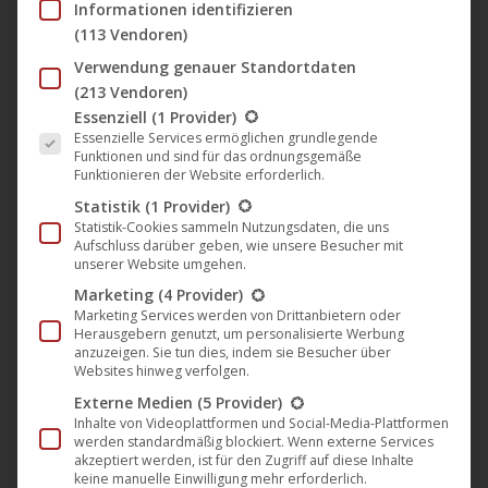
Informationen identifizieren
und in gelbem Vinyl (180g) gepresst. Die beiden Vinyl-
(113 Vendoren)
Versionen sind ab heute im Vorverkauf und können
Verwendung genauer Standortdaten
voraussichtlich ab
10. Dezember 2022
versendet werden.
(213 Vendoren)
Es folgt eine Liste der Service-Gruppen, für die eine Einwil
Essenziell
(1 Provider)
Essenzielle Services ermöglichen grundlegende
Funktionen und sind für das ordnungsgemäße
Funktionieren der Website erforderlich.
Statistik
(1 Provider)
Statistik-Cookies sammeln Nutzungsdaten, die uns
Aufschluss darüber geben, wie unsere Besucher mit
unserer Website umgehen.
Marketing
(4 Provider)
Marketing Services werden von Drittanbietern oder
Herausgebern genutzt, um personalisierte Werbung
anzuzeigen. Sie tun dies, indem sie Besucher über
Websites hinweg verfolgen.
Externe Medien
(5 Provider)
Inhalte von Videoplattformen und Social-Media-Plattformen
werden standardmäßig blockiert. Wenn externe Services
akzeptiert werden, ist für den Zugriff auf diese Inhalte
keine manuelle Einwilligung mehr erforderlich.