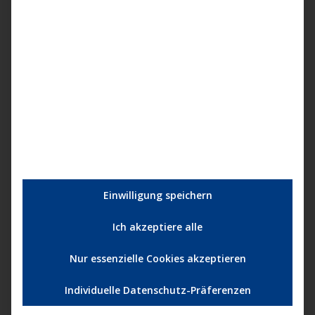
DECKS RECORDS
SHOP
Boris Brejcha - Club Vibes Part 01 (Harthouse) I
Teaser
Einwilligung speichern
Ich akzeptiere alle
Nur essenzielle Cookies akzeptieren
Individuelle Datenschutz-Präferenzen