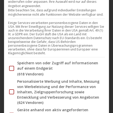
widerrufen oder anpassen. Ihre Auswahl wird nur auf dieses
eines damals 25jährigen Ludwigshafeners, dessen
Angebot angewendet.
Bitte beachten Sie, dass aufgrund individueller Einstellungen
Karriere danach schnell durch die Decke ging, Heute
möglicherweise nicht alle Funktionen der Website verfügbar sind.
gehört er weltweit zu den bekanntesten und
Einige Services verarbeiten personenbezogene Daten in den
erfolgreichsten Techno Produzenten und Künstlern. Zeit
USA. Mit Ihrer Einwilligung zur Nutzung dieser Services willigen Sie
auch in die Verarbeitung Ihrer Daten in den USA gemäß Art. 49 (1)
für
Boris Brejcha
die Discografie auf des
lit. a GDPR ein. Der EuGH stuft die USA als ein Land mit
unzureichendem Datenschutz nach EU-Standards ein. Es besteht
Labels
Harthouse
mit weiteren Veröffentlichungen von
beispielsweise die Gefahr, dass US-Behörden
personenbezogene Daten in Überwachungsprogrammen
ihm zu bereichern.
verarbeiten, ohne dass für Europäerinnen und Europäer eine
Klagemöglichkeit besteht.
Am Freitag, den 22. Juli 2022 erscheint die erste von sechs
Im Folgenden finden Sie eine Liste der Zwecke des IAB Tran
Speichern von oder Zugriff auf Informationen
auf einem Endgerät
neuen EPs von
Boris Brejcha
auf
Harthouse
mit dem
(618 Vendoren)
Titel „
Club Vibes (Part 01)
„. Die ersten beiden neuen
Personalisierte Werbung und Inhalte, Messung
Tracks tragen wie immer extraoriginellen Titel:
von Werbeleistung und der Performance von
„
Gehörschadengenerator
“ und „
Fckng Trap
“ werden ab
Inhalten, Zielgruppenforschung sowie
Freitag die weltweiten Dancefloors erobern.
Entwicklung und Verbesserung von Angeboten
(624 Vendoren)
Geräte anhand von aktiv angeforderten
Die limitierten Vinyl-Auflagen werden in schwarzem (180g)