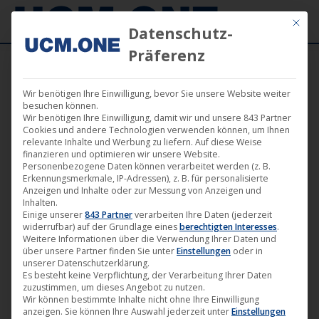
Mit die
Datenschutz-
Präferenz
Wir benötigen Ihre Einwilligung, bevor Sie unsere Website weiter
🎵 „Boris Brejcha – Club Vibes (Part 01)“
besuchen können.
Wir benötigen Ihre Einwilligung, damit wir und unsere 843 Partner
[Harthouse] ab heute überall erhältlich
Cookies und andere Technologien verwenden können, um Ihnen
relevante Inhalte und Werbung zu liefern. Auf diese Weise
finanzieren und optimieren wir unsere Website.
Personenbezogene Daten können verarbeitet werden (z. B.
Erkennungsmerkmale, IP-Adressen), z. B. für personalisierte
Anzeigen und Inhalte oder zur Messung von Anzeigen und
Inhalten.
Juli
Einige unserer
843 Partner
verarbeiten Ihre Daten (jederzeit
widerrufbar) auf der Grundlage eines
berechtigten Interesses
.
22
Weitere Informationen über die Verwendung Ihrer Daten und
über unsere Partner finden Sie unter
Einstellungen
oder in
2022
unserer Datenschutzerklärung.
Es besteht keine Verpflichtung, der Verarbeitung Ihrer Daten
zuzustimmen, um dieses Angebot zu nutzen.
Wir können bestimmte Inhalte nicht ohne Ihre Einwilligung
anzeigen. Sie können Ihre Auswahl jederzeit unter
Einstellungen
Vor gut 15 Jahren erschien auf
Harthouse
die erste EP