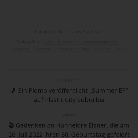
Kategorien:
Musik
,
News
,
Harthouse
Schlagwörter:
gelb
gelbes Vinyl
Gehörschadengenerator
Fckng Trap
Harthouse
Boris Brejcha
Vinyl
Club Vibes
Vol. 1
Kommentarnavigation
VORHERIGE
🎵 Sin Plomo veröffentlicht „Summer EP“
Vorheriger
auf Plastic City Suburbia
Beitrag:
WEITER
🎬 Gedenken an Hannelore Elsner, die am
26. Juli 2022 ihren 80. Geburtstag gefeiert
Nächster