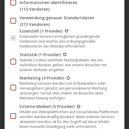
Informationen identifizieren
Marché du Film
in Cannes im Mai und dem
American Film
(113 Vendoren)
Market
im November zu den drei bedeutendsten
Verwendung genauer Standortdaten
Branchentreffen der Filmindustrie.
(213 Vendoren)
Es folgt eine Liste der Service-Gruppen, für die eine Einwil
Essenziell
(1 Provider)
Kim hat einen Penis (Everything Always All the Time)
Essenzielle Services ermöglichen grundlegende
| Trailer ᴴᴰ
Funktionen und sind für das ordnungsgemäße
Funktionieren der Website erforderlich.
Statistik
(1 Provider)
Statistik-Cookies sammeln Nutzungsdaten, die uns
Aufschluss darüber geben, wie unsere Besucher mit
unserer Website umgehen.
Marketing
(4 Provider)
Marketing Services werden von Drittanbietern oder
Herausgebern genutzt, um personalisierte Werbung
anzuzeigen. Sie tun dies, indem sie Besucher über
Websites hinweg verfolgen.
Externe Medien
(5 Provider)
Inhalte von Videoplattformen und Social-Media-Plattformen
werden standardmäßig blockiert. Wenn externe Services
akzeptiert werden, ist für den Zugriff auf diese Inhalte
keine manuelle Einwilligung mehr erforderlich.