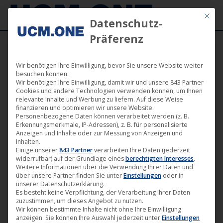
Mit die
Datenschutz-
Präferenz
Wir benötigen Ihre Einwilligung, bevor Sie unsere Website weiter
UCM.ONE auf der 69. Berlinale und der
besuchen können.
Wir benötigen Ihre Einwilligung, damit wir und unsere 843 Partner
EFM 2019
Cookies und andere Technologien verwenden können, um Ihnen
relevante Inhalte und Werbung zu liefern. Auf diese Weise
finanzieren und optimieren wir unsere Website.
Personenbezogene Daten können verarbeitet werden (z. B.
Erkennungsmerkmale, IP-Adressen), z. B. für personalisierte
Anzeigen und Inhalte oder zur Messung von Anzeigen und
Inhalten.
Feb.
Einige unserer
843 Partner
verarbeiten Ihre Daten (jederzeit
widerrufbar) auf der Grundlage eines
berechtigten Interesses
.
7
Weitere Informationen über die Verwendung Ihrer Daten und
über unsere Partner finden Sie unter
Einstellungen
oder in
2019
unserer Datenschutzerklärung.
Es besteht keine Verpflichtung, der Verarbeitung Ihrer Daten
zuzustimmen, um dieses Angebot zu nutzen.
Wir können bestimmte Inhalte nicht ohne Ihre Einwilligung
anzeigen. Sie können Ihre Auswahl jederzeit unter
Einstellungen