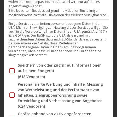
widerrufen oder anpassen. Ihre Auswahl wird nur auf dieses
Das Team der
ist dieses Jahr vom 07. bis 15.
UCM.ONE
Angebot angewendet.
Februar auf der
69. Berlinale
präsent. Im Beisein des
Bitte beachten Sie, dass aufgrund individueller Einstellungen
möglicherweise nicht alle Funktionen der Website verfügbar sind.
Regisseurs
Philipp Eichholtz
wird auch der Film “
Kim hat
einen Penis
” (Englischer Titel: “
Everything Always All the
Einige Services verarbeiten personenbezogene Daten in den
USA. Mit Ihrer Einwilligung zur Nutzung dieser Services willigen Sie
Time”
) im Rahmen der “
AK Kino – Gilde Screenings
” am
auch in die Verarbeitung Ihrer Daten in den USA gemäß Art. 49 (1)
lit. a GDPR ein. Der EuGH stuft die USA als ein Land mit
Samstag, den 09. Februar 2019 um 14:45 im
Hackesche
unzureichendem Datenschutz nach EU-Standards ein. Es besteht
beispielsweise die Gefahr, dass US-Behörden
Höfe Kino
zu sehen sein.
personenbezogene Daten in Überwachungsprogrammen
verarbeiten, ohne dass für Europäerinnen und Europäer eine
Die
Berlinale (
oder in langer Form:
Internationale
Klagemöglichkeit besteht.
Filmfestspiele Berlin)
ist ein jährlich in Berlin
Im Folgenden finden Sie eine Liste der Zwecke des IAB Tran
Speichern von oder Zugriff auf Informationen
stattfindendes Filmfestival. Sie zählt neben denen
auf einem Endgerät
Filmfestivals in Cannes und Venedig zu den wichtigsten
(618 Vendoren)
Filmfestivals in Europa und weltweit.
Personalisierte Werbung und Inhalte, Messung
von Werbeleistung und der Performance von
Die
EFM
(oder in langer Form:
European Film Market
) ist
Inhalten, Zielgruppenforschung sowie
ein wichtiger Treffpunkt für Filmschaffende, Verleiher,
Entwicklung und Verbesserung von Angeboten
(624 Vendoren)
Filmeinkäufer und Co-Produktionsagenten.
Als jeweils
erster Filmmarkt im Jahr gehört die EFM neben dem
Geräte anhand von aktiv angeforderten