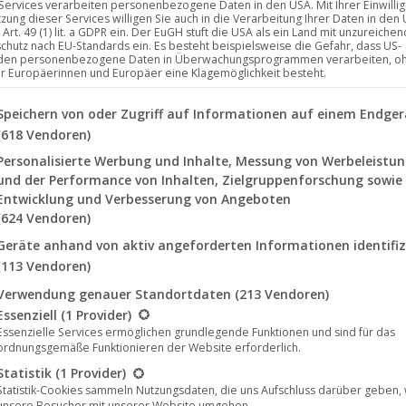
 Services verarbeiten personenbezogene Daten in den USA. Mit Ihrer Einwilli
tzung dieser Services willigen Sie auch in die Verarbeitung Ihrer Daten in den
Art. 49 (1) lit. a GDPR ein. Der EuGH stuft die USA als ein Land mit unzureich
chutz nach EU-Standards ein. Es besteht beispielsweise die Gefahr, dass US-
den personenbezogene Daten in Überwachungsprogrammen verarbeiten, o
ür Europäerinnen und Europäer eine Klagemöglichkeit besteht.
lgenden finden Sie eine Liste der Zwecke des IAB Transparency a
Speichern von oder Zugriff auf Informationen auf einem Endger
(618 Vendoren)
Personalisierte Werbung und Inhalte, Messung von Werbeleistu
und der Performance von Inhalten, Zielgruppenforschung sowie
Entwicklung und Verbesserung von Angeboten
(624 Vendoren)
Geräte anhand von aktiv angeforderten Informationen identifiz
(113 Vendoren)
Verwendung genauer Standortdaten
(213 Vendoren)
lgt eine Liste der Service-Gruppen, für die eine Einwilligung erte
Essenziell
(1 Provider)
te ihr Debütalbum „
Awakening
“ auf dem deutschen Label
Nobl
Essenzielle Services ermöglichen grundlegende Funktionen und sind für das
r Jahre mit vielseitigem, extremem Gesang und liefert damit ei
ordnungsgemäße Funktionieren der Website erforderlich.
Statistik
(1 Provider)
Statistik-Cookies sammeln Nutzungsdaten, die uns Aufschluss darüber geben,
 dem Brutalen und haben sich nie gescheut, Grenzen zu überschr
unsere Besucher mit unserer Website umgehen.