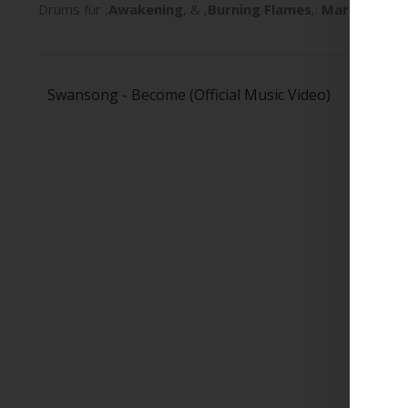
Drums für ‚
Awakening
‚ & ‚
Burning Flames
‚:
Markus Tikk
Swansong - Become (Official Music Video)