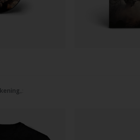
kening
„: