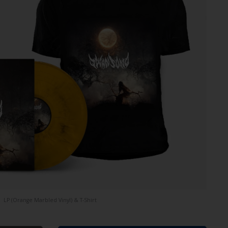
LP (Orange Marbled Vinyl) & T-Shirt