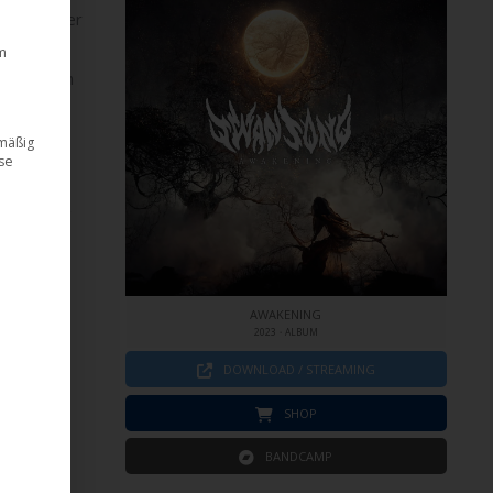
ent
, ist der
Maiden
,
m
nallharten
t tiefen
dmäßig
ese
den Track
AWAKENING
2023・ALBUM
DOWNLOAD / STREAMING
SHOP
BANDCAMP