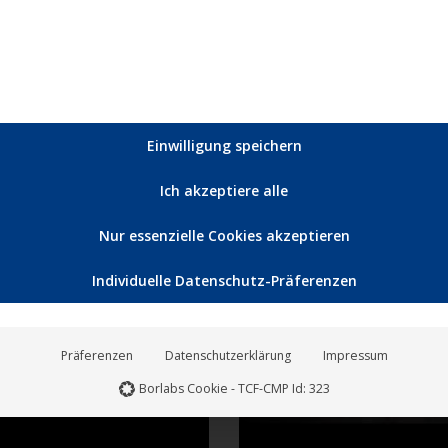
YouTube
. Um
Sie sehen gera
Einwilligung speichern
ken Sie auf die
auf den eigent
 dabei Daten an
Schaltfläche u
Ich akzeptiere alle
en.
Dr
Nur essenzielle Cookies akzeptieren
Individuelle Datenschutz-Präferenzen
nd Inhalte
Erforderl
Präferenzen
Datenschutzerklärung
Impressum
Borlabs Cookie - TCF-CMP Id: 323