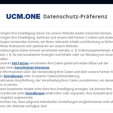
Datenschutz-Präferenz
ILM LABELS
KINOVERLEIH
MUSIK LABELS
RECHTEMAN
nötigen Ihre Einwilligung, bevor Sie unsere Website weiter besuchen können.
nötigen Ihre Einwilligung, damit wir und unsere 843 Partner Cookies und ande
logien verwenden können, um Ihnen relevante Inhalte und Werbung zu liefern
Weise finanzieren und optimieren wir unsere Website.
enbezogene Daten können verarbeitet werden (z. B. Erkennungsmerkmale, I
ütalbum „Awakening“ und präsentier
en), z. B. für personalisierte Anzeigen und Inhalte oder zur Messung von Anz
alten.
 unserer
843 Partner
verarbeiten Ihre Daten (jederzeit widerrufbar) auf der
age eines
berechtigten Interesses
.
e Informationen über die Verwendung Ihrer Daten und über unsere Partner f
ter
Einstellungen
oder in unserer Datenschutzerklärung.
teht keine Verpflichtung, der Verarbeitung Ihrer Daten zuzustimmen, um dies
t zu nutzen.
nnen bestimmte Inhalte nicht ohne Ihre Einwilligung anzeigen. Sie können Ihre
l jederzeit unter
Einstellungen
widerrufen oder anpassen. Ihre Auswahl wird 
 Angebot angewendet.
beachten Sie, dass aufgrund individueller Einstellungen möglicherweise nicht al
onen der Website verfügbar sind.