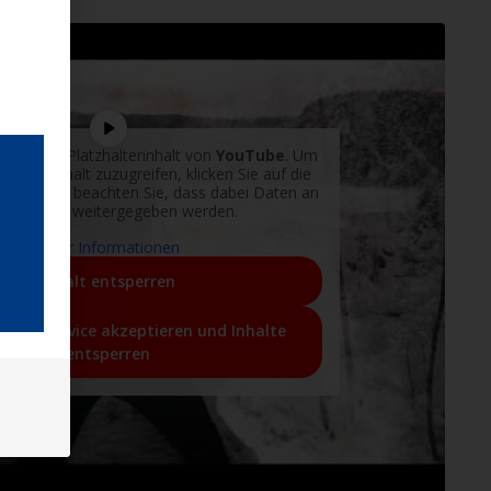
de einen Platzhalterinhalt von
YouTube
. Um
lichen Inhalt zuzugreifen, klicken Sie auf die
nten. Bitte beachten Sie, dass dabei Daten an
ittanbieter weitergegeben werden.
Mehr Informationen
Inhalt entsperren
ichen Service akzeptieren und Inhalte
entsperren