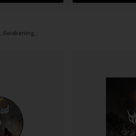
„
Awakening
„: