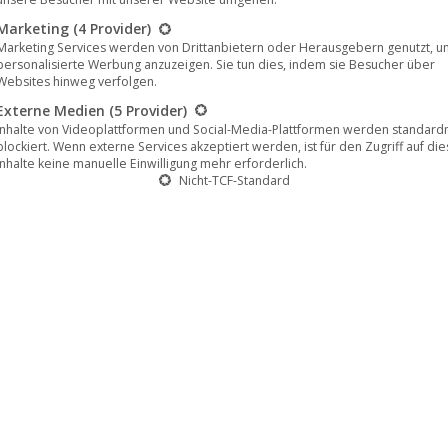
nd
Black Metal
, sowie dem modernen
Sound von
Shadow Of Int
Marketing
(4 Provider)
sitionen des Albums sehr stark von legendären Bands wie
Iron 
Marketing Services werden von Drittanbietern oder Herausgebern genutzt, u
personalisierte Werbung anzuzeigen. Sie tun dies, indem sie Besucher über
 Jahre beeinflusst worden sind. Diese Zutaten, kombiniert mit k
Websites hinweg verfolgen.
Metals, während das finnische Vierergespann diesen Elementen mi
Externe Medien
(5 Provider)
ne, neue Note verleiht.
Inhalte von Videoplattformen und Social-Media-Plattformen werden standar
blockiert. Wenn externe Services akzeptiert werden, ist für den Zugriff auf di
Inhalte keine manuelle Einwilligung mehr erforderlich.
Nicht-TCF-Standard
 haben
Swansong
ein brandneues und fesselndes Musikvideo für 