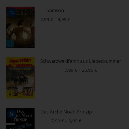
auf
mehrere
Samson
der
Varianten
Produktseite
7,99
€
–
9,99
€
auf.
gewählt
Die
werden
Dieses
Optionen
Produkt
können
weist
auf
mehrere
Schwarzwaldfahrt aus Liebeskummer
der
Varianten
Produktseite
7,99
€
–
25,95
€
auf.
gewählt
Die
werden
Dieses
Optionen
Produkt
können
weist
auf
mehrere
Das Arche Noah Prinzip
der
Varianten
Produktseite
7,99
€
–
9,99
€
auf.
gewählt