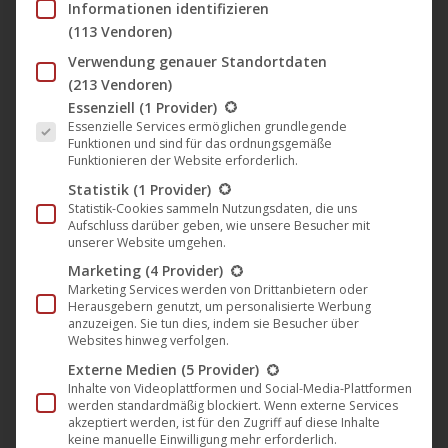
Informationen identifizieren
(113 Vendoren)
Verwendung genauer Standortdaten
(213 Vendoren)
Es folgt eine Liste der Service-Gruppen, für die eine Einwil
Essenziell
(1 Provider)
Essenzielle Services ermöglichen grundlegende
Funktionen und sind für das ordnungsgemäße
Funktionieren der Website erforderlich.
Barabbas – Er lebte, weil
Statistik
(1 Provider)
Statistik-Cookies sammeln Nutzungsdaten, die uns
Jesus starb
Aufschluss darüber geben, wie unsere Besucher mit
unserer Website umgehen.
Marketing
(4 Provider)
Marketing Services werden von Drittanbietern oder
7,99
€
–
8,99
€
Herausgebern genutzt, um personalisierte Werbung
anzuzeigen. Sie tun dies, indem sie Besucher über
Websites hinweg verfolgen.
Externe Medien
(5 Provider)
zzgl.
Versandkosten
Inhalte von Videoplattformen und Social-Media-Plattformen
werden standardmäßig blockiert. Wenn externe Services
Regie:
Evgeniy Emelin
akzeptiert werden, ist für den Zugriff auf diese Inhalte
keine manuelle Einwilligung mehr erforderlich.
Label:
U1 Films Berlin