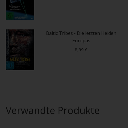
Die
werden
Dieses
Optionen
Produkt
können
weist
auf
mehrere
Baltic Tribes - Die letzten Heiden
der
Varianten
Europas
Produktseite
auf.
gewählt
8,99
€
Die
werden
Optionen
können
auf
der
Produktseite
gewählt
Verwandte Produkte
werden