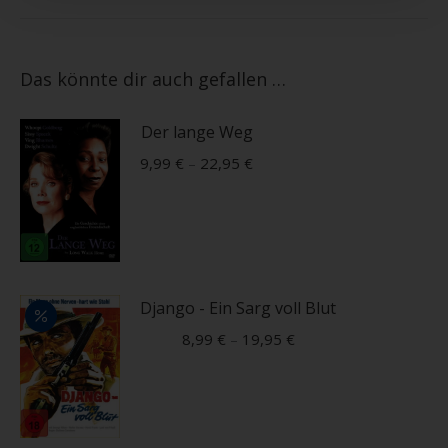
Das könnte dir auch gefallen …
Der lange Weg
9,99
€
–
22,95
€
Dieses
Produkt
weist
mehrere
Django - Ein Sarg voll Blut
Varianten
8,99
€
–
19,95
€
auf.
Die
Dieses
Optionen
Produkt
können
weist