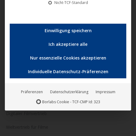
Nicht-TCF-Standard
U1 Films Berlin
Zeitlose Filmkunst
Einwilligung speichern
NONFY Documentaries
Ich akzeptiere alle
KINOVERLEIH
Nur essenzielle Cookies akzeptieren
Kinostarts
Individuelle Datenschutz-Präferenzen
Katalogfilme
Präferenzen
Datenschutzerklärung
Impressum
VERTRIEB
Borlabs Cookie - TCF-CMP Id: 323
Digitaler Filmvertrieb
Weltvertrieb für Filme