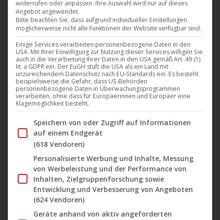
widerrufen oder anpassen. Ihre Auswahl wird nur auf dieses
Angebot angewendet.
Bitte beachten Sie, dass aufgrund individueller Einstellungen
möglicherweise nicht alle Funktionen der Website verfügbar sind.
Nicht vorrätig
Einige Services verarbeiten personenbezogene Daten in den
USA. Mit Ihrer Einwilligung zur Nutzung dieser Services willigen Sie
auch in die Verarbeitung Ihrer Daten in den USA gemäß Art. 49 (1)
lit. a GDPR ein. Der EuGH stuft die USA als ein Land mit
unzureichendem Datenschutz nach EU-Standards ein. Es besteht
beispielsweise die Gefahr, dass US-Behörden
personenbezogene Daten in Überwachungsprogrammen
verarbeiten, ohne dass für Europäerinnen und Europäer eine
Klagemöglichkeit besteht.
Im Folgenden finden Sie eine Liste der Zwecke des IAB Tran
Speichern von oder Zugriff auf Informationen
auf einem Endgerät
(618 Vendoren)
Personalisierte Werbung und Inhalte, Messung
von Werbeleistung und der Performance von
Diese
Inhalten, Zielgruppenforschung sowie
Entwicklung und Verbesserung von Angeboten
Produ
(624 Vendoren)
weist
Lost in the Living
Geräte anhand von aktiv angeforderten
mehre