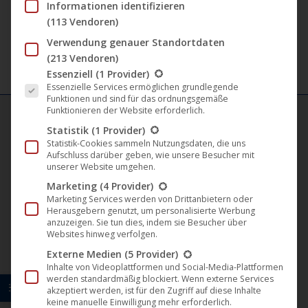
Ursprünglicher
Aktueller
9,99
€
7,99
€
Informationen identifizieren
Varian
Preis
Preis
(113 Vendoren)
auf.
war:
ist:
Verwendung genauer Standortdaten
Die
9,99 €
7,99 €.
(213 Vendoren)
Optio
Es folgt eine Liste der Service-Gruppen, für die eine Einwil
Essenziell
(1 Provider)
Essenzielle Services ermöglichen grundlegende
könne
Funktionen und sind für das ordnungsgemäße
auf
Funktionieren der Website erforderlich.
der
Statistik
(1 Provider)
Statistik-Cookies sammeln Nutzungsdaten, die uns
FILM LABELS
Produk
Aufschluss darüber geben, wie unsere Besucher mit
gewäh
unserer Website umgehen.
Darling Berlin
werde
Marketing
(4 Provider)
Marketing Services werden von Drittanbietern oder
Artkeim²
Herausgebern genutzt, um personalisierte Werbung
anzuzeigen. Sie tun dies, indem sie Besucher über
Websites hinweg verfolgen.
M-Square Pictures
Externe Medien
(5 Provider)
Inhalte von Videoplattformen und Social-Media-Plattformen
B-Spree Pictures
werden standardmäßig blockiert. Wenn externe Services
akzeptiert werden, ist für den Zugriff auf diese Inhalte
ITN Germany
keine manuelle Einwilligung mehr erforderlich.