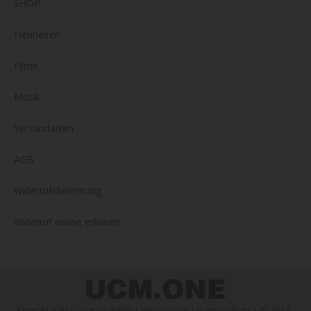
SHOP
Neuheiten
Filme
Musik
Versandarten
AGB
Widerrufsbelehrung
Widerruf online erklären
Kontakt (DE)
/
Contact (ENG)
|
Impressum
|
Datenschutz
| © 2017 -