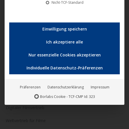
Nicht-TCF-Standard
U1 Films Berlin
Zeitlose Filmkunst
Einwilligung speichern
NONFY Documentaries
Ich akzeptiere alle
KINOVERLEIH
Nur essenzielle Cookies akzeptieren
Kinostarts
Individuelle Datenschutz-Präferenzen
Katalogfilme
Präferenzen
Datenschutzerklärung
Impressum
VERTRIEB
Borlabs Cookie - TCF-CMP Id: 323
Digitaler Filmvertrieb
Weltvertrieb für Filme