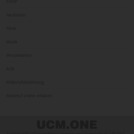
SHOP
Neuheiten
Filme
Musik
Versandarten
AGB
Widerrufsbelehrung
Widerruf online erklären
Kontakt (DE)
/
Contact (ENG)
|
Impressum
|
Datenschutz
| © 2017 -