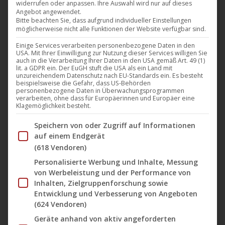
widerrufen oder anpassen. Ihre Auswahl wird nur auf dieses
Angebot angewendet.
Bitte beachten Sie, dass aufgrund individueller Einstellungen
möglicherweise nicht alle Funktionen der Website verfügbar sind.
Einige Services verarbeiten personenbezogene Daten in den
USA. Mit Ihrer Einwilligung zur Nutzung dieser Services willigen Sie
auch in die Verarbeitung Ihrer Daten in den USA gemäß Art. 49 (1)
lit. a GDPR ein. Der EuGH stuft die USA als ein Land mit
unzureichendem Datenschutz nach EU-Standards ein. Es besteht
beispielsweise die Gefahr, dass US-Behörden
personenbezogene Daten in Überwachungsprogrammen
verarbeiten, ohne dass für Europäerinnen und Europäer eine
Klagemöglichkeit besteht.
Im Folgenden finden Sie eine Liste der Zwecke des IAB Tran
Speichern von oder Zugriff auf Informationen
auf einem Endgerät
(618 Vendoren)
Personalisierte Werbung und Inhalte, Messung
von Werbeleistung und der Performance von
Diese
Inhalten, Zielgruppenforschung sowie
Entwicklung und Verbesserung von Angeboten
Produ
(624 Vendoren)
weist
Cyber Bride – Bis dass der Tod Euch scheidet
Geräte anhand von aktiv angeforderten
mehre