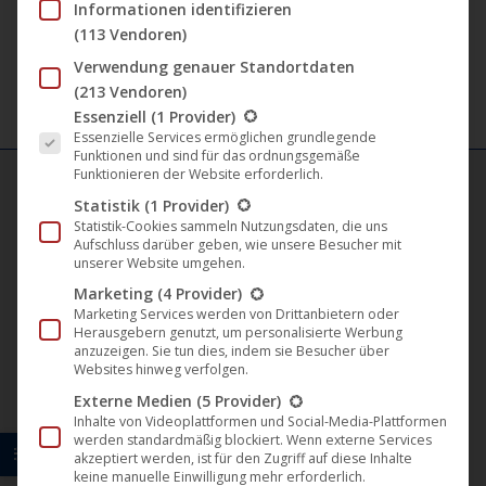
5,99
€
–
7,99
€
Informationen identifizieren
Varian
(113 Vendoren)
auf.
Verwendung genauer Standortdaten
Die
(213 Vendoren)
Optio
Es folgt eine Liste der Service-Gruppen, für die eine Einwil
Essenziell
(1 Provider)
Essenzielle Services ermöglichen grundlegende
könne
Funktionen und sind für das ordnungsgemäße
auf
Funktionieren der Website erforderlich.
der
Statistik
(1 Provider)
Statistik-Cookies sammeln Nutzungsdaten, die uns
FILM LABELS
Produk
Aufschluss darüber geben, wie unsere Besucher mit
gewäh
unserer Website umgehen.
Darling Berlin
werde
Marketing
(4 Provider)
Marketing Services werden von Drittanbietern oder
Artkeim²
Herausgebern genutzt, um personalisierte Werbung
anzuzeigen. Sie tun dies, indem sie Besucher über
Websites hinweg verfolgen.
M-Square Pictures
Externe Medien
(5 Provider)
Inhalte von Videoplattformen und Social-Media-Plattformen
B-Spree Pictures
werden standardmäßig blockiert. Wenn externe Services
akzeptiert werden, ist für den Zugriff auf diese Inhalte
ITN Germany
keine manuelle Einwilligung mehr erforderlich.