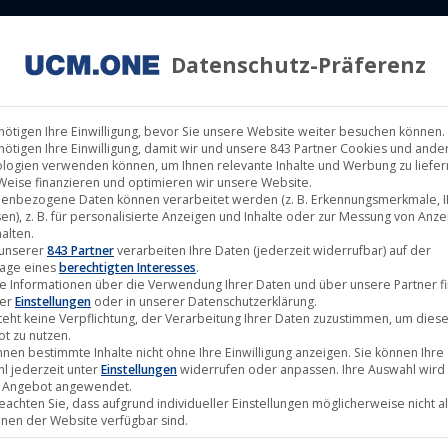
Datenschutz-Präferenz
ILM LABELS
KINOVERLEIH
MUSIK LABELS
RECHTEMAN
nötigen Ihre Einwilligung, bevor Sie unsere Website weiter besuchen können.
nötigen Ihre Einwilligung, damit wir und unsere 843 Partner Cookies und ande
logien verwenden können, um Ihnen relevante Inhalte und Werbung zu liefern
Weise finanzieren und optimieren wir unsere Website.
enbezogene Daten können verarbeitet werden (z. B. Erkennungsmerkmale, I
en), z. B. für personalisierte Anzeigen und Inhalte oder zur Messung von Anz
Einzelnes Ergebnis wird ange
alten.
 unserer
843 Partner
verarbeiten Ihre Daten (jederzeit widerrufbar) auf der
age eines
berechtigten Interesses
.
e Informationen über die Verwendung Ihrer Daten und über unsere Partner f
ter
Einstellungen
oder in unserer Datenschutzerklärung.
teht keine Verpflichtung, der Verarbeitung Ihrer Daten zuzustimmen, um dies
t zu nutzen.
nnen bestimmte Inhalte nicht ohne Ihre Einwilligung anzeigen. Sie können Ihre
l jederzeit unter
Einstellungen
widerrufen oder anpassen. Ihre Auswahl wird 
 Angebot angewendet.
beachten Sie, dass aufgrund individueller Einstellungen möglicherweise nicht al
onen der Website verfügbar sind.