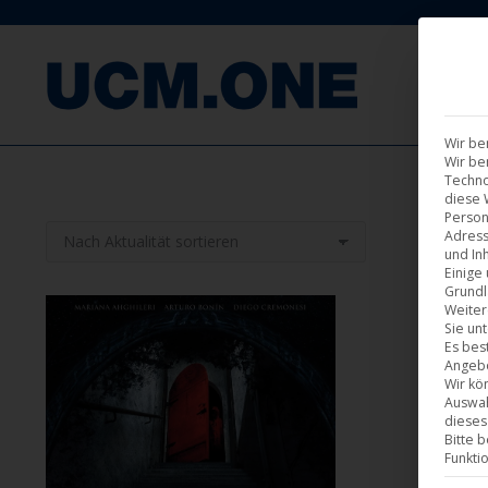
F
Wir be
Wir be
Techno
diese 
Person
Adress
und Inh
Einige
Grundl
Weiter
Sie un
Es bes
Angebo
Wir kö
Auswah
dieses
Bitte 
Funkti