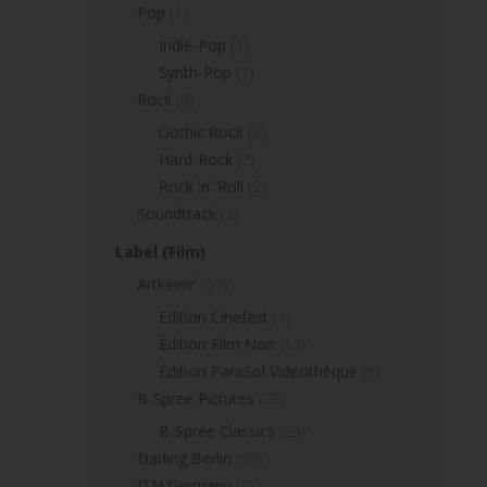
Pop
(1)
Indie-Pop
(1)
Synth-Pop
(1)
Rock
(8)
Gothic Rock
(4)
Hard-Rock
(2)
Rock 'n' Roll
(2)
Soundtrack
(2)
Label (Film)
Artkeim²
(37)
Edition Cinefest
(1)
Édition Film Noir
(12)
Édition ParaSol Videothèque
(9)
B-Spree Pictures
(39)
B-Spree Classics
(23)
Darling Berlin
(58)
ITN Germany
(8)