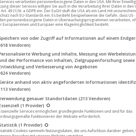
 Services verarbeiten personenbezogene Daten in den USA. Mit Ihrer Einwilli
tzung dieser Services willigen Sie auch in die Verarbeitung Ihrer Daten in den
Art. 49 (1) lit. a GDPR ein. Der EuGH stuft die USA als ein Land mit unzureich
chutz nach EU-Standards ein. Es besteht beispielsweise die Gefahr, dass US-
den personenbezogene Daten in Überwachungsprogrammen verarbeiten, o
ür Europäerinnen und Europäer eine Klagemöglichkeit besteht.
lgenden finden Sie eine Liste der Zwecke des IAB Transparency a
Speichern von oder Zugriff auf Informationen auf einem Endger
(618 Vendoren)
Personalisierte Werbung und Inhalte, Messung von Werbeleistu
und der Performance von Inhalten, Zielgruppenforschung sowie
Entwicklung und Verbesserung von Angeboten
(624 Vendoren)
Geräte anhand von aktiv angeforderten Informationen identifiz
(113 Vendoren)
Verwendung genauer Standortdaten
(213 Vendoren)
lgt eine Liste der Service-Gruppen, für die eine Einwilligung erte
Essenziell
(1 Provider)
Essenzielle Services ermöglichen grundlegende Funktionen und sind für das
ordnungsgemäße Funktionieren der Website erforderlich.
Statistik
(1 Provider)
Statistik-Cookies sammeln Nutzungsdaten, die uns Aufschluss darüber geben,
unsere Besucher mit unserer Website umgehen.