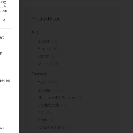
gung
 USA
endem
Produktfilter
hne
Art
nd Consent Framework (TCF), für die eine Einwilligung erteilt w
ät
Bücher
(3)
Filme
(260)
ng
Serien
(5)
Musik
(138)
Format
ieren
DVD
(230)
Blu-ray
(149)
4K Ultra HD Blu-ray
(2)
ilt werden kann. Die erste Service-Gruppe ist essenziell und kann
Mediabook
(73)
CD
(49)
Vinyl
(84)
Sonderedition
(24)
 wie