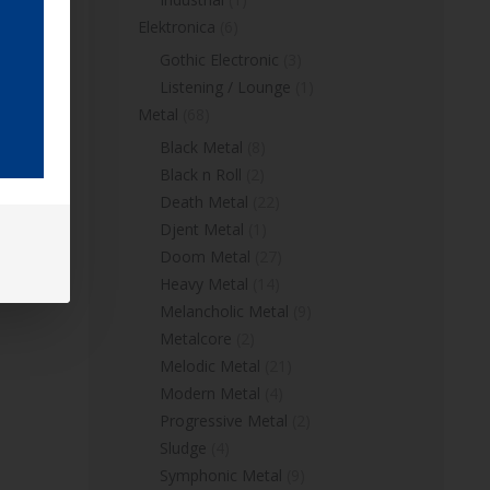
Elektronica
(6)
Gothic Electronic
(3)
Listening / Lounge
(1)
Metal
(68)
Black Metal
(8)
Black n Roll
(2)
Death Metal
(22)
Djent Metal
(1)
Doom Metal
(27)
Heavy Metal
(14)
Melancholic Metal
(9)
Metalcore
(2)
Melodic Metal
(21)
Modern Metal
(4)
Progressive Metal
(2)
Sludge
(4)
Symphonic Metal
(9)