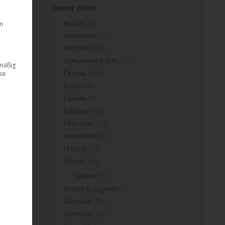
Genre (Film)
Action
(48)
m
Abenteuer
(23)
Arthouse
(60)
Dokumentarfilm
(17)
dmäßig
Drama
(102)
ese
Erotik
(4)
Familie
(8)
Fantasy
(18)
Film-Noir
(12)
Heimatfilm
(3)
History
(17)
Horror
(64)
Slasher
(7)
Kinder & Jugend
(4)
Klassiker
(93)
Komödie
(53)