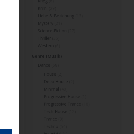
Krieg
(6)
Krimi
(29)
Liebe & Beziehung
(13)
Mystery
(21)
Science-Fiction
(27)
Thriller
(35)
Western
(6)
Genre (Musik)
Dance
(58)
House
(2)
Deep House
(2)
Minimal
(40)
Progressive House
(1)
Progressive Trance
(10)
Tech-House
(12)
Trance
(8)
Techno
(54)
Industrial
(1)