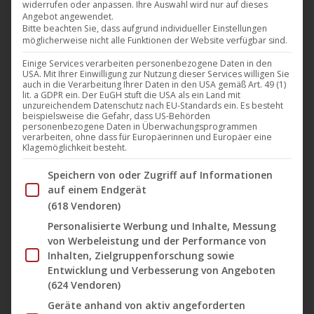
widerrufen oder anpassen. Ihre Auswahl wird nur auf dieses
Angebot angewendet.
Bitte beachten Sie, dass aufgrund individueller Einstellungen
möglicherweise nicht alle Funktionen der Website verfügbar sind.
Einige Services verarbeiten personenbezogene Daten in den
USA. Mit Ihrer Einwilligung zur Nutzung dieser Services willigen Sie
auch in die Verarbeitung Ihrer Daten in den USA gemäß Art. 49 (1)
lit. a GDPR ein. Der EuGH stuft die USA als ein Land mit
unzureichendem Datenschutz nach EU-Standards ein. Es besteht
beispielsweise die Gefahr, dass US-Behörden
personenbezogene Daten in Überwachungsprogrammen
verarbeiten, ohne dass für Europäerinnen und Europäer eine
Klagemöglichkeit besteht.
Im Folgenden finden Sie eine Liste der Zwecke des IAB Tran
Speichern von oder Zugriff auf Informationen
auf einem Endgerät
(618 Vendoren)
Personalisierte Werbung und Inhalte, Messung
von Werbeleistung und der Performance von
Inhalten, Zielgruppenforschung sowie
Diese
Entwicklung und Verbesserung von Angeboten
Produ
(624 Vendoren)
weist
Los Reyes – Königliche Streuner
Geräte anhand von aktiv angeforderten
mehre