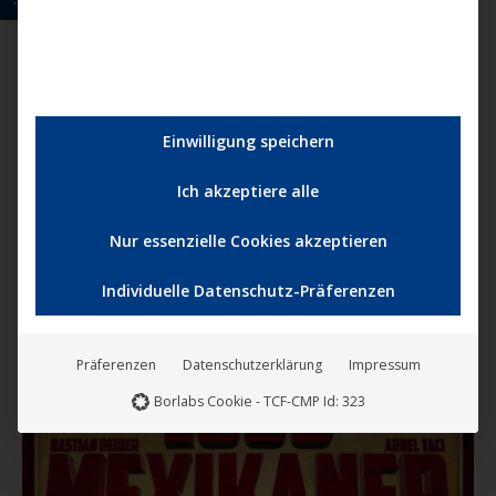
Diese
Einwilligung speichern
Produ
weist
Im inneren Kreis
Ich akzeptiere alle
mehre
14,95
€
Varian
Nur essenzielle Cookies akzeptieren
auf.
Individuelle Datenschutz-Präferenzen
Die
Optio
könne
Präferenzen
Datenschutzerklärung
Impressum
Angebot!
auf
Borlabs Cookie - TCF-CMP Id: 323
der
Produk
gewäh