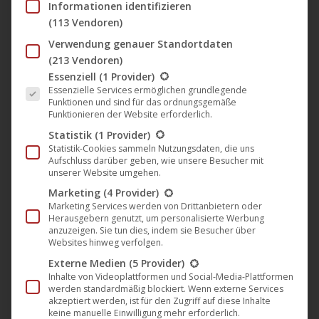
12,95
€
Informationen identifizieren
Varian
(113 Vendoren)
auf.
Verwendung genauer Standortdaten
Die
(213 Vendoren)
Es folgt eine Liste der Service-Gruppen, für die eine Einwil
Optio
Essenziell
(1 Provider)
Essenzielle Services ermöglichen grundlegende
könne
Funktionen und sind für das ordnungsgemäße
auf
Funktionieren der Website erforderlich.
der
Statistik
(1 Provider)
Statistik-Cookies sammeln Nutzungsdaten, die uns
Produk
Aufschluss darüber geben, wie unsere Besucher mit
gewäh
unserer Website umgehen.
werde
Marketing
(4 Provider)
Marketing Services werden von Drittanbietern oder
Herausgebern genutzt, um personalisierte Werbung
anzuzeigen. Sie tun dies, indem sie Besucher über
Websites hinweg verfolgen.
Externe Medien
(5 Provider)
Inhalte von Videoplattformen und Social-Media-Plattformen
werden standardmäßig blockiert. Wenn externe Services
akzeptiert werden, ist für den Zugriff auf diese Inhalte
keine manuelle Einwilligung mehr erforderlich.