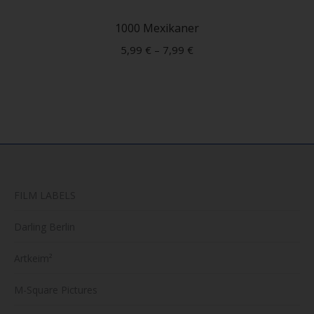
Produ
weist
1000 Mexikaner
mehre
5,99
€
–
7,99
€
Varian
auf.
Die
Optio
könne
auf
der
FILM LABELS
Produk
gewäh
Darling Berlin
werde
Artkeim²
M-Square Pictures