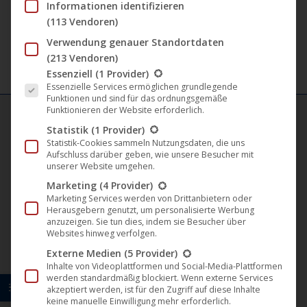
9,99
€
–
11,99
€
Informationen identifizieren
Varian
(113 Vendoren)
auf.
Verwendung genauer Standortdaten
Die
(213 Vendoren)
Optio
Es folgt eine Liste der Service-Gruppen, für die eine Einwil
Essenziell
(1 Provider)
Essenzielle Services ermöglichen grundlegende
könne
Funktionen und sind für das ordnungsgemäße
auf
Funktionieren der Website erforderlich.
der
Statistik
(1 Provider)
Statistik-Cookies sammeln Nutzungsdaten, die uns
FILM LABELS
Produk
Aufschluss darüber geben, wie unsere Besucher mit
gewäh
unserer Website umgehen.
Darling Berlin
werde
Marketing
(4 Provider)
Marketing Services werden von Drittanbietern oder
Artkeim²
Herausgebern genutzt, um personalisierte Werbung
anzuzeigen. Sie tun dies, indem sie Besucher über
Websites hinweg verfolgen.
M-Square Pictures
Externe Medien
(5 Provider)
Inhalte von Videoplattformen und Social-Media-Plattformen
B-Spree Pictures
werden standardmäßig blockiert. Wenn externe Services
akzeptiert werden, ist für den Zugriff auf diese Inhalte
ITN Germany
keine manuelle Einwilligung mehr erforderlich.