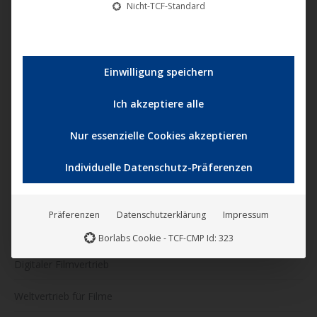
Nicht-TCF-Standard
U1 Films Berlin
Zeitlose Filmkunst
Einwilligung speichern
NONFY Documentaries
Ich akzeptiere alle
KINOVERLEIH
Nur essenzielle Cookies akzeptieren
Kinostarts
Individuelle Datenschutz-Präferenzen
Katalogfilme
Präferenzen
Datenschutzerklärung
Impressum
VERTRIEB
Borlabs Cookie - TCF-CMP Id: 323
Digitaler Filmvertrieb
Weltvertrieb für Filme