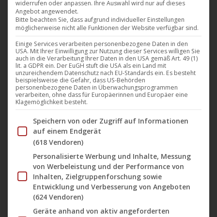
widerrufen oder anpassen. Ihre Auswahl wird nur auf dieses
Angebot angewendet.
Bitte beachten Sie, dass aufgrund individueller Einstellungen
möglicherweise nicht alle Funktionen der Website verfügbar sind.
Einige Services verarbeiten personenbezogene Daten in den
USA. Mit Ihrer Einwilligung zur Nutzung dieser Services willigen Sie
auch in die Verarbeitung Ihrer Daten in den USA gemäß Art. 49 (1)
lit. a GDPR ein. Der EuGH stuft die USA als ein Land mit
unzureichendem Datenschutz nach EU-Standards ein. Es besteht
beispielsweise die Gefahr, dass US-Behörden
personenbezogene Daten in Überwachungsprogrammen
verarbeiten, ohne dass für Europäerinnen und Europäer eine
Klagemöglichkeit besteht.
Im Folgenden finden Sie eine Liste der Zwecke des IAB Tran
Speichern von oder Zugriff auf Informationen
auf einem Endgerät
(618 Vendoren)
Personalisierte Werbung und Inhalte, Messung
von Werbeleistung und der Performance von
Diese
Inhalten, Zielgruppenforschung sowie
Entwicklung und Verbesserung von Angeboten
Produ
(624 Vendoren)
weist
Es geschah am 3. Tag
Geräte anhand von aktiv angeforderten
mehre