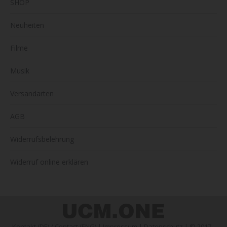
SHOP
Neuheiten
Filme
Musik
Versandarten
AGB
Widerrufsbelehrung
Widerruf online erklären
Kontakt (DE)
/
Contact (ENG)
|
Impressum
|
Datenschutz
| © 2017 -