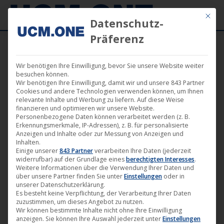
Mit die
Datenschutz-
Präferenz
Wir benötigen Ihre Einwilligung, bevor Sie unsere Website weiter
Neue Single „Airspot“ von Forteba auf dem
besuchen können.
Wir benötigen Ihre Einwilligung, damit wir und unsere 843 Partner
Label Plastic City erhältlich
Cookies und andere Technologien verwenden können, um Ihnen
relevante Inhalte und Werbung zu liefern. Auf diese Weise
finanzieren und optimieren wir unsere Website.
Personenbezogene Daten können verarbeitet werden (z. B.
Erkennungsmerkmale, IP-Adressen), z. B. für personalisierte
Anzeigen und Inhalte oder zur Messung von Anzeigen und
Inhalten.
Juni
Einige unserer
843 Partner
verarbeiten Ihre Daten (jederzeit
widerrufbar) auf der Grundlage eines
berechtigten Interesses
.
5
Weitere Informationen über die Verwendung Ihrer Daten und
über unsere Partner finden Sie unter
Einstellungen
oder in
2020
unserer Datenschutzerklärung.
Es besteht keine Verpflichtung, der Verarbeitung Ihrer Daten
zuzustimmen, um dieses Angebot zu nutzen.
Wir können bestimmte Inhalte nicht ohne Ihre Einwilligung
anzeigen. Sie können Ihre Auswahl jederzeit unter
Einstellungen