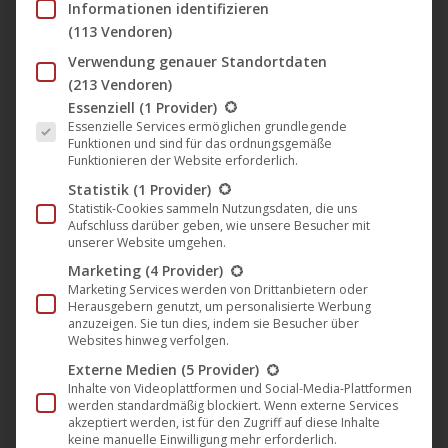
Informationen identifizieren
(113 Vendoren)
APPLE MUSIC
Verwendung genauer Standortdaten
(213 Vendoren)
Es folgt eine Liste der Service-Gruppen, für die eine Einwil
Essenziell
(1 Provider)
SPOTIFY
Essenzielle Services ermöglichen grundlegende
Funktionen und sind für das ordnungsgemäße
Funktionieren der Website erforderlich.
AMAZON MUSIC
Statistik
(1 Provider)
Statistik-Cookies sammeln Nutzungsdaten, die uns
Aufschluss darüber geben, wie unsere Besucher mit
BEATPORT
unserer Website umgehen.
Marketing
(4 Provider)
Marketing Services werden von Drittanbietern oder
Herausgebern genutzt, um personalisierte Werbung
anzuzeigen. Sie tun dies, indem sie Besucher über
Websites hinweg verfolgen.
Kategorien:
Musik
,
News
,
Plastic City
Externe Medien
(5 Provider)
Schlagwörter:
Airspot
Deep House
Forteba
Krisztián Dobrocsi
Inhalte von Videoplattformen und Social-Media-Plattformen
Plastic City
Tech-House
Ungarn
werden standardmäßig blockiert. Wenn externe Services
akzeptiert werden, ist für den Zugriff auf diese Inhalte
keine manuelle Einwilligung mehr erforderlich.