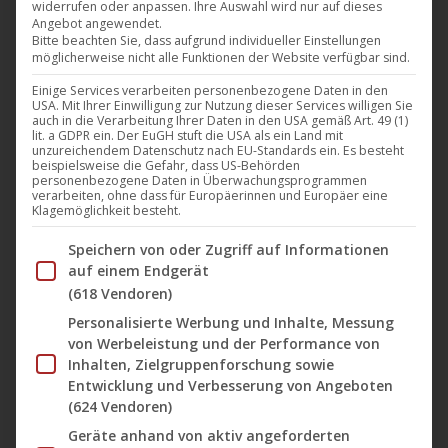
widerrufen oder anpassen. Ihre Auswahl wird nur auf dieses
Offensichtlich wurde hier jemand dieses Jahr bereits
Angebot angewendet.
frühzeitig von der Sonne umarmt.
Forteba
’s neue EP
Bitte beachten Sie, dass aufgrund individueller Einstellungen
möglicherweise nicht alle Funktionen der Website verfügbar sind.
„
Airspot
“ auf dem Label
Plastic City
ist nicht nur ein
wahres musikalisches Juwel, sondern auch eine wahre Ode
Einige Services verarbeiten personenbezogene Daten in den
USA. Mit Ihrer Einwilligung zur Nutzung dieser Services willigen Sie
von
Krisztian Dobrocsi
an den Sommer.
auch in die Verarbeitung Ihrer Daten in den USA gemäß Art. 49 (1)
lit. a GDPR ein. Der EuGH stuft die USA als ein Land mit
unzureichendem Datenschutz nach EU-Standards ein. Es besteht
beispielsweise die Gefahr, dass US-Behörden
Die A-Seite „
Airspot
“ ist ein ausgebuffter Verführer, der
personenbezogene Daten in Überwachungsprogrammen
verarbeiten, ohne dass für Europäerinnen und Europäer eine
vor Sommergefühlen nur so strotzt mit seinem
Klagemöglichkeit besteht.
kompromisslosen Groove und atmosphärischen
Im Folgenden finden Sie eine Liste der Zwecke des IAB Tran
Speichern von oder Zugriff auf Informationen
Elementen. „
Jetfinder
“ – die B-Seite – knöpft nahtlos an
auf einem Endgerät
und offenbart einen gar atmosphärischeren Klangteppich
(618 Vendoren)
mit massenhaft satten Soundfragmenten, untermauert mit
Personalisierte Werbung und Inhalte, Messung
einem stampfenden Groove und einer
von Werbeleistung und der Performance von
Inhalten, Zielgruppenforschung sowie
bewegungsfreudigen Bassline.
Entwicklung und Verbesserung von Angeboten
(624 Vendoren)
Die EP „
Airspot
“ ist ab heute überall erhältlich.
Geräte anhand von aktiv angeforderten