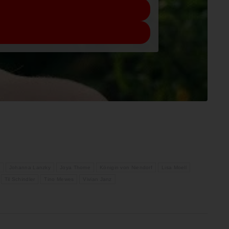
Johanna Lanzky
Joya Thome
Königin von Niendorf
Lisa Moell
Til Schindler
Tino Mewes
Vivian Janz