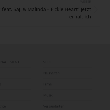
WEITER
 feat. Saji & Malinda – Fickle Heart“ jetzt
erhältlich
ANAGEMENT
SHOP
Neuheiten
e
Filme
Musik
chte
Versandarten