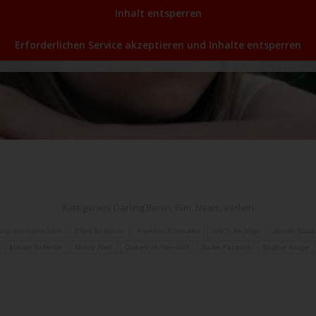
Inhalt entsperren
Erforderlichen Service akzeptieren und Inhalte entsperren
Kategorien:
Darling Berlin
,
Film
,
News
,
Verleih
nny Sonnenschein
Elias Sebastin
Frederik Schindler
Ivo T. Michligk
Jamila Saab
Miriam Schmidt
Moritz Riek
Queen of Niendorf
Salim Fazzani
Sophie Kluge