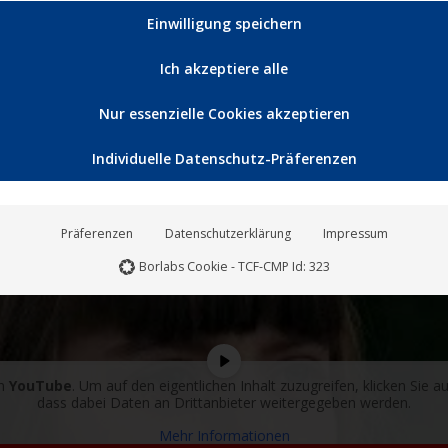
Einwilligung speichern
Ich akzeptiere alle
Nur essenzielle Cookies akzeptieren
Individuelle Datenschutz-Präferenzen
Präferenzen
Datenschutzerklärung
Impressum
Borlabs Cookie - TCF-CMP Id: 323
on
YouTube
. Um auf den eigentlichen Inhalt zuzugreifen, klicken Sie au
dass dabei Daten an Drittanbieter weitergegeben werden.
Mehr Informationen