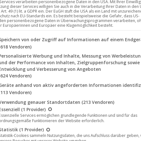
 Services verarbeiten personenbezogene Daten in den USA. Mit Ihrer Einwilli
tzung dieser Services willigen Sie auch in die Verarbeitung Ihrer Daten in den
Art. 49 (1) lit. a GDPR ein. Der EuGH stuft die USA als ein Land mit unzureich
chutz nach EU-Standards ein. Es besteht beispielsweise die Gefahr, dass US-
den personenbezogene Daten in Überwachungsprogrammen verarbeiten, o
ür Europäerinnen und Europäer eine Klagemöglichkeit besteht.
lgenden finden Sie eine Liste der Zwecke des IAB Transparency a
Speichern von oder Zugriff auf Informationen auf einem Endger
(618 Vendoren)
Personalisierte Werbung und Inhalte, Messung von Werbeleistu
und der Performance von Inhalten, Zielgruppenforschung sowie
Entwicklung und Verbesserung von Angeboten
(624 Vendoren)
Geräte anhand von aktiv angeforderten Informationen identifiz
(113 Vendoren)
Verwendung genauer Standortdaten
(213 Vendoren)
lgt eine Liste der Service-Gruppen, für die eine Einwilligung erte
Essenziell
(1 Provider)
 hat in Frankreich seit Ende August 15.000 Kinobesuche erreicht. 
Essenzielle Services ermöglichen grundlegende Funktionen und sind für das
nden gesehen. Seit dem 16. November läuft der Film in Deutsch
ordnungsgemäße Funktionieren der Website erforderlich.
oya Thome zudem den Deutschen Regiepreis „
Metropolis
“ für de
Statistik
(1 Provider)
Statistik-Cookies sammeln Nutzungsdaten, die uns Aufschluss darüber geben,
unsere Besucher mit unserer Website umgehen.