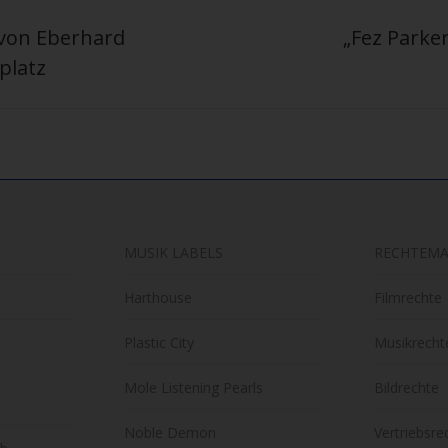
 von Eberhard
„Fez Parker
Nächster
platz
Beitrag:
MUSIK LABELS
RECHTEM
Harthouse
Filmrechte
Plastic City
Musikrecht
Mole Listening Pearls
Bildrechte
Noble Demon
Vertriebsre