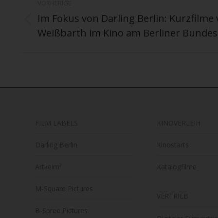
VORHERIGE
Im Fokus von Darling Berlin: Kurzfilme
Vorheriger
Weißbarth im Kino am Berliner Bundes
Beitrag:
FILM LABELS
KINOVERLEIH
Darling Berlin
Kinostarts
Artkeim²
Katalogfilme
M-Square Pictures
VERTRIEB
B-Spree Pictures