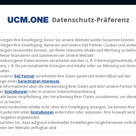
Datenschutz-Präferenz
ILM LABELS
KINOVERLEIH
MUSIK LABELS
RECHTEMAN
nötigen Ihre Einwilligung, bevor Sie unsere Website weiter besuchen können.
nötigen Ihre Einwilligung, damit wir und unsere 843 Partner Cookies und ande
logien verwenden können, um Ihnen relevante Inhalte und Werbung zu liefern
Weise finanzieren und optimieren wir unsere Website.
enbezogene Daten können verarbeitet werden (z. B. Erkennungsmerkmale, I
erlin) jetzt mit über 24.000 Zuschaue
en), z. B. für personalisierte Anzeigen und Inhalte oder zur Messung von Anz
alten.
 unserer
843 Partner
verarbeiten Ihre Daten (jederzeit widerrufbar) auf der
age eines
berechtigten Interesses
.
e Informationen über die Verwendung Ihrer Daten und über unsere Partner f
ter
Einstellungen
oder in unserer Datenschutzerklärung.
teht keine Verpflichtung, der Verarbeitung Ihrer Daten zuzustimmen, um dies
t zu nutzen.
nnen bestimmte Inhalte nicht ohne Ihre Einwilligung anzeigen. Sie können Ihre
l jederzeit unter
Einstellungen
widerrufen oder anpassen. Ihre Auswahl wird 
 Angebot angewendet.
beachten Sie, dass aufgrund individueller Einstellungen möglicherweise nicht al
onen der Website verfügbar sind.