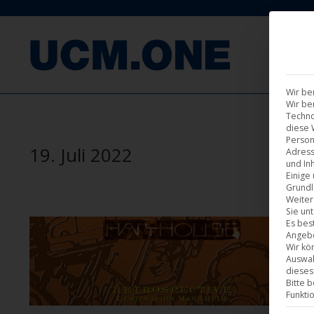
F
Wir be
Wir be
Techno
diese 
Person
19. Juli 2022
Adress
und Inh
Einige
Grundl
Weiter
Sie un
Es bes
Angebo
Wir kö
Auswah
dieses
Bitte 
Funkti