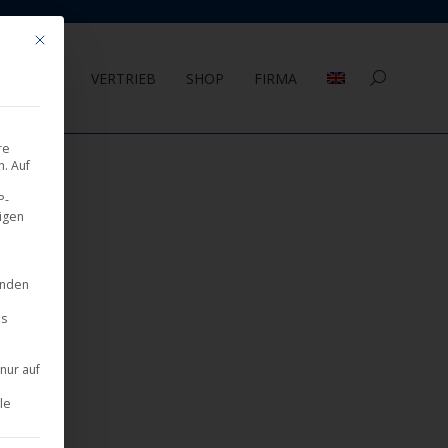
Mit diesem Button wird der Dialog geschlossen. Seine Funktionalität ist 
AGEMENT
VERTRIEB
SHOP
FIRMA
Search:
re
. Auf
P-
eigen
inden
es
nur auf
le