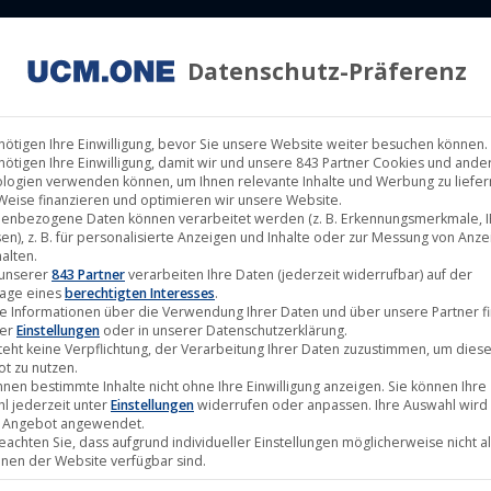
Datenschutz-Präferenz
ILM LABELS
KINOVERLEIH
MUSIK LABELS
RECHTEMAN
nötigen Ihre Einwilligung, bevor Sie unsere Website weiter besuchen können.
nötigen Ihre Einwilligung, damit wir und unsere 843 Partner Cookies und ande
logien verwenden können, um Ihnen relevante Inhalte und Werbung zu liefern
Weise finanzieren und optimieren wir unsere Website.
enbezogene Daten können verarbeitet werden (z. B. Erkennungsmerkmale, I
en), z. B. für personalisierte Anzeigen und Inhalte oder zur Messung von Anz
alten.
 unserer
843 Partner
verarbeiten Ihre Daten (jederzeit widerrufbar) auf der
age eines
berechtigten Interesses
.
e Informationen über die Verwendung Ihrer Daten und über unsere Partner f
ter
Einstellungen
oder in unserer Datenschutzerklärung.
teht keine Verpflichtung, der Verarbeitung Ihrer Daten zuzustimmen, um dies
t zu nutzen.
nnen bestimmte Inhalte nicht ohne Ihre Einwilligung anzeigen. Sie können Ihre
l jederzeit unter
Einstellungen
widerrufen oder anpassen. Ihre Auswahl wird 
 Angebot angewendet.
beachten Sie, dass aufgrund individueller Einstellungen möglicherweise nicht al
onen der Website verfügbar sind.