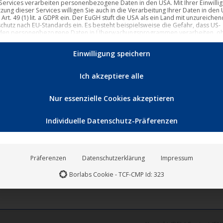
 Services verarbeiten personenbezogene Daten in den USA. Mit Ihrer Einwilli
tzung dieser Services willigen Sie auch in die Verarbeitung Ihrer Daten in den
Art. 49 (1) lit. a GDPR ein. Der EuGH stuft die USA als ein Land mit unzureich
chutz nach EU-Standards ein. Es besteht beispielsweise die Gefahr, dass US-
den personenbezogene Daten in Überwachungsprogrammen verarbeiten, o
ür Europäerinnen und Europäer eine Klagemöglichkeit besteht.
Einwilligung speichern
lgenden finden Sie eine Liste der Zwecke des IAB Transparency a
Speichern von oder Zugriff auf Informationen auf einem Endger
(618 Vendoren)
Ich akzeptiere alle
Personalisierte Werbung und Inhalte, Messung von Werbeleistu
Nur essenzielle Cookies akzeptieren
und der Performance von Inhalten, Zielgruppenforschung sowie
Entwicklung und Verbesserung von Angeboten
(624 Vendoren)
Individuelle Datenschutz-Präferenzen
Geräte anhand von aktiv angeforderten Informationen identifiz
(113 Vendoren)
Präferenzen
Datenschutzerklärung
Impressum
Verwendung genauer Standortdaten
(213 Vendoren)
lgt eine Liste der Service-Gruppen, für die eine Einwilligung erte
Essenziell
(1 Provider)
Borlabs Cookie - TCF-CMP Id: 323
Essenzielle Services ermöglichen grundlegende Funktionen und sind für das
ordnungsgemäße Funktionieren der Website erforderlich.
Statistik
(1 Provider)
Statistik-Cookies sammeln Nutzungsdaten, die uns Aufschluss darüber geben,
unsere Besucher mit unserer Website umgehen.