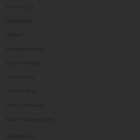
FILM LABELS
Produk
gewäh
Darling Berlin
werde
Artkeim²
M-Square Pictures
B-Spree Pictures
ITN Germany
U1 Films Berlin
Zeitlose Filmkunst
NONFY Documentaries
KINOVERLEIH