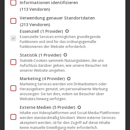
9,95
€
Informationen identifizieren
Varian
(113 Vendoren)
auf.
Verwendung genauer Standortdaten
Die
(213 Vendoren)
Optio
Es folgt eine Liste der Service-Gruppen, für die eine Einwil
Essenziell
(1 Provider)
Essenzielle Services ermöglichen grundlegende
könne
Funktionen und sind für das ordnungsgemäße
auf
Funktionieren der Website erforderlich.
der
Statistik
(1 Provider)
Statistik-Cookies sammeln Nutzungsdaten, die uns
Produk
Aufschluss darüber geben, wie unsere Besucher mit
gewäh
unserer Website umgehen.
werde
Marketing
(4 Provider)
Marketing Services werden von Drittanbietern oder
Herausgebern genutzt, um personalisierte Werbung
anzuzeigen. Sie tun dies, indem sie Besucher über
Websites hinweg verfolgen.
Externe Medien
(5 Provider)
Inhalte von Videoplattformen und Social-Media-Plattformen
werden standardmäßig blockiert. Wenn externe Services
akzeptiert werden, ist für den Zugriff auf diese Inhalte
keine manuelle Einwilligung mehr erforderlich.