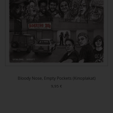
Diese
Produ
weist
Bloody Nose, Empty Pockets (Kinoplakat)
mehre
9,95
€
Varian
auf.
Die
Optio