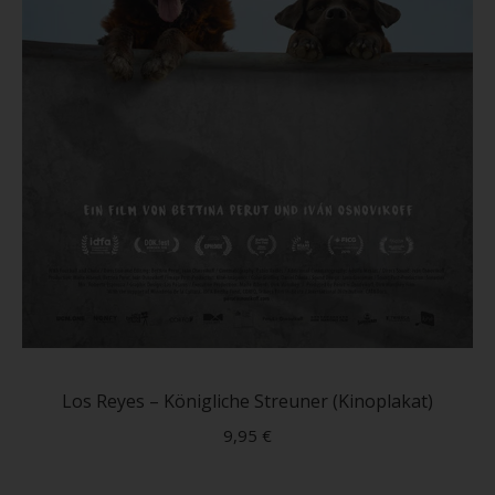
Diese
Produ
weist
Los Reyes – Königliche Streuner (Kinoplakat)
mehre
9,95
€
Varian
auf.