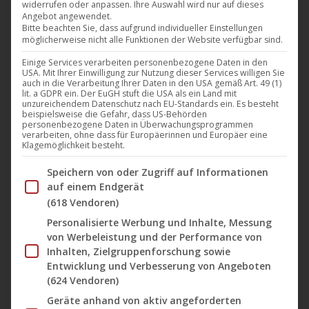
widerrufen oder anpassen. Ihre Auswahl wird nur auf dieses
Angebot angewendet.
Bitte beachten Sie, dass aufgrund individueller Einstellungen
möglicherweise nicht alle Funktionen der Website verfügbar sind.
Einige Services verarbeiten personenbezogene Daten in den
USA. Mit Ihrer Einwilligung zur Nutzung dieser Services willigen Sie
auch in die Verarbeitung Ihrer Daten in den USA gemäß Art. 49 (1)
lit. a GDPR ein. Der EuGH stuft die USA als ein Land mit
unzureichendem Datenschutz nach EU-Standards ein. Es besteht
beispielsweise die Gefahr, dass US-Behörden
personenbezogene Daten in Überwachungsprogrammen
verarbeiten, ohne dass für Europäerinnen und Europäer eine
Klagemöglichkeit besteht.
Im Folgenden finden Sie eine Liste der Zwecke des IAB Tran
Speichern von oder Zugriff auf Informationen
auf einem Endgerät
(618 Vendoren)
Personalisierte Werbung und Inhalte, Messung
von Werbeleistung und der Performance von
Diese
Inhalten, Zielgruppenforschung sowie
Entwicklung und Verbesserung von Angeboten
Produ
(624 Vendoren)
weist
Neo Nuggets – Eine Pulled Pork Komödie (Kinoplakat)
Geräte anhand von aktiv angeforderten
mehre