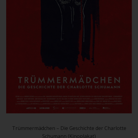
Diese
Produ
weist
Trümmermädchen – Die Geschichte der Charlotte
mehre
Schumann (Kinoplakat)