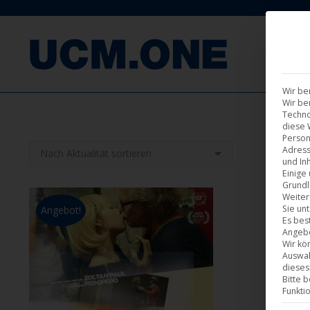
F
Wir be
Wir be
Techno
diese 
Person
Adress
und Inh
Einige
Grundl
Weiter
Sie un
Angebot!
Es bes
Angebo
Wir kö
Auswah
dieses
Bitte 
Funkti