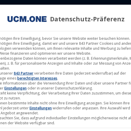
Datenschutz-Präferenz
ILM LABELS
KINOVERLEIH
MUSIK LABELS
RECHTEMAN
nötigen Ihre Einwilligung, bevor Sie unsere Website weiter besuchen können.
nötigen Ihre Einwilligung, damit wir und unsere 843 Partner Cookies und ande
logien verwenden können, um Ihnen relevante Inhalte und Werbung zu liefern
Weise finanzieren und optimieren wir unsere Website.
enbezogene Daten können verarbeitet werden (z. B. Erkennungsmerkmale, I
en), z. B. für personalisierte Anzeigen und Inhalte oder zur Messung von Anz
Einzelnes Ergebnis wird ange
alten.
 unserer
843 Partner
verarbeiten Ihre Daten (jederzeit widerrufbar) auf der
age eines
berechtigten Interesses
.
e Informationen über die Verwendung Ihrer Daten und über unsere Partner f
ter
Einstellungen
oder in unserer Datenschutzerklärung.
teht keine Verpflichtung, der Verarbeitung Ihrer Daten zuzustimmen, um dies
t zu nutzen.
nnen bestimmte Inhalte nicht ohne Ihre Einwilligung anzeigen. Sie können Ihre
l jederzeit unter
Einstellungen
widerrufen oder anpassen. Ihre Auswahl wird 
 Angebot angewendet.
beachten Sie, dass aufgrund individueller Einstellungen möglicherweise nicht al
onen der Website verfügbar sind.