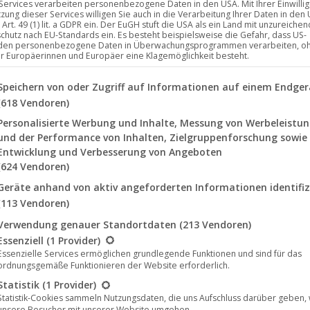
 Services verarbeiten personenbezogene Daten in den USA. Mit Ihrer Einwilli
tzung dieser Services willigen Sie auch in die Verarbeitung Ihrer Daten in den
Art. 49 (1) lit. a GDPR ein. Der EuGH stuft die USA als ein Land mit unzureich
chutz nach EU-Standards ein. Es besteht beispielsweise die Gefahr, dass US-
den personenbezogene Daten in Überwachungsprogrammen verarbeiten, o
ür Europäerinnen und Europäer eine Klagemöglichkeit besteht.
lgenden finden Sie eine Liste der Zwecke des IAB Transparency a
Speichern von oder Zugriff auf Informationen auf einem Endger
(618 Vendoren)
Personalisierte Werbung und Inhalte, Messung von Werbeleistu
und der Performance von Inhalten, Zielgruppenforschung sowie
Entwicklung und Verbesserung von Angeboten
(624 Vendoren)
Geräte anhand von aktiv angeforderten Informationen identifiz
(113 Vendoren)
Verwendung genauer Standortdaten
(213 Vendoren)
lgt eine Liste der Service-Gruppen, für die eine Einwilligung erte
Essenziell
(1 Provider)
Essenzielle Services ermöglichen grundlegende Funktionen und sind für das
ordnungsgemäße Funktionieren der Website erforderlich.
Statistik
(1 Provider)
Statistik-Cookies sammeln Nutzungsdaten, die uns Aufschluss darüber geben,
unsere Besucher mit unserer Website umgehen.