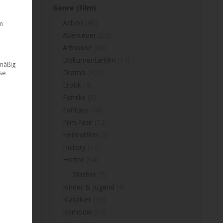
Genre (Film)
Action
(48)
m
Abenteuer
(23)
Arthouse
(60)
Dokumentarfilm
(17)
dmäßig
Drama
(102)
ese
Erotik
(4)
Familie
(8)
Fantasy
(18)
Film-Noir
(12)
Heimatfilm
(3)
History
(17)
Horror
(64)
Slasher
(7)
Kinder & Jugend
(4)
Klassiker
(93)
Komödie
(53)