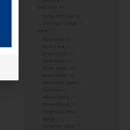
Elektronica
(6)
Gothic Electronic
(3)
Listening / Lounge
(1)
Metal
(68)
Black Metal
(8)
Black n Roll
(2)
Death Metal
(22)
Djent Metal
(1)
Doom Metal
(27)
Heavy Metal
(14)
Melancholic Metal
(9)
Metalcore
(2)
Melodic Metal
(21)
Modern Metal
(4)
Progressive Metal
(2)
Sludge
(4)
Symphonic Metal
(9)