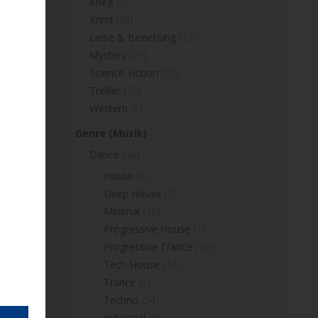
Krieg
(6)
Krimi
(29)
Liebe & Beziehung
(13)
Mystery
(21)
Science-Fiction
(27)
Thriller
(35)
Western
(6)
Genre (Musik)
Dance
(58)
House
(2)
Deep House
(2)
Minimal
(40)
Progressive House
(1)
Progressive Trance
(10)
Tech-House
(12)
Trance
(8)
Techno
(54)
Industrial
(1)