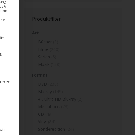
gung
 USA
endem
Produktfilter
hne
Art
nd Consent Framework (TCF), für die eine Einwilligung erteilt w
ät
Bücher
(3)
Filme
(260)
ng
Serien
(5)
Musik
(138)
Format
ieren
DVD
(230)
Blu-ray
(149)
4K Ultra HD Blu-ray
(2)
ilt werden kann. Die erste Service-Gruppe ist essenziell und kann
Mediabook
(73)
CD
(49)
Vinyl
(84)
Sonderedition
(24)
 wie