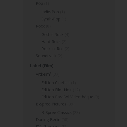
Pop
(1)
Indie-Pop
(1)
Synth-Pop
(1)
Rock
(8)
Gothic Rock
(4)
Hard-Rock
(2)
Rock 'n' Roll
(2)
Soundtrack
(2)
Label (Film)
Artkeim²
(37)
Edition Cinefest
(1)
Édition Film Noir
(12)
Édition ParaSol Videothèque
(9)
B-Spree Pictures
(39)
B-Spree Classics
(23)
Darling Berlin
(58)
ITN Germany
(8)