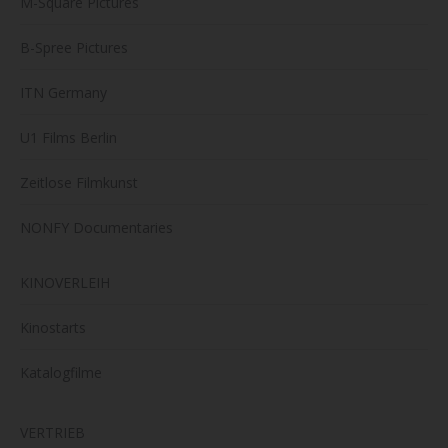
M-Square Pictures
B-Spree Pictures
ITN Germany
U1 Films Berlin
Zeitlose Filmkunst
NONFY Documentaries
KINOVERLEIH
Kinostarts
Katalogfilme
VERTRIEB