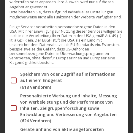
widerrufen oder anpassen. Ihre Auswahl wird nur auf dieses
Angebot angewendet.
Mit der „
Bass Care (Remixes)
“ liefert
LOFT 15 A
ein
Bitte beachten Sie, dass aufgrund individueller Einstellungen
möglicherweise nicht alle Funktionen der Website verfügbar sind.
kraftvolles Update zu einem der markantesten Tracks
Einige Services verarbeiten personenbezogene Daten in den
ihres gefeierten Albums „
Me, Myself & I
“ (2024). Die EP
USA. Mit Ihrer Einwilligung zur Nutzung dieser Services willigen Sie
bringt frischen Wind in den deepen, bassgetriebenen
auch in die Verarbeitung Ihrer Daten in den USA gemäß Art. 49 (1)
lit. a GDPR ein. Der EuGH stuft die USA als ein Land mit
Originaltrack und lädt namhafte Künstler*innen der
unzureichendem Datenschutz nach EU-Standards ein. Es besteht
beispielsweise die Gefahr, dass US-Behörden
elektronischen Szene ein, ihre ganz eigenen
personenbezogene Daten in Überwachungsprogrammen
verarbeiten, ohne dass für Europäerinnen und Europäer eine
Interpretationen beizusteuern. Das Ergebnis ist eine
Klagemöglichkeit besteht.
stilistisch vielseitige und klanglich mitreißende EP
, die
Im Folgenden finden Sie eine Liste der Zwecke des IAB Tran
Speichern von oder Zugriff auf Informationen
mühelos zwischen Deep House, Dub und melodischem
auf einem Endgerät
Techno oszilliert.
(618 Vendoren)
Personalisierte Werbung und Inhalte, Messung
von Werbeleistung und der Performance von
Der Ursprungstitel „
Bass Care
“ besticht durch seine
Inhalten, Zielgruppenforschung sowie
organische Tiefe, elegante Percussions und einen
Entwicklung und Verbesserung von Angeboten
rollenden Groove, der sofort in Körper und Geist greift.
(624 Vendoren)
Bereits auf dem Album „
Me, Myself & I
“ überzeugte der
Geräte anhand von aktiv angeforderten