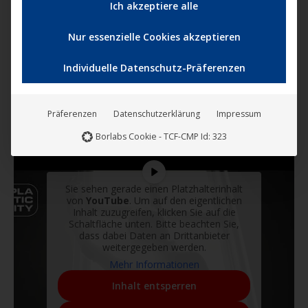
Ich akzeptiere alle
Nur essenzielle Cookies akzeptieren
Individuelle Datenschutz-Präferenzen
Präferenzen
Datenschutzerklärung
Impressum
Borlabs Cookie - TCF-CMP Id: 323
Sie sehen gerade einen Platzhalterinhalt
von
YouTube
. Um auf den eigentlichen
Inhalt zuzugreifen, klicken Sie auf die
Schaltfläche unten. Bitte beachten Sie,
dass dabei Daten an Drittanbieter
weitergegeben werden.
Mehr Informationen
Inhalt entsperren