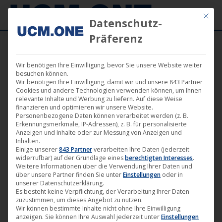
Mit die
Datenschutz-
Präferenz
Wir benötigen Ihre Einwilligung, bevor Sie unsere Website weiter
🎵 LOFT 15 A veröffentlicht Remixes des
besuchen können.
Wir benötigen Ihre Einwilligung, damit wir und unsere 843 Partner
Titels „Bass Care“, der im Original auf dem
Cookies und andere Technologien verwenden können, um Ihnen
relevante Inhalte und Werbung zu liefern. Auf diese Weise
Album „Me, Myself & I“ zu finden ist
finanzieren und optimieren wir unsere Website.
Personenbezogene Daten können verarbeitet werden (z. B.
Erkennungsmerkmale, IP-Adressen), z. B. für personalisierte
Anzeigen und Inhalte oder zur Messung von Anzeigen und
Inhalten.
Einige unserer
843 Partner
verarbeiten Ihre Daten (jederzeit
widerrufbar) auf der Grundlage eines
berechtigten Interesses
.
Feb.
Weitere Informationen über die Verwendung Ihrer Daten und
21
über unsere Partner finden Sie unter
Einstellungen
oder in
unserer Datenschutzerklärung.
Es besteht keine Verpflichtung, der Verarbeitung Ihrer Daten
2025
zuzustimmen, um dieses Angebot zu nutzen.
Wir können bestimmte Inhalte nicht ohne Ihre Einwilligung
anzeigen. Sie können Ihre Auswahl jederzeit unter
Einstellungen