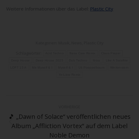
Weitere Informationen über das Label:
Plastic City
Kategorien:
Musik
,
News
,
Plastic City
Schlagwörter:
Acid Techno
Bass Care Remix
Claus Pieper
Deep House
Deep House 2025
Dub Techno
Ibiza
Like A Satellite
LOFT 15 A
Me Myself & I
Myself & I
Uli Poeppelbaum
Winkenstern
Ye-Llow Remix
Kommentarnavigation
VORHERIGE
🎵 „Dawn of Solace“ veröffentlichen neues
Album „Affliction Vortex“ auf dem Label
Vorheriger
Beitrag:
Noble Demon