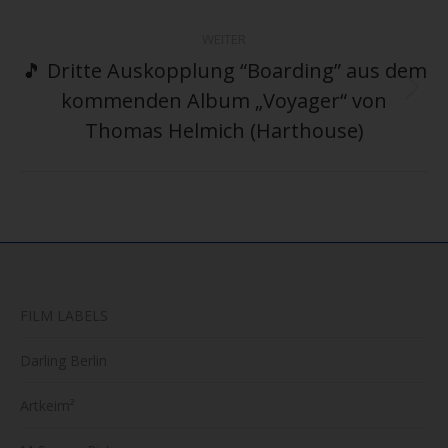
WEITER
🎵 Dritte Auskopplung “Boarding” aus dem
kommenden Album „Voyager“ von
Nächster
Beitrag:
Thomas Helmich (Harthouse)
FILM LABELS
Darling Berlin
Artkeim²