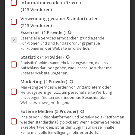
Track durch seine ausgeklügelte Struktur und die subtile
Informationen identifizieren
Mischung aus Minimal, Dub House und futuristischen Vibes.
(113 Vendoren)
Mit der Remix EP wird dieser Soundkosmos nun klanglich
Verwendung genauer Standortdaten
(213 Vendoren)
erweitert
–
vielfältig, überraschend und absolut
Es folgt eine Liste der Service-Gruppen, für die eine Einwil
Essenziell
(1 Provider)
clubtauglich
.
Essenzielle Services ermöglichen grundlegende
Funktionen und sind für das ordnungsgemäße
Funktionieren der Website erforderlich.
Die Remixes im Überblick:
Statistik
(1 Provider)
Statistik-Cookies sammeln Nutzungsdaten, die uns
🎧
Ye-Llow – Mamasita Dub:
Mit einer gehörigen Portion
Aufschluss darüber geben, wie unsere Besucher mit
Funk und einem soften Deep House-Vibe verleiht
Ye-Llow
unserer Website umgehen.
dem Track eine verspielte, zugleich entspannte
Marketing
(4 Provider)
Marketing Services werden von Drittanbietern oder
Atmosphäre. Rhythmische Leichtigkeit trifft auf warme
Herausgebern genutzt, um personalisierte Werbung
Basslinien und schwebende Elemente – perfekt für
anzuzeigen. Sie tun dies, indem sie Besucher über
Websites hinweg verfolgen.
Sonnenuntergangssets oder späte Clubmomente mit Stil.
Externe Medien
(5 Provider)
🎧
Uli Poeppelbaum & Winkenstern Remix:
Ein
Inhalte von Videoplattformen und Social-Media-Plattformen
werden standardmäßig blockiert. Wenn externe Services
tiefgreifender, hypnotischer Rework, der den Originaltrack
akzeptiert werden, ist für den Zugriff auf diese Inhalte
in eine neue Dimension katapultiert. Acid-inspirierte
keine manuelle Einwilligung mehr erforderlich.