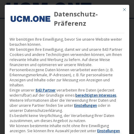
Mit die
Datenschutz-
Präferenz
Wir benötigen Ihre Einwilligung, bevor Sie unsere Website weiter
19. Mai 2026
besuchen können.
Wir benötigen Ihre Einwilligung, damit wir und unsere 843 Partner
Cookies und andere Technologien verwenden können, um Ihnen
relevante Inhalte und Werbung zu liefern. Auf diese Weise
finanzieren und optimieren wir unsere Website.
Personenbezogene Daten können verarbeitet werden (z. B.
Erkennungsmerkmale, IP-Adressen), z. B. für personalisierte
Anzeigen und Inhalte oder zur Messung von Anzeigen und
Inhalten.
Einige unserer
843 Partner
verarbeiten Ihre Daten (jederzeit
widerrufbar) auf der Grundlage eines
berechtigten Interesses
.
Weitere Informationen über die Verwendung Ihrer Daten und
über unsere Partner finden Sie unter
Einstellungen
oder in
unserer Datenschutzerklärung.
Es besteht keine Verpflichtung, der Verarbeitung Ihrer Daten
zuzustimmen, um dieses Angebot zu nutzen.
🎵 Marianas Rest veröffentlichen
Wir können bestimmte Inhalte nicht ohne Ihre Einwilligung
anzeigen. Sie können Ihre Auswahl jederzeit unter
Einstellungen
neues Lyric-Video zu „Rat In The Wall“