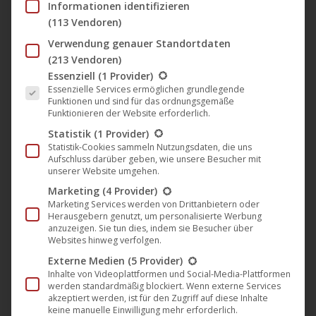
INTERNATIONAL TITLE
Informationen identifizieren
Hate Is My God
(113 Vendoren)
Verwendung genauer Standortdaten
RELEASE DATE
(213 Vendoren)
2025-Jul-04
Es folgt eine Liste der Service-Gruppen, für die eine Einwil
Essenziell
(1 Provider)
Essenzielle Services ermöglichen grundlegende
HD/SD
Funktionen und sind für das ordnungsgemäße
HD
Funktionieren der Website erforderlich.
Statistik
(1 Provider)
ORIGINAL LANGUAGES
Statistik-Cookies sammeln Nutzungsdaten, die uns
Italian
Aufschluss darüber geben, wie unsere Besucher mit
unserer Website umgehen.
COUNTRY OF ORIGIN
Marketing
(4 Provider)
Italy
Marketing Services werden von Drittanbietern oder
Herausgebern genutzt, um personalisierte Werbung
DUBS
anzuzeigen. Sie tun dies, indem sie Besucher über
Websites hinweg verfolgen.
German
Externe Medien
(5 Provider)
YEAR
Inhalte von Videoplattformen und Social-Media-Plattformen
werden standardmäßig blockiert. Wenn externe Services
1969
akzeptiert werden, ist für den Zugriff auf diese Inhalte
keine manuelle Einwilligung mehr erforderlich.