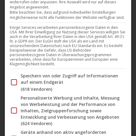
widerrufen oder anpassen. Ihre Auswahl wird nur auf dieses
Angebot angewendet.
Bitte beachten Sie, dass aufgrund individueller Einstellungen
möglicherweise nicht alle Funktionen der Website verfügbar sind.
Einige Services verarbeiten personenbezogene Daten in den
USA. Mit Ihrer Einwilligung zur Nutzung dieser Services willigen Sie
auch in die Verarbeitung Ihrer Daten in den USA gemäß Art. 49 (1)
lit. a GDPR ein. Der EuGH stuft die USA als ein Land mit
unzureichendem Datenschutz nach EU-Standards ein. Es besteht
beispielsweise die Gefahr, dass US-Behörden
personenbezogene Daten in Überwachungsprogrammen
verarbeiten, ohne dass für Europäerinnen und Europäer eine
Klagemöglichkeit besteht.
Im Folgenden finden Sie eine Liste der Zwecke des IAB Tran
Speichern von oder Zugriff auf Informationen
auf einem Endgerät
Il Nero – Hass war sein
(618 Vendoren)
Personalisierte Werbung und Inhalte, Messung
Gebet
von Werbeleistung und der Performance von
Inhalten, Zielgruppenforschung sowie
Entwicklung und Verbesserung von Angeboten
ORIGINAL TITLE
(624 Vendoren)
L'odio è il mio Dio
Geräte anhand von aktiv angeforderten