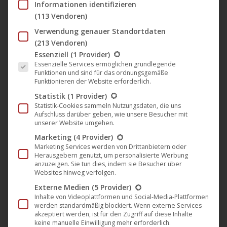
Informationen identifizieren
RELEASE DATE
(113 Vendoren)
2024-Aug-05
Verwendung genauer Standortdaten
(213 Vendoren)
HD/SD
Es folgt eine Liste der Service-Gruppen, für die eine Einwil
Essenziell
(1 Provider)
HD
Essenzielle Services ermöglichen grundlegende
Funktionen und sind für das ordnungsgemäße
ORIGINAL LANGUAGES
Funktionieren der Website erforderlich.
French
Statistik
(1 Provider)
Statistik-Cookies sammeln Nutzungsdaten, die uns
COUNTRY OF ORIGIN
Aufschluss darüber geben, wie unsere Besucher mit
France
unserer Website umgehen.
Marketing
(4 Provider)
DUBS
Marketing Services werden von Drittanbietern oder
German
Herausgebern genutzt, um personalisierte Werbung
anzuzeigen. Sie tun dies, indem sie Besucher über
Websites hinweg verfolgen.
YEAR
1959
Externe Medien
(5 Provider)
Inhalte von Videoplattformen und Social-Media-Plattformen
RUNTIME
werden standardmäßig blockiert. Wenn externe Services
akzeptiert werden, ist für den Zugriff auf diese Inhalte
100 minutes
keine manuelle Einwilligung mehr erforderlich.