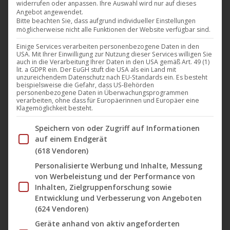
widerrufen oder anpassen. Ihre Auswahl wird nur auf dieses
Angebot angewendet.
Bitte beachten Sie, dass aufgrund individueller Einstellungen
möglicherweise nicht alle Funktionen der Website verfügbar sind.
Einige Services verarbeiten personenbezogene Daten in den
USA. Mit Ihrer Einwilligung zur Nutzung dieser Services willigen Sie
auch in die Verarbeitung Ihrer Daten in den USA gemäß Art. 49 (1)
lit. a GDPR ein. Der EuGH stuft die USA als ein Land mit
unzureichendem Datenschutz nach EU-Standards ein. Es besteht
beispielsweise die Gefahr, dass US-Behörden
personenbezogene Daten in Überwachungsprogrammen
verarbeiten, ohne dass für Europäerinnen und Europäer eine
Klagemöglichkeit besteht.
Im Folgenden finden Sie eine Liste der Zwecke des IAB Tran
Speichern von oder Zugriff auf Informationen
auf einem Endgerät
Gezeichnet: Arsène Lupin
(618 Vendoren)
Personalisierte Werbung und Inhalte, Messung
ORIGINAL TITLE
von Werbeleistung und der Performance von
Inhalten, Zielgruppenforschung sowie
Signé: Arsène Lupin
Entwicklung und Verbesserung von Angeboten
INTERNATIONAL TITLE
(624 Vendoren)
Signed, Arsene Lupin
Geräte anhand von aktiv angeforderten