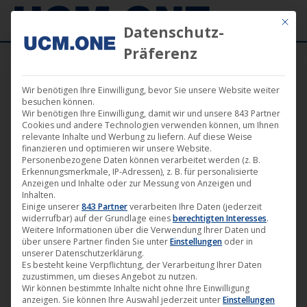
Mit die
Datenschutz-
Präferenz
Wir benötigen Ihre Einwilligung, bevor Sie unsere Website weiter
Commander Tom ‎– The Vulcan* | Noom
besuchen können.
Wir benötigen Ihre Einwilligung, damit wir und unsere 843 Partner
20R (12″ Edged, digital) | 1996
Cookies und andere Technologien verwenden können, um Ihnen
relevante Inhalte und Werbung zu liefern. Auf diese Weise
finanzieren und optimieren wir unsere Website.
Personenbezogene Daten können verarbeitet werden (z. B.
Erkennungsmerkmale, IP-Adressen), z. B. für personalisierte
Anzeigen und Inhalte oder zur Messung von Anzeigen und
Inhalten.
Einige unserer
843 Partner
verarbeiten Ihre Daten (jederzeit
widerrufbar) auf der Grundlage eines
berechtigten Interesses
.
Weitere Informationen über die Verwendung Ihrer Daten und
über unsere Partner finden Sie unter
Einstellungen
oder in
unserer Datenschutzerklärung.
Es besteht keine Verpflichtung, der Verarbeitung Ihrer Daten
zuzustimmen, um dieses Angebot zu nutzen.
Wir können bestimmte Inhalte nicht ohne Ihre Einwilligung
anzeigen. Sie können Ihre Auswahl jederzeit unter
Einstellungen