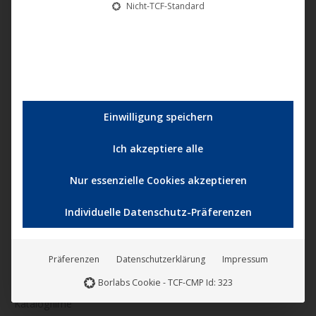
Nicht-TCF-Standard
Artkeim²
M-Square Pictures
B-Spree Pictures
ITN Germany
Einwilligung speichern
U1 Films Berlin
Ich akzeptiere alle
Zeitlose Filmkunst
Nur essenzielle Cookies akzeptieren
NONFY Documentaries
Individuelle Datenschutz-Präferenzen
KINOVERLEIH
Präferenzen
Datenschutzerklärung
Impressum
Kinostarts
Borlabs Cookie - TCF-CMP Id: 323
Katalogfilme