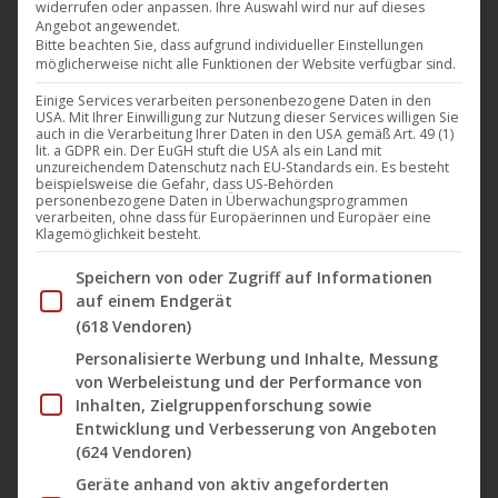
widerrufen oder anpassen. Ihre Auswahl wird nur auf dieses
Angebot angewendet.
Bitte beachten Sie, dass aufgrund individueller Einstellungen
möglicherweise nicht alle Funktionen der Website verfügbar sind.
Einige Services verarbeiten personenbezogene Daten in den
USA. Mit Ihrer Einwilligung zur Nutzung dieser Services willigen Sie
auch in die Verarbeitung Ihrer Daten in den USA gemäß Art. 49 (1)
lit. a GDPR ein. Der EuGH stuft die USA als ein Land mit
unzureichendem Datenschutz nach EU-Standards ein. Es besteht
beispielsweise die Gefahr, dass US-Behörden
personenbezogene Daten in Überwachungsprogrammen
verarbeiten, ohne dass für Europäerinnen und Europäer eine
Klagemöglichkeit besteht.
Im Folgenden finden Sie eine Liste der Zwecke des IAB Tran
Speichern von oder Zugriff auf Informationen
Share this...
auf einem Endgerät
(618 Vendoren)
Personalisierte Werbung und Inhalte, Messung
The Vulcan (The Advent Remix)
von Werbeleistung und der Performance von
The Vulcan
[digital only]
Inhalten, Zielgruppenforschung sowie
Entwicklung und Verbesserung von Angeboten
*
Die 12″ (limitiert auf 1.500 Stück) hat nur einen Titel auf
(624 Vendoren)
der A-Seite (One-Sided). Auf der B-Seite steht (edged): “20R
Geräte anhand von aktiv angeforderten