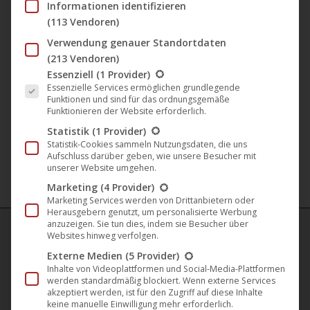
/ Commander Tom / The Vulcan / The Advent Remix /
Informationen identifizieren
(113 Vendoren)
[Noom Records Logo]).
Verwendung genauer Standortdaten
DISCOGS
(213 Vendoren)
Es folgt eine Liste der Service-Gruppen, für die eine Einwil
Essenziell
(1 Provider)
BEATPORT
Essenzielle Services ermöglichen grundlegende
Funktionen und sind für das ordnungsgemäße
Funktionieren der Website erforderlich.
APPLE MUSIC
Statistik
(1 Provider)
SPOTIFY
Statistik-Cookies sammeln Nutzungsdaten, die uns
Aufschluss darüber geben, wie unsere Besucher mit
unserer Website umgehen.
Marketing
(4 Provider)
Marketing Services werden von Drittanbietern oder
Herausgebern genutzt, um personalisierte Werbung
anzuzeigen. Sie tun dies, indem sie Besucher über
Websites hinweg verfolgen.
Externe Medien
(5 Provider)
FILM LABELS
Inhalte von Videoplattformen und Social-Media-Plattformen
werden standardmäßig blockiert. Wenn externe Services
Darling Berlin
akzeptiert werden, ist für den Zugriff auf diese Inhalte
keine manuelle Einwilligung mehr erforderlich.