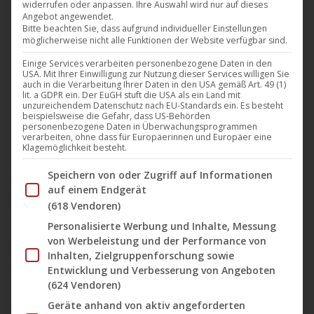
widerrufen oder anpassen. Ihre Auswahl wird nur auf dieses
Harthouse erhältlich
Angebot angewendet.
Bitte beachten Sie, dass aufgrund individueller Einstellungen
möglicherweise nicht alle Funktionen der Website verfügbar sind.
Harthouse
,
Musik
,
News
24. Mai 2024
Einige Services verarbeiten personenbezogene Daten in den
Der 2024er „Flockentanz“ Remake von
Boris
USA. Mit Ihrer Einwilligung zur Nutzung dieser Services willigen Sie
auch in die Verarbeitung Ihrer Daten in den USA gemäß Art. 49 (1)
Brejcha
selbst unterstreicht seine kontinuierliche
lit. a GDPR ein. Der EuGH stuft die USA als ein Land mit
Evolution als Künstler. Mit energiegeladenen Beats
unzureichendem Datenschutz nach EU-Standards ein. Es besteht
beispielsweise die Gefahr, dass US-Behörden
und einem unverwechselbaren Stil, der zum Tanzen
personenbezogene Daten in Überwachungsprogrammen
verarbeiten, ohne dass für Europäerinnen und Europäer eine
einlädt, zeigt dieser Track Brejchas Fähigkeit,…
Klagemöglichkeit besteht.
Im Folgenden finden Sie eine Liste der Zwecke des IAB Tran
Speichern von oder Zugriff auf Informationen
auf einem Endgerät
(618 Vendoren)
Personalisierte Werbung und Inhalte, Messung
von Werbeleistung und der Performance von
Inhalten, Zielgruppenforschung sowie
Entwicklung und Verbesserung von Angeboten
(624 Vendoren)
🎵 „Boris Brejcha – Club Vibes (Part
Geräte anhand von aktiv angeforderten