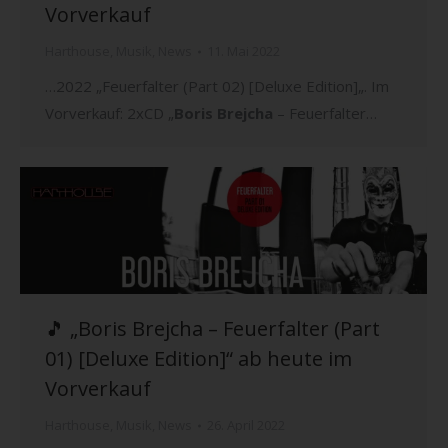
Vorverkauf
Harthouse
,
Musik
,
News
11. Mai 2022
…2022 „Feuerfalter (Part 02) [Deluxe Edition]„. Im
Vorverkauf: 2xCD „
Boris Brejcha
– Feuerfalter…
🎵 „Boris Brejcha – Feuerfalter (Part
01) [Deluxe Edition]“ ab heute im
Vorverkauf
Harthouse
,
Musik
,
News
26. April 2022