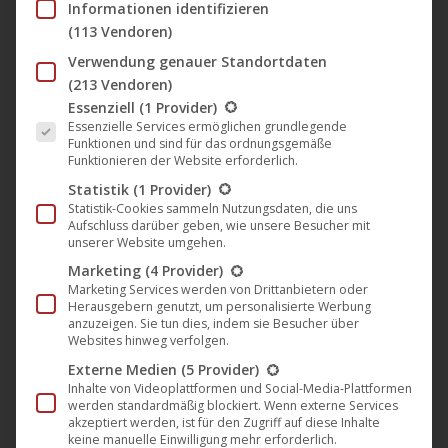
03)“ ab heute überall erhältlich
Informationen identifizieren
[Harthouse]
(113 Vendoren)
Verwendung genauer Standortdaten
Harthouse
,
Musik
,
News
23. September 2022
(213 Vendoren)
Es folgt eine Liste der Service-Gruppen, für die eine Einwil
Der dritte Release von
Boris Brejcha
‘s Club Vibes
Essenziell
(1 Provider)
Essenzielle Services ermöglichen grundlegende
Serie steht vor der Tür. Und auf dieser werden die
Funktionen und sind für das ordnungsgemäße
Pforten der Dunkelheit geöffnet. Mit „In the
Funktionieren der Website erforderlich.
Shadows“ steigt der Ludwigshafener in…
Statistik
(1 Provider)
Statistik-Cookies sammeln Nutzungsdaten, die uns
Aufschluss darüber geben, wie unsere Besucher mit
unserer Website umgehen.
Marketing
(4 Provider)
Marketing Services werden von Drittanbietern oder
Herausgebern genutzt, um personalisierte Werbung
anzuzeigen. Sie tun dies, indem sie Besucher über
Websites hinweg verfolgen.
Externe Medien
(5 Provider)
Inhalte von Videoplattformen und Social-Media-Plattformen
werden standardmäßig blockiert. Wenn externe Services
akzeptiert werden, ist für den Zugriff auf diese Inhalte
keine manuelle Einwilligung mehr erforderlich.