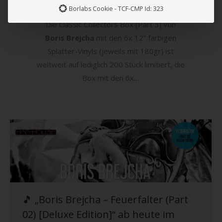
Borlabs Cookie - TCF-CMP Id: 323
Die Classic Collectors Box (Part 3) von
Boris Brejcha
mit den 6x 12″ farbigen
Splatter-Vinyls (jeweils mit 180gr) ist
weltweit auf lediglich 200 Stück limitiert, die
Box mit den 6x…
🎵 „Boris Brejcha – Feuerfalter (Part
02) [Deluxe Edition]“ ab heute im