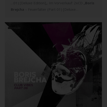
…01) [Deluxe Edition]„. Im Vorverkauf: 2xCD „
Boris
Brejcha
– Feuerfalter (Part 01) [Deluxe…