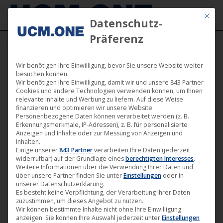
Mit die
Datenschutz-
Präferenz
Wir benötigen Ihre Einwilligung, bevor Sie unsere Website weiter
Suchergebnisse für:
boris+brejcha
besuchen können.
Wir benötigen Ihre Einwilligung, damit wir und unsere 843 Partner
Cookies und andere Technologien verwenden können, um Ihnen
relevante Inhalte und Werbung zu liefern. Auf diese Weise
finanzieren und optimieren wir unsere Website.
Personenbezogene Daten können verarbeitet werden (z. B.
Erkennungsmerkmale, IP-Adressen), z. B. für personalisierte
Anzeigen und Inhalte oder zur Messung von Anzeigen und
Inhalten.
Einige unserer
843 Partner
verarbeiten Ihre Daten (jederzeit
widerrufbar) auf der Grundlage eines
berechtigten Interesses
.
Weitere Informationen über die Verwendung Ihrer Daten und
über unsere Partner finden Sie unter
Einstellungen
oder in
unserer Datenschutzerklärung.
Es besteht keine Verpflichtung, der Verarbeitung Ihrer Daten
zuzustimmen, um dieses Angebot zu nutzen.
🎵 „Flockentanz Remixes“ von Boris
Wir können bestimmte Inhalte nicht ohne Ihre Einwilligung
anzeigen. Sie können Ihre Auswahl jederzeit unter
Einstellungen
Brejcha ab heute auf dem Label