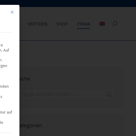
Mit diesem Button wird der Dialog geschlossen. Seine Funktionalität ist 
AGEMENT
VERTRIEB
SHOP
FIRMA
Search:
re
. Auf
P-
eigen
Suche
inden
Search:
es
nur auf
le
Kategorien