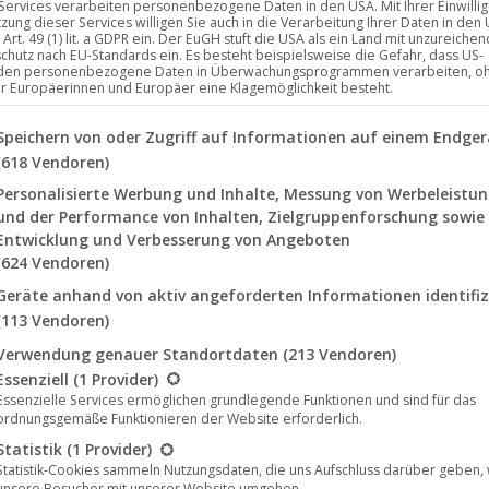
 Services verarbeiten personenbezogene Daten in den USA. Mit Ihrer Einwilli
tzung dieser Services willigen Sie auch in die Verarbeitung Ihrer Daten in den
Art. 49 (1) lit. a GDPR ein. Der EuGH stuft die USA als ein Land mit unzureich
chutz nach EU-Standards ein. Es besteht beispielsweise die Gefahr, dass US-
Beyond“ auf Noom Records erhältlich
den personenbezogene Daten in Überwachungsprogrammen verarbeiten, o
ür Europäerinnen und Europäer eine Klagemöglichkeit besteht.
lgenden finden Sie eine Liste der Zwecke des IAB Transparency a
Speichern von oder Zugriff auf Informationen auf einem Endger
die Geschichte des Techno auf Noom Records weiter
(618 Vendoren)
 Live Premiere auf dem Electric Daisy Carnival in
Personalisierte Werbung und Inhalte, Messung von Werbeleistu
 er mit seinem Kumpel Michael Cores aufgenommen hat:
und der Performance von Inhalten, Zielgruppenforschung sowie
Entwicklung und Verbesserung von Angeboten
(624 Vendoren)
Geräte anhand von aktiv angeforderten Informationen identifiz
(113 Vendoren)
Verwendung genauer Standortdaten
(213 Vendoren)
lgt eine Liste der Service-Gruppen, für die eine Einwilligung erte
Essenziell
(1 Provider)
März
Essenzielle Services ermöglichen grundlegende Funktionen und sind für das
ordnungsgemäße Funktionieren der Website erforderlich.
4
Statistik
(1 Provider)
2022
Statistik-Cookies sammeln Nutzungsdaten, die uns Aufschluss darüber geben,
unsere Besucher mit unserer Website umgehen.