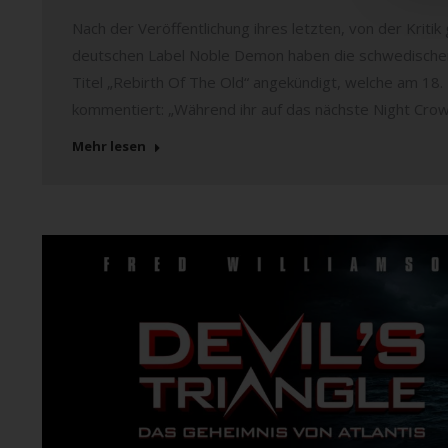
Nach der Veröffentlichung ihres letzten, von der Kriti
deutschen Label Noble Demon haben die schwedische
Titel „Rebirth Of The Old“ angekündigt, welche am 18
kommentiert: „Während ihr auf das nächste Night Cro
Mehr lesen