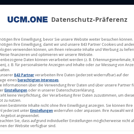
Datenschutz-Präferenz
ILM LABELS
KINOVERLEIH
MUSIK LABELS
RECHTEMAN
nötigen Ihre Einwilligung, bevor Sie unsere Website weiter besuchen können.
nötigen Ihre Einwilligung, damit wir und unsere 843 Partner Cookies und ande
logien verwenden können, um Ihnen relevante Inhalte und Werbung zu liefern
Weise finanzieren und optimieren wir unsere Website.
enbezogene Daten können verarbeitet werden (z. B. Erkennungsmerkmale, I
en), z. B. für personalisierte Anzeigen und Inhalte oder zur Messung von Anz
alten.
März
 unserer
843 Partner
verarbeiten Ihre Daten (jederzeit widerrufbar) auf der
age eines
berechtigten Interesses
.
4
e Informationen über die Verwendung Ihrer Daten und über unsere Partner f
ter
Einstellungen
oder in unserer Datenschutzerklärung.
2022
teht keine Verpflichtung, der Verarbeitung Ihrer Daten zuzustimmen, um dies
t zu nutzen.
nnen bestimmte Inhalte nicht ohne Ihre Einwilligung anzeigen. Sie können Ihre
l jederzeit unter
Einstellungen
widerrufen oder anpassen. Ihre Auswahl wird 
 Angebot angewendet.
beachten Sie, dass aufgrund individueller Einstellungen möglicherweise nicht al
onen der Website verfügbar sind.