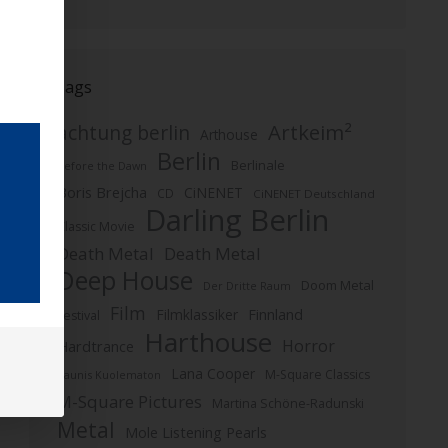
Tags
Artkeim²
achtung berlin
Arthouse
Berlin
Berlinale
Before the Dawn
Boris Brejcha
CiNENET
CD
CiNENET Deutschland
Darling Berlin
Classic Movie
Death Metal
Death Metal
Deep House
Doom Metal
Der Dritte Raum
Film
Finnland
Filmklassiker
Festival
Harthouse
Horror
Hardtrance
Lana Cooper
M-Square Classics
Kaunis Kuolematon
M-Square Pictures
Martina Schöne-Radunski
Metal
Mole Listening Pearls