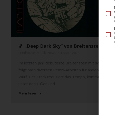
🎵 „Deep Dark Sky“ von Breitenstein ab h
Harthouse
,
Musik
,
News
4. März 2022
Im letzten Jahr debütierte Breitenstein mit seiner er
folgt nach diversen Remix-Arbeiten für andere Künstl
Wurf. Der Track reduziert das Tempo, kommt aber daf
unter den Füßen und…
Mehr lesen