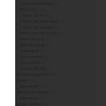
Parasol Phonothéque
(3)
Plastic City
(220)
Plastic City FX
(17)
Plastic City Radio Show
(12)
Plastic City Suburbia
(33)
Pretty Funky Recordings
(1)
Proton Records
(4)
Reef Recordings
(1)
Technogold
(4)
Time unlimited
(26)
UCA Records
(1)
VooDoo Records
(1)
Rechtemanagement
(1)
Verleih
(363)
Weltvertrieb
(150)
Vertrieb von Medien
(71)
Filmvertrieb
(69)
Zeitlose Filmkunst
(3)