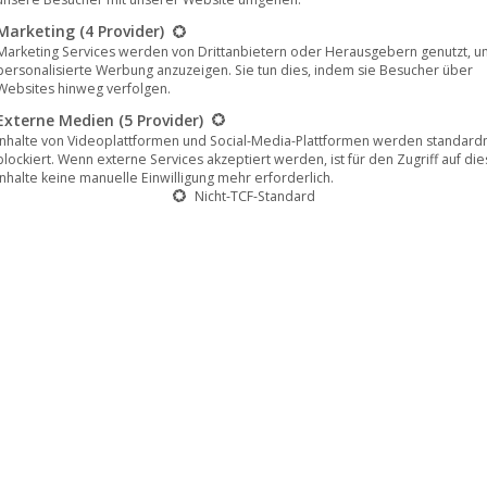
Marketing
(4 Provider)
Marketing Services werden von Drittanbietern oder Herausgebern genutzt, u
personalisierte Werbung anzuzeigen. Sie tun dies, indem sie Besucher über
Websites hinweg verfolgen.
Externe Medien
(5 Provider)
Inhalte von Videoplattformen und Social-Media-Plattformen werden standar
blockiert. Wenn externe Services akzeptiert werden, ist für den Zugriff auf di
Inhalte keine manuelle Einwilligung mehr erforderlich.
eute erhältlich (Harthouse)
Nicht-TCF-Standard
sten EP „Sand“ auf dem deutschen Label Harthouse. Jetzt
er des Labels mit „Deep Dark Sky“ der nächste große
ür mit einer Wucht um die Ecke, die einem den Boden