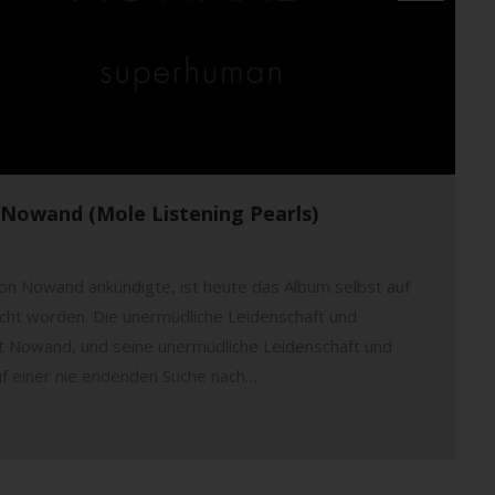
 Nowand (Mole Listening Pearls)
on Nowand ankündigte, ist heute das Album selbst auf
icht worden. Die unermüdliche Leidenschaft und
t Nowand, und seine unermüdliche Leidenschaft und
auf einer nie endenden Suche nach…