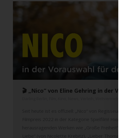
🎬 „Nico“ von Eline Gehring in der Voraus
Darling Berlin
,
Film
,
Kino
,
News
,
Verleih
,
Weltvertrieb
28. Feb
Seit heute ist es offiziell: „Nico“ von Regisseurin Elin
Filmpreis 2022 in der Kategorie Spielfilm! Hier findet „
herausragenden Werken wie „Große Freiheit“ (von Seb
Liebe“ (von Nicolette Krebitz), „Lieber Thomas“ (von