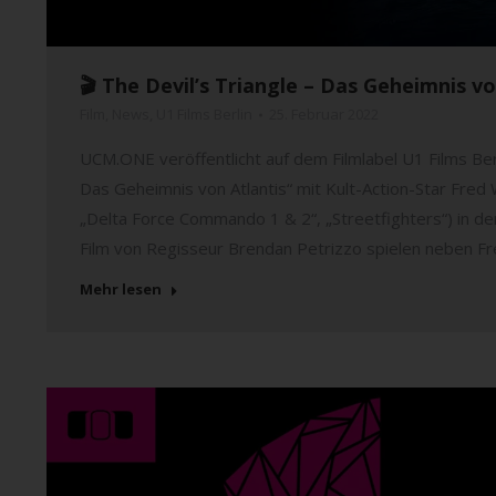
🎬 The Devil’s Triangle – Das Geheimnis vo
Film
,
News
,
U1 Films Berlin
25. Februar 2022
UCM.ONE veröffentlicht auf dem Filmlabel U1 Films Ber
Das Geheimnis von Atlantis“ mit Kult-Action-Star Fred W
„Delta Force Commando 1 & 2“, „Streetfighters“) in de
Film von Regisseur Brendan Petrizzo spielen neben Fre
Mehr lesen