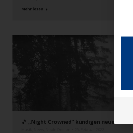
Mehr lesen
🎵 „Night Crowned“ kündigen neue EP au
Musik
,
News
,
Noble Demon
25. Februar 2022