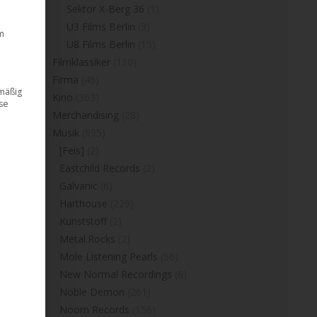
Sektor X-Berg 36
(1)
U3 Films Berlin
(3)
m
U8 Films Berlin
(15)
Filmklassiker
(110)
Firma
(46)
dmäßig
Kino
(363)
ese
Merchandising
(28)
Musik
(995)
[Feis]
(2)
Eastchild Records
(2)
Galvanic
(6)
Harthouse
(229)
Kunststoff
(2)
Metal.Rocks
(2)
Mole Listening Pearls
(56)
New Normal Recordings
(6)
Noble Demon
(261)
Noom Records
(156)