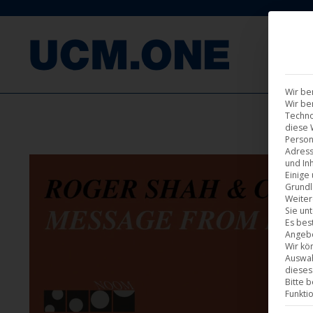
F
Wir be
Wir be
Techno
diese 
Person
Adress
und Inh
Einige
Grundl
Weiter
Sie un
Es bes
Angebo
Wir kö
Auswah
dieses
Bitte 
Funkti