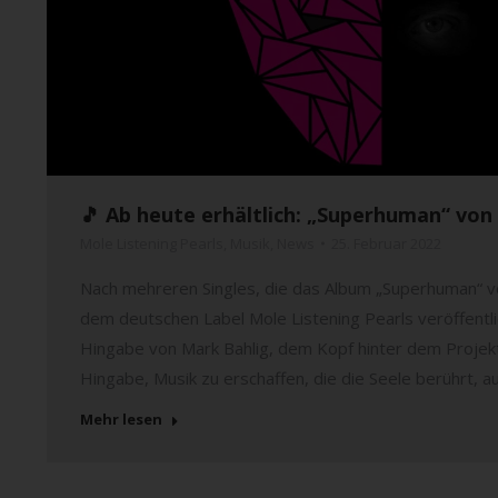
🎵 Ab heute erhältlich: „Superhuman“ von
Mole Listening Pearls
,
Musik
,
News
25. Februar 2022
Nach mehreren Singles, die das Album „Superhuman“ v
dem deutschen Label Mole Listening Pearls veröffentl
Hingabe von Mark Bahlig, dem Kopf hinter dem Projek
Hingabe, Musik zu erschaffen, die die Seele berührt, 
Mehr lesen