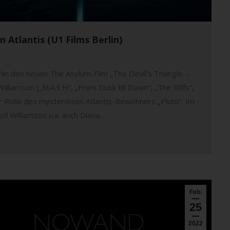
n Atlantis (U1 Films Berlin)
lin den neuen The Asylum-Film „The Devil’s Triangle –
illiamson („M.A.S.H“, „From Dusk till Dawn“, „The Riffs“,
r Rolle des mysteriösen Atlantis-Bewohners „Pluto“. Im
d Williamson u.a. auch Diana…
Feb.
25
2022