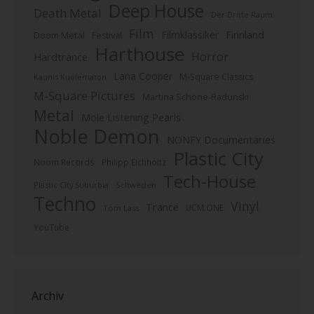
Deep House
Death Metal
Der Dritte Raum
Film
Finnland
Filmklassiker
Doom Metal
Festival
Harthouse
Horror
Hardtrance
Lana Cooper
M-Square Classics
Kaunis Kuolematon
M-Square Pictures
Martina Schöne-Radunski
Metal
Mole Listening Pearls
Noble Demon
NONFY Documentaries
Plastic City
Noom Records
Philipp Eichholtz
Tech-House
Plastic City Suburbia
Schweden
Techno
Vinyl
Trance
UCM.ONE
Tom Lass
YouTube
Archiv