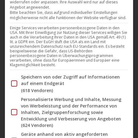
widerrufen oder anpassen. Ihre Auswahl wird nur auf dieses
präsentiert mit „Voyager“ sein neuestes Album, das
Angebot angewendet.
am 14. März 2025 über das renommierte Label
Bitte beachten Sie, dass aufgrund individueller Einstellungen
möglicherweise nicht alle Funktionen der Website verfügbar sind.
Harthouse veröffentlicht wurde. Mit einer Laufzeit
Einige Services verarbeiten personenbezogene Daten in den
von über einer Stunde entführt „Voyager“ die Hörer
USA. Mit Ihrer Einwilligung zur Nutzung dieser Services willigen Sie
auf eine musikalische Reise durch tiefe, pulsierende
auch in die Verarbeitung Ihrer Daten in den USA gemäß Art. 49 (1)
lit. a GDPR ein. Der EuGH stuft die USA als ein Land mit
Beats und expansive Synthesizer-Klanglandschaften.
unzureichendem Datenschutz nach EU-Standards ein. Es besteht
beispielsweise die Gefahr, dass US-Behörden
Das Album verspricht eine transzendente Erfahrung,
personenbezogene Daten in Überwachungsprogrammen
verarbeiten, ohne dass für Europäerinnen und Europäer eine
die die…
Klagemöglichkeit besteht.
Mehr lesen
Im Folgenden finden Sie eine Liste der Zwecke des IAB Tran
Speichern von oder Zugriff auf Informationen
auf einem Endgerät
(618 Vendoren)
Personalisierte Werbung und Inhalte, Messung
von Werbeleistung und der Performance von
März
Inhalten, Zielgruppenforschung sowie
14
Entwicklung und Verbesserung von Angeboten
(624 Vendoren)
2025
Geräte anhand von aktiv angeforderten