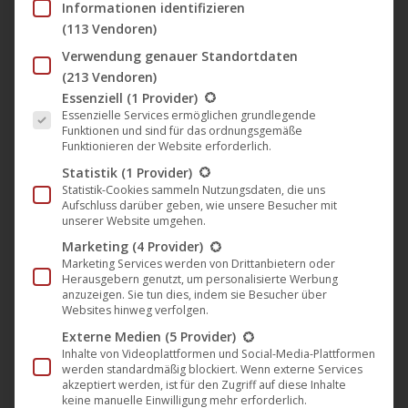
Informationen identifizieren
(113 Vendoren)
🎵 Neue EP „Dreadlock Dub“ von
Verwendung genauer Standortdaten
Johnny Deep ist ein hypnotisches
(213 Vendoren)
Dub-House-Erlebnis
Es folgt eine Liste der Service-Gruppen, für die eine Einwil
Essenziell
(1 Provider)
Musik
,
News
,
Plastic City
14. März 2025
Essenzielle Services ermöglichen grundlegende
Funktionen und sind für das ordnungsgemäße
Funktionieren der Website erforderlich.
Mit seiner mittlerweile siebten EP auf Plastic City
Statistik
(1 Provider)
meldet sich Johnny Deep eindrucksvoll zurück und
Statistik-Cookies sammeln Nutzungsdaten, die uns
präsentiert zwei neue Tracks, die seine Handschrift
Aufschluss darüber geben, wie unsere Besucher mit
unserer Website umgehen.
als Produzent perfekt widerspiegeln. DieEP
Marketing
(4 Provider)
„Dreadlock Dub“ vereint tiefgründige, groove-
Marketing Services werden von Drittanbietern oder
basierte House-Sounds mit der entspannten Weite
Herausgebern genutzt, um personalisierte Werbung
anzuzeigen. Sie tun dies, indem sie Besucher über
und Wärme des Dub – ein stilistisch fein
Websites hinweg verfolgen.
ausbalanciertes Release, das sowohl für die
Externe Medien
(5 Provider)
Tanzfläche als auch für…
Inhalte von Videoplattformen und Social-Media-Plattformen
werden standardmäßig blockiert. Wenn externe Services
Mehr lesen
akzeptiert werden, ist für den Zugriff auf diese Inhalte
keine manuelle Einwilligung mehr erforderlich.