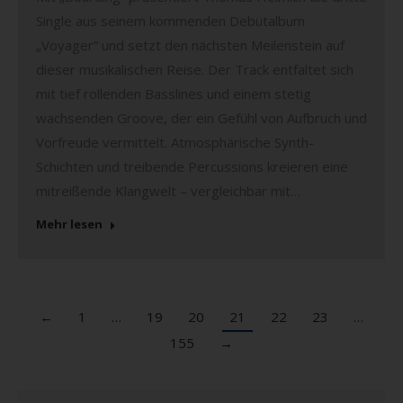
Single aus seinem kommenden Debütalbum
„Voyager“ und setzt den nächsten Meilenstein auf
dieser musikalischen Reise. Der Track entfaltet sich
mit tief rollenden Basslines und einem stetig
wachsenden Groove, der ein Gefühl von Aufbruch und
Vorfreude vermittelt. Atmosphärische Synth-
Schichten und treibende Percussions kreieren eine
mitreißende Klangwelt – vergleichbar mit…
Mehr lesen
←
1
…
19
20
21
22
23
…
155
→