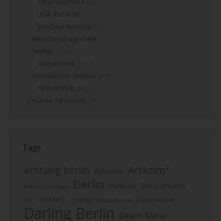
Time unlimited
(26)
UCA Records
(1)
VooDoo Records
(1)
Rechtemanagement
(1)
Verleih
(363)
Weltvertrieb
(150)
Vertrieb von Medien
(71)
Filmvertrieb
(69)
Zeitlose Filmkunst
(3)
Tags
Artkeim²
achtung berlin
Arthouse
Berlin
Boris Brejcha
Berlinale
Before the Dawn
CiNENET
CD
Classic Movie
CiNENET Deutschland
Darling Berlin
Death Metal