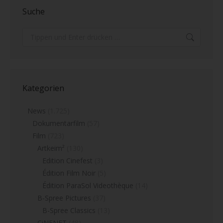
Suche
Search:
Kategorien
News
(1.725)
Dokumentarfilm
(57)
Film
(723)
Artkeim²
(130)
Edition Cinefest
(3)
Édition Film Noir
(5)
Édition ParaSol Videothèque
(14)
B-Spree Pictures
(37)
B-Spree Classics
(13)
CiNENET
(48)