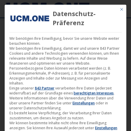
Mit die
Datenschutz-
Präferenz
Wir benötigen Ihre Einwilligung, bevor Sie unsere Website weiter
besuchen können.
Wir benötigen Ihre Einwilligung, damit wir und unsere 843 Partner
März
Cookies und andere Technologien verwenden können, um Ihnen
14
relevante Inhalte und Werbung zu liefern. Auf diese Weise
finanzieren und optimieren wir unsere Website.
Personenbezogene Daten können verarbeitet werden (z. B.
2025
Erkennungsmerkmale, IP-Adressen), z. B. für personalisierte
Anzeigen und Inhalte oder zur Messung von Anzeigen und
Inhalten.
Einige unserer
843 Partner
verarbeiten Ihre Daten (jederzeit
🎵 Ab heute ist das Album“Voyager“
widerrufbar) auf der Grundlage eines
berechtigten Interesses
.
von Thomas Helmich auf dem
Weitere Informationen über die Verwendung Ihrer Daten und
über unsere Partner finden Sie unter
Einstellungen
oder in
Label Harthouse erhältlich
unserer Datenschutzerklärung.
Es besteht keine Verpflichtung, der Verarbeitung Ihrer Daten
Harthouse
,
Musik
,
News
14. März 2025
zuzustimmen, um dieses Angebot zu nutzen.
Wir können bestimmte Inhalte nicht ohne Ihre Einwilligung
Der deutsche Produzent und DJ Thomas Helmich
anzeigen. Sie können Ihre Auswahl jederzeit unter
Einstellungen