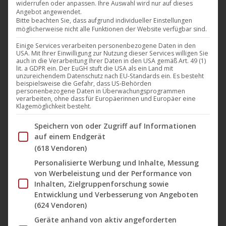
widerrufen oder anpassen. Ihre Auswahl wird nur auf dieses
Darling Berlin (DVD und VOD) veröffentlicht wird! Der
Angebot angewendet.
Film wurde mit dem prestigeträchtigen
Bitte beachten Sie, dass aufgrund individueller Einstellungen
möglicherweise nicht alle Funktionen der Website verfügbar sind.
Publikumspreis beim Torino Film Festival
Einige Services verarbeiten personenbezogene Daten in den
ausgezeichnet, einem der wichtigsten Filmfestivals
USA. Mit Ihrer Einwilligung zur Nutzung dieser Services willigen Sie
für junge Regisseure weltweit. Darüber hinaus hat
auch in die Verarbeitung Ihrer Daten in den USA gemäß Art. 49 (1)
lit. a GDPR ein. Der EuGH stuft die USA als ein Land mit
die Jury von ‚Torino Sette‘ „Wir…
unzureichendem Datenschutz nach EU-Standards ein. Es besteht
beispielsweise die Gefahr, dass US-Behörden
personenbezogene Daten in Überwachungsprogrammen
Mehr lesen
verarbeiten, ohne dass für Europäerinnen und Europäer eine
Klagemöglichkeit besteht.
Im Folgenden finden Sie eine Liste der Zwecke des IAB Tran
Speichern von oder Zugriff auf Informationen
auf einem Endgerät
(618 Vendoren)
Nov.
Personalisierte Werbung und Inhalte, Messung
10
von Werbeleistung und der Performance von
2016
Inhalten, Zielgruppenforschung sowie
Entwicklung und Verbesserung von Angeboten
(624 Vendoren)
„Wir sind die Flut“ ab dem 10.
Geräte anhand von aktiv angeforderten