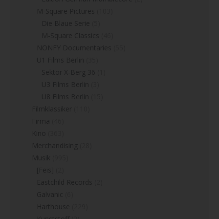
M-Square Pictures
(103)
Die Blaue Serie
(5)
M-Square Classics
(46)
NONFY Documentaries
(55)
U1 Films Berlin
(35)
Sektor X-Berg 36
(1)
U3 Films Berlin
(3)
U8 Films Berlin
(15)
Filmklassiker
(110)
Firma
(46)
Kino
(363)
Merchandising
(28)
Musik
(995)
[Feis]
(2)
Eastchild Records
(2)
Galvanic
(6)
Harthouse
(229)
Kunststoff
(2)