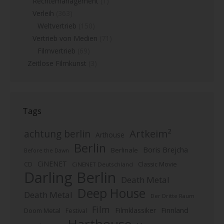
Rechtemanagement
(1)
Verleih
(363)
Weltvertrieb
(150)
Vertrieb von Medien
(71)
Filmvertrieb
(69)
Zeitlose Filmkunst
(3)
Tags
Artkeim²
achtung berlin
Arthouse
Berlin
Boris Brejcha
Berlinale
Before the Dawn
CiNENET
CD
Classic Movie
CiNENET Deutschland
Darling Berlin
Death Metal
Deep House
Death Metal
Der Dritte Raum
Film
Finnland
Filmklassiker
Doom Metal
Festival