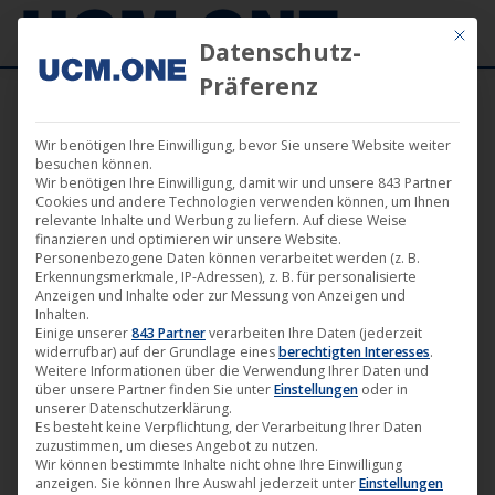
Mit die
Datenschutz-
Präferenz
Wir benötigen Ihre Einwilligung, bevor Sie unsere Website weiter
besuchen können.
Wir benötigen Ihre Einwilligung, damit wir und unsere 843 Partner
Nov.
Cookies und andere Technologien verwenden können, um Ihnen
28
relevante Inhalte und Werbung zu liefern. Auf diese Weise
finanzieren und optimieren wir unsere Website.
Personenbezogene Daten können verarbeitet werden (z. B.
2016
Erkennungsmerkmale, IP-Adressen), z. B. für personalisierte
Anzeigen und Inhalte oder zur Messung von Anzeigen und
Inhalten.
Einige unserer
843 Partner
verarbeiten Ihre Daten (jederzeit
Doppelsieg für „Wir sind die Flut“
widerrufbar) auf der Grundlage eines
berechtigten Interesses
.
beim 34. Torino Film Festival
Weitere Informationen über die Verwendung Ihrer Daten und
über unsere Partner finden Sie unter
Einstellungen
oder in
Darling Berlin
,
Film
,
Kino
28. November 2016
unserer Datenschutzerklärung.
Es besteht keine Verpflichtung, der Verarbeitung Ihrer Daten
zuzustimmen, um dieses Angebot zu nutzen.
Was für ein großer Erfolg für „Wir sind die Flut“ von
Wir können bestimmte Inhalte nicht ohne Ihre Einwilligung
Sebastian Hilger, der am 24. Februar 2017 auf
anzeigen. Sie können Ihre Auswahl jederzeit unter
Einstellungen