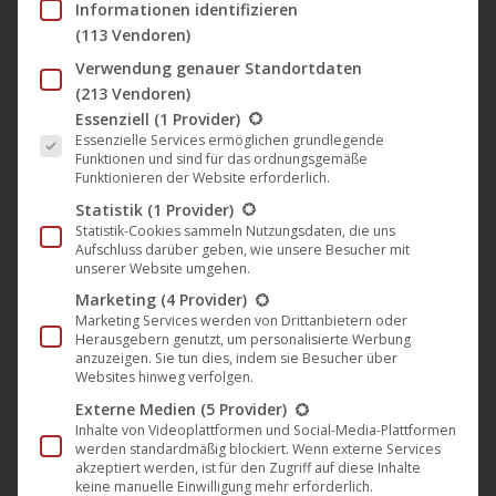
Informationen identifizieren
November in den Kinos
(113 Vendoren)
Darling Berlin
,
Film
,
Kino
,
News
,
Verleih
10. November 2016
Verwendung genauer Standortdaten
An der Küste von Windholm ist eines Morgens vor 15
(213 Vendoren)
Es folgt eine Liste der Service-Gruppen, für die eine Einwil
Essenziell
(1 Provider)
Jahren der Ozean einfach verschwunden. Seitdem hat
Essenzielle Services ermöglichen grundlegende
die Leere Fragen und Ängste aufgeworfen. Die
Funktionen und sind für das ordnungsgemäße
Funktionieren der Website erforderlich.
Ursache des Phänomens bleibt unklar. Mit einer
Statistik
(1 Provider)
neuen Theorie ist der Physiker Micha (28) einer von
Statistik-Cookies sammeln Nutzungsdaten, die uns
vielen jungen Wissenschaftlern, die versuchen, eines
Aufschluss darüber geben, wie unsere Besucher mit
unserer Website umgehen.
der seltenen Stipendien seiner Universität zu
Marketing
(4 Provider)
ergattern, um die…
Marketing Services werden von Drittanbietern oder
Herausgebern genutzt, um personalisierte Werbung
Mehr lesen
anzuzeigen. Sie tun dies, indem sie Besucher über
Websites hinweg verfolgen.
Externe Medien
(5 Provider)
Inhalte von Videoplattformen und Social-Media-Plattformen
werden standardmäßig blockiert. Wenn externe Services
akzeptiert werden, ist für den Zugriff auf diese Inhalte
Okt.
keine manuelle Einwilligung mehr erforderlich.