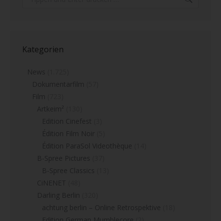
Kategorien
News
(1.725)
Dokumentarfilm
(57)
Film
(723)
Artkeim²
(130)
Edition Cinefest
(3)
Édition Film Noir
(5)
Édition ParaSol Videothèque
(14)
B-Spree Pictures
(37)
B-Spree Classics
(13)
CiNENET
(48)
Darling Berlin
(320)
achtung berlin – Online Retrospektive
(18)
Edition German Mumblecore
(2)