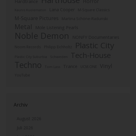
Harthouse
Horror
Hardtrance
Lana Cooper
M-Square Classics
Kaunis Kuolematon
M-Square Pictures
Martina Schöne-Radunski
Metal
Mole Listening Pearls
Noble Demon
NONFY Documentaries
Plastic City
Noom Records
Philipp Eichholtz
Tech-House
Plastic City Suburbia
Schweden
Techno
Vinyl
Trance
UCM.ONE
Tom Lass
YouTube
Archiv
August 2026
Juli 2026